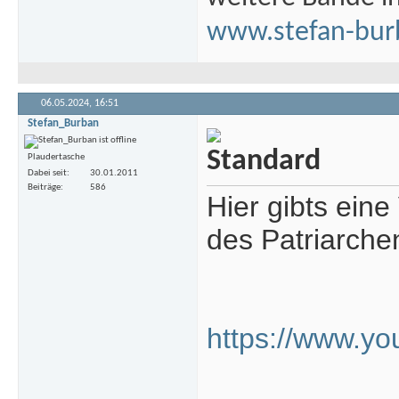
www.stefan-bur
06.05.2024,
16:51
Stefan_Burban
Plaudertasche
Dabei seit
30.01.2011
Beiträge
586
Hier gibts ein
des Patriarche
https://www.y