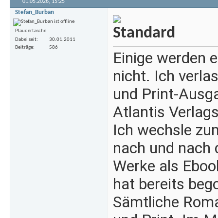
01.05.2026,
15:25
Stefan_Burban
Plaudertasche
Dabei seit
30.01.2011
Beiträge
586
Einige werden 
nicht. Ich verl
und Print-Ausg
Atlantis Verla
Ich wechsle zu
nach und nach d
Werke als Eboo
hat bereits beg
Sämtliche Roman