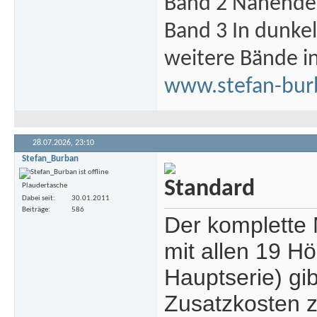
Band 2 Nahende 
Band 3 In dunke
weitere Bände i
www.stefan-bur
28.07.2026,
23:10
Stefan_Burban
Plaudertasche
Dabei seit
30.01.2011
Beiträge
586
Der komplette M
mit allen 19 H
Hauptserie) gib
Zusatzkosten 