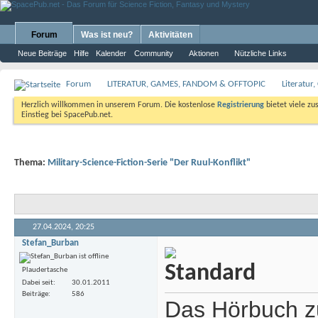
Forum
Was ist neu?
Aktivitäten
Neue Beiträge
Hilfe
Kalender
Community
Aktionen
Nützliche Links
Forum
LITERATUR, GAMES, FANDOM & OFFTOPIC
Literatur
Herzlich willkommen in unserem Forum. Die kostenlose
Registrierung
bietet viele zu
Einstieg bei SpacePub.net.
Thema:
Military-Science-Fiction-Serie "Der Ruul-Konflikt"
27.04.2024,
20:25
Stefan_Burban
Plaudertasche
Dabei seit
30.01.2011
Beiträge
586
Das Hörbuch z