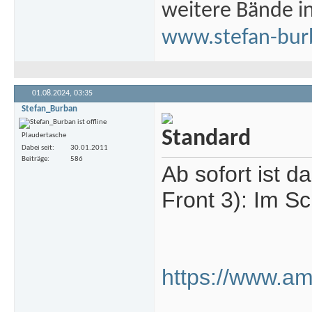
weitere Bände i
www.stefan-bur
01.08.2024,
03:35
Stefan_Burban
Plaudertasche
Dabei seit
30.01.2011
Beiträge
586
Ab sofort ist d
Front 3): Im Sc
https://www.a