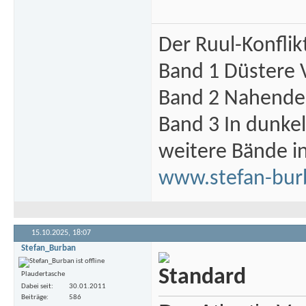
Der Ruul-Konflik
Band 1 Düstere 
Band 2 Nahende 
Band 3 In dunke
weitere Bände i
www.stefan-bur
15.10.2025,
18:07
Stefan_Burban
Plaudertasche
Dabei seit
30.01.2011
Beiträge
586