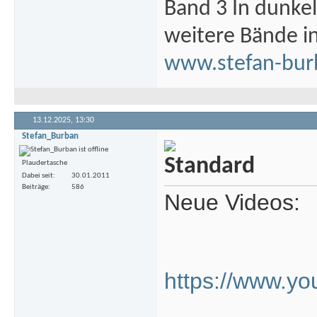
Band 3 In dunke
weitere Bände i
www.stefan-bur
13.12.2025,
13:30
Stefan_Burban
Plaudertasche
Dabei seit
30.01.2011
Beiträge
586
Neue Videos:
https://www.y