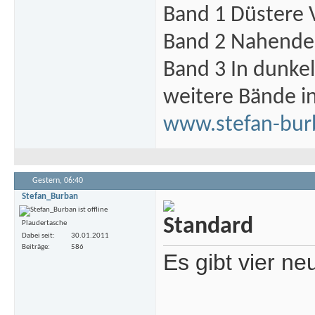
Band 1 Düstere 
Band 2 Nahende 
Band 3 In dunke
weitere Bände i
www.stefan-bur
Gestern,
06:40
Stefan_Burban
Plaudertasche
Dabei seit
30.01.2011
Beiträge
586
Es gibt vier n