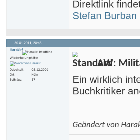
Direktlink finde
Stefan Burban
30.01.2011,
20:45
Harakiri
Wiederholungstäter
AW: Milita
Dabei seit
05.12.2006
Ort
Köln
Ein wirklich i
Beiträge
37
Buchkritiker a
Geändert von Harak