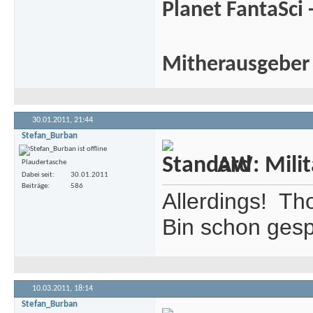
Planet FantaSci 
Mitherausgeber
30.01.2011,
21:44
Stefan_Burban
AW: Milita
Plaudertasche
Dabei seit
30.01.2011
Beiträge
586
Allerdings!
Thom
Bin schon gesp
10.03.2011,
18:14
Stefan_Burban