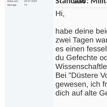
AW: Milita
Dabei seit
29.07.2004
Beiträge
70
Hi,
habe deine bei
zwei Tagen war
es einen fessel
du Gefechte od
Wissenschaftle
Bei "Düstere Vo
gewesen, ich f
dich auf alte 