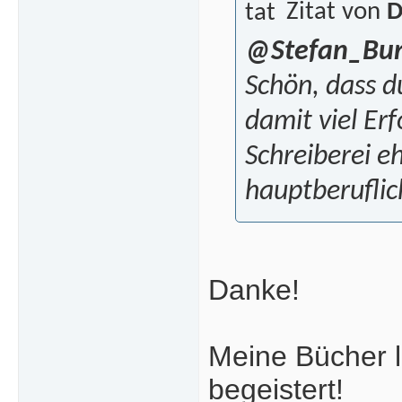
Zitat von
D
@Stefan_Bu
Schön, dass du
damit viel Erf
Schreiberei e
hauptberuflic
Danke!
Meine Bücher l
begeistert!