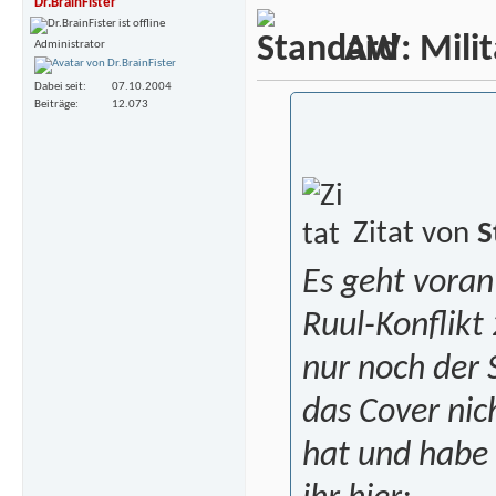
Dr.BrainFister
AW: Milita
Administrator
Dabei seit
07.10.2004
Beiträge
12.073
Zitat von
S
Es geht voran
Ruul-Konflikt 
nur noch der S
das Cover ni
hat und habe 