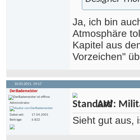
Ja, ich bin au
Atmosphäre tol
Kapitel aus d
Vorzeichen" üb
10.03.2011,
19:17
DerBademeister
AW: Milita
Administrator
Dabei seit
17.04.2001
Sieht gut aus, 
Beiträge
6.822