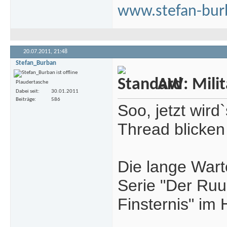
www.stefan-bur
20.07.2011,
21:48
Stefan_Burban
AW: Milita
Plaudertasche
Dabei seit
30.01.2011
Beiträge
586
Soo, jetzt wird
Thread blicken
Die lange Warte
Serie "Der Ruu
Finsternis" im