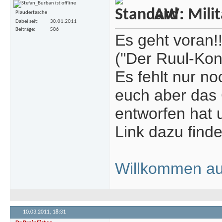
AW: Milita
Plaudertasche
Dabei seit
30.01.2011
Beiträge
586
Es geht voran!
("Der Ruul-Konf
Es fehlt nur no
euch aber das 
entworfen hat 
Link dazu findet
Willkommen au
10.03.2011,
18:31