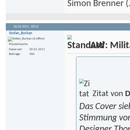
Simon Brenner (J
10.03.2011,
18:52
Stefan_Burban
AW: Milita
Plaudertasche
Dabei seit
30.01.2011
Beiträge
586
Zitat von
D
Das Cover sie
Stimmung von 
Designer Tho