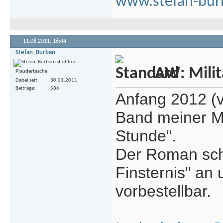
www.stefan-bur
11.08.2011,
16:44
Stefan_Burban
AW: Milita
Plaudertasche
Dabei seit
30.01.2011
Beiträge
586
Anfang 2012 (v
Band meiner Mil
Stunde".
Der Roman schl
Finsternis" an
vorbestellbar.