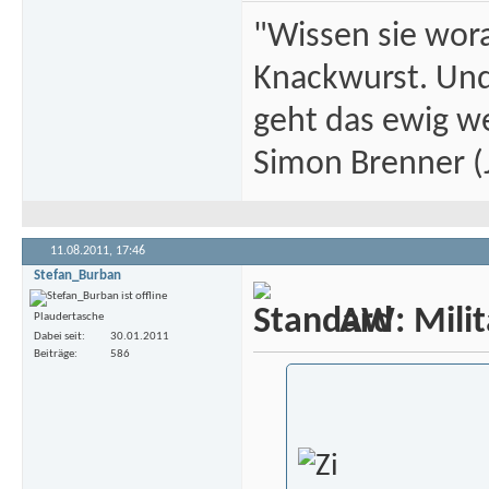
"Wissen sie wor
Knackwurst. Und
geht das ewig we
Simon Brenner (J
11.08.2011,
17:46
Stefan_Burban
AW: Milita
Plaudertasche
Dabei seit
30.01.2011
Beiträge
586