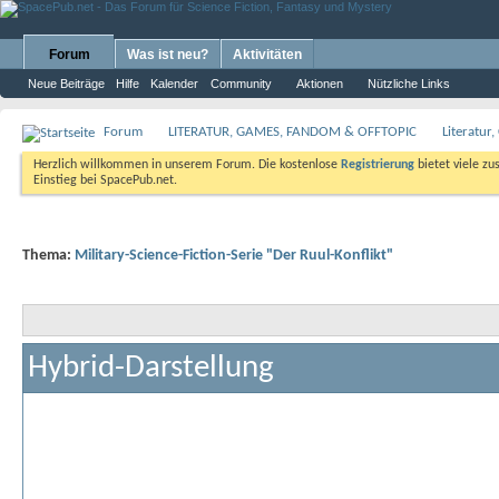
Forum
Was ist neu?
Aktivitäten
Neue Beiträge
Hilfe
Kalender
Community
Aktionen
Nützliche Links
Forum
LITERATUR, GAMES, FANDOM & OFFTOPIC
Literatur
Herzlich willkommen in unserem Forum. Die kostenlose
Registrierung
bietet viele zu
Einstieg bei SpacePub.net.
Thema:
Military-Science-Fiction-Serie "Der Ruul-Konflikt"
Hybrid-Darstellung