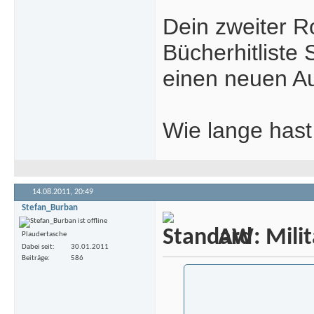
Dein zweiter R
Bücherhitliste 
einen neuen Au
Wie lange has
14.08.2011,
20:49
Stefan_Burban
AW: Milita
Plaudertasche
Dabei seit
30.01.2011
Beiträge
586