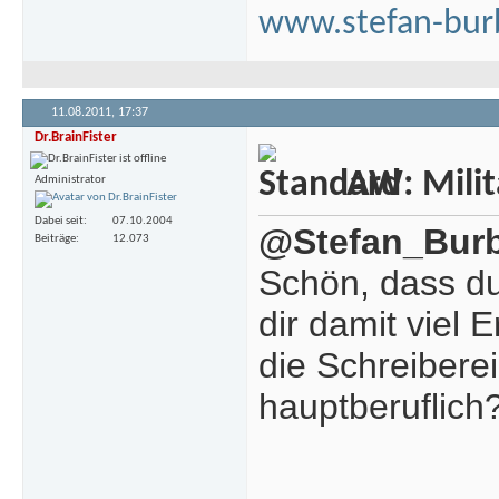
www.stefan-bur
11.08.2011,
17:37
Dr.BrainFister
AW: Milita
Administrator
Dabei seit
07.10.2004
@Stefan_Bur
Beiträge
12.073
Schön, dass du
dir damit viel E
die Schreibere
hauptberuflich