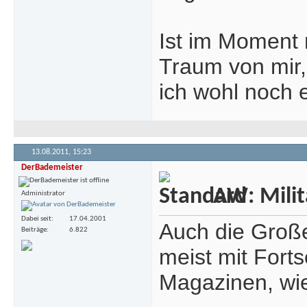
Ist im Moment 
Traum von mir
ich wohl noch 
13.08.2011,
15:23
DerBademeister
AW: Milita
Administrator
Dabei seit
17.04.2001
Auch die Groß
Beiträge
6.822
meist mit Fort
Magazinen, wie