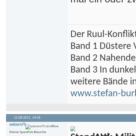
Der Ruul-Konflik
Band 1 Düstere 
Band 2 Nahende 
Band 3 In dunke
weitere Bände i
www.stefan-bur
15.08.2011,
14:56
unicorn75
Kleiner SpacePub-Besucher