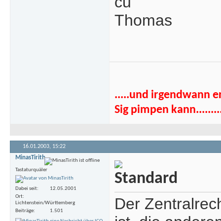
cu
Thomas
.....und irgendwann e
Sig pimpen kann........
16.01.2003,
15:22
MinasTirith
Tastaturquäler
Dabei seit
12.05.2001
Ort
Der Zentralrec
Lichtenstein/Württemberg
Beiträge
1.501