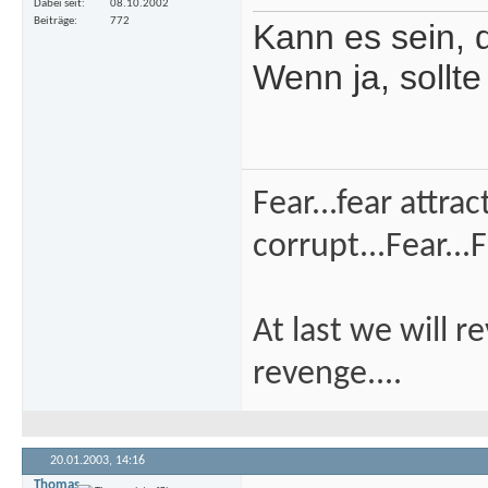
Dabei seit
08.10.2002
Beiträge
772
Kann es sein, 
Wenn ja, sollt
Fear...fear attra
corrupt...Fear...F
At last we will r
revenge....
20.01.2003,
14:16
Thomas