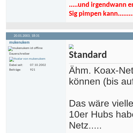
.....und irgendwann e
Sig pimpen kann........
20.01.2003,
18:31
mukenukem
Dauerschreiber
Dabei seit
07.10.2002
Ähm. Koax-Net
Beiträge
921
können (bis au
Das wäre viell
10er Hubs habe
Netz.....