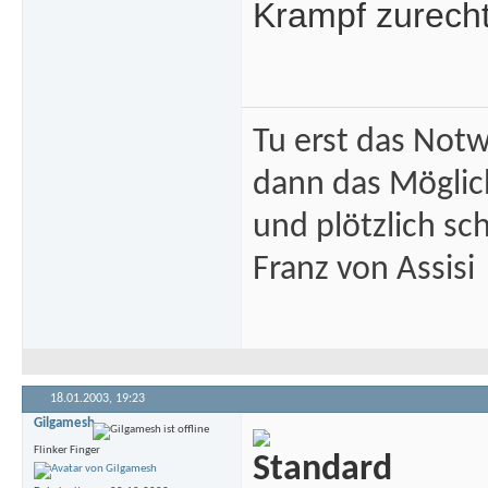
Krampf zurech
Tu erst das Not
dann das Mögli
und plötzlich sc
Franz von Assisi
18.01.2003,
19:23
Gilgamesh
Flinker Finger