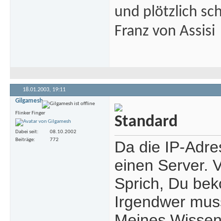
und plötzlich sc
Franz von Assisi
18.01.2003,
19:11
Gilgamesh
Flinker Finger
Dabei seit
08.10.2002
Beiträge
772
Da die IP-Adre
einen Server. V
Sprich, Du bek
Irgendwer muss
Meines Wissens