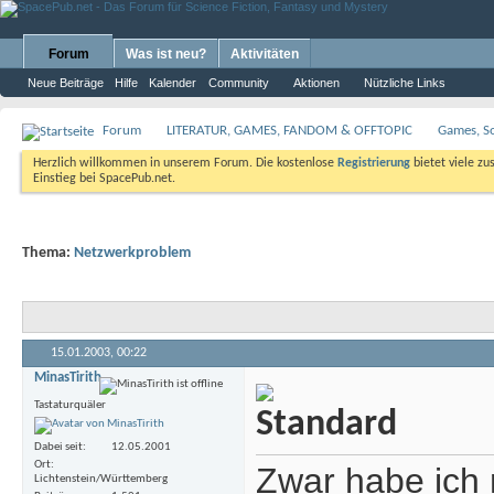
Forum
Was ist neu?
Aktivitäten
Neue Beiträge
Hilfe
Kalender
Community
Aktionen
Nützliche Links
Forum
LITERATUR, GAMES, FANDOM & OFFTOPIC
Games, S
Herzlich willkommen in unserem Forum. Die kostenlose
Registrierung
bietet viele zu
Einstieg bei SpacePub.net.
Thema:
Netzwerkproblem
15.01.2003,
00:22
MinasTirith
Tastaturquäler
Dabei seit
12.05.2001
Ort
Zwar habe ich 
Lichtenstein/Württemberg