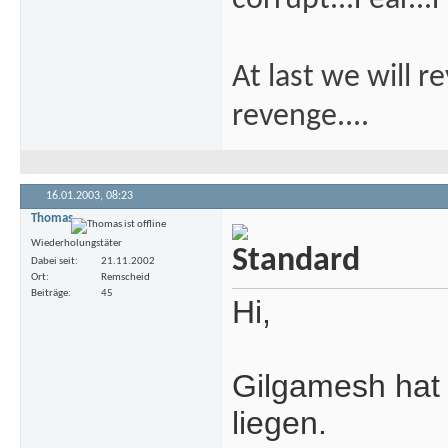
corrupt...Fear...F
At last we will r
revenge....
16.01.2003,
08:23
Thomas
Wiederholungstäter
Dabei seit
21.11.2002
Ort
Remscheid
Beiträge
45
Hi,
Gilgamesh hat 
liegen.