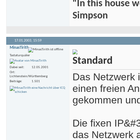
"In this house 
Simpson
17.01.2003,
15:59
MinasTirith
Tastaturquäler
Dabei seit
12.05.2001
Ort
Das Netzwerk i
Lichtenstein/Württemberg
Beiträge
1.501
einen freien A
gekommen und s
Die fixen IP&#3
das Netzwerk a