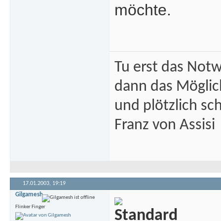
möchte.
Tu erst das Not
dann das Mögli
und plötzlich sc
Franz von Assisi
17.01.2003,
19:19
Gilgamesh
Flinker Finger