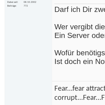
Dabei seit
08.10.2002
Beiträge
772
Darf ich Dir z
Wer vergibt di
Ein Server od
Wofür benötigs
Ist doch ein No
Fear...fear attra
corrupt...Fear...F