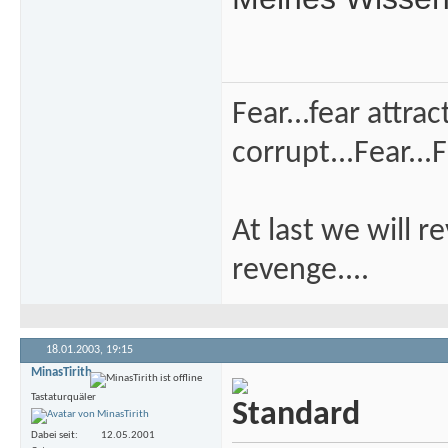
Fear...fear attra
corrupt...Fear...F
At last we will r
revenge....
18.01.2003,
19:15
MinasTirith
Tastaturquäler
Dabei seit
12.05.2001