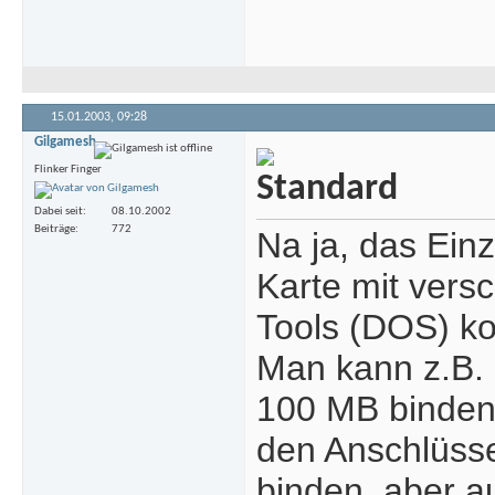
15.01.2003,
09:28
Gilgamesh
Flinker Finger
Dabei seit
08.10.2002
Beiträge
772
Na ja, das Einz
Karte mit vers
Tools (DOS) ko
Man kann z.B. 
100 MB binden 
den Anschlüsse
binden, aber 