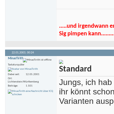
.....und irgendwann e
Sig pimpen kann........
22.01.2003,
00:24
MinasTirith
Tastaturquäler
Dabei seit
12.05.2001
Ort
Jungs, ich hab
Lichtenstein/Württemberg
Beiträge
1.501
ihr könnt scho
Varianten ausp