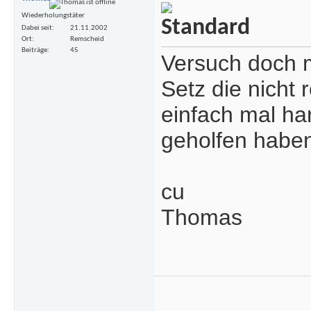
Wiederholungstäter
Dabei seit
21.11.2002
Ort
Remscheid
Beiträge
45
Versuch doch 
Setz die nicht
einfach mal ha
geholfen haben
cu
Thomas