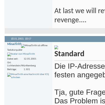
At last we will r
revenge....
18.01.2003,
18:57
MinasTirith
Tastaturquäler
Dabei seit
12.05.2001
Ort
Die IP-Adresse
Lichtenstein/Württemberg
Beiträge
1.501
festen angege
Tja, gute Frag
Das Problem ist