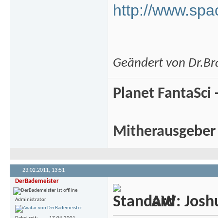
http://www.spa
Geändert von Dr.Br
Planet FantaSci 
Mitherausgeber
23.02.2011,
13:51
DerBademeister
AW: Joshua
Administrator