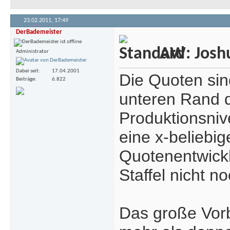
23.02.2011,
17:49
DerBademeister
AW: Joshua
Administrator
Dabei seit
17.04.2001
Die Quoten sin
Beiträge
6.822
unteren Rand d
Produktionsniv
eine x-beliebi
Quotenentwickl
Staffel nicht n
Das große Vorbi