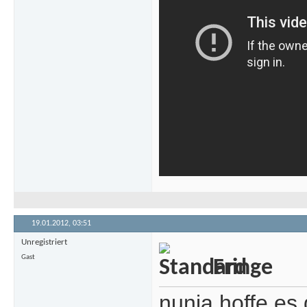
19.01.2012,
03:51
Unregistriert
Gast
Fringe
nunja hoffe es 