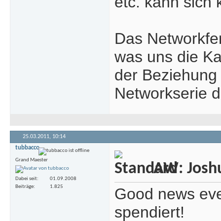
etc. kann sich
Das Networkfer
was uns die Ka
der Beziehung 
Networkserie di
25.03.2011,
10:14
tubbacco
Grand Maester
AW: Joshua
Dabei seit
01.09.2008
Beiträge
1.825
Good news ever
spendiert!