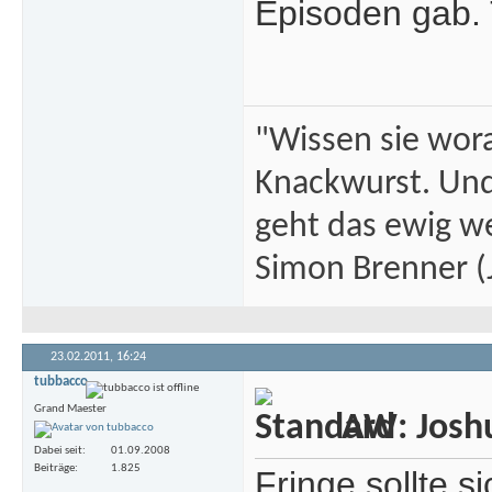
Episoden gab. 
"Wissen sie wor
Knackwurst. Und
geht das ewig we
Simon Brenner (J
23.02.2011,
16:24
tubbacco
Grand Maester
AW: Joshua
Dabei seit
01.09.2008
Beiträge
1.825
Fringe sollte s