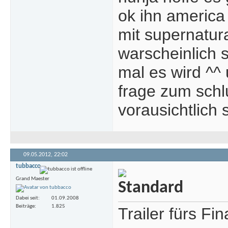
ok ihn america
mit supernatura
warscheinlich s
mal es wird ^^
frage zum schl
vorausichtlic
09.05.2012,
22:02
tubbacco
Grand Maester
Dabei seit
01.09.2008
Beiträge
1.825
Trailer fürs Fin