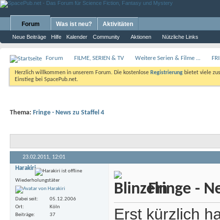
Forum
Was ist neu?
Aktivitäten
Neue Beiträge
Hilfe
Kalender
Community
Aktionen
Nützliche Links
Forum
FILME, SERIEN & TV
Weitere Serien & Filme ...
FR
Herzlich willkommen in unserem Forum. Die kostenlose
Registrierung
bietet viele zu
Einstieg bei SpacePub.net.
Thema:
Fringe - News zu Staffel 4
23.02.2011,
12:01
Harakiri
Wiederholungstäter
Fringe - Ne
Dabei seit
05.12.2006
Ort
Köln
Erst kürzlich h
Beiträge
37