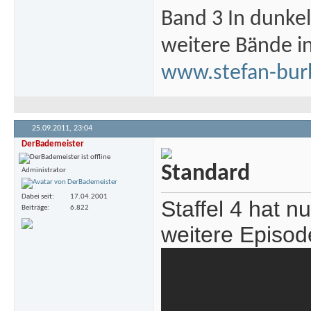
Band 3 In dunke
weitere Bände i
www.stefan-bur
25.09.2011,
23:04
DerBademeister
Administrator
Dabei seit
17.04.2001
Staffel 4 hat n
Beiträge
6.822
weitere Episod