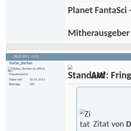
Planet FantaSci 
Mitherausgeber
28.05.2011,
12:21
Stefan_Burban
AW: Fringe
Plaudertasche
Dabei seit
30.01.2011
Beiträge
585
Zitat von
D