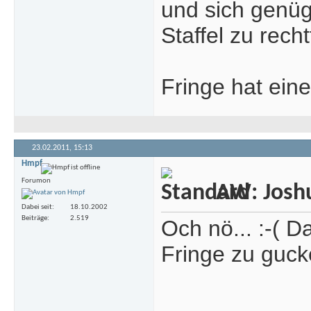
und sich genüg
Staffel zu recht
Fringe hat ein
23.02.2011,
15:13
Hmpf
Forumon
AW: Joshua
Dabei seit
18.10.2002
Beiträge
2.519
Och nö... :-( 
Fringe zu guck