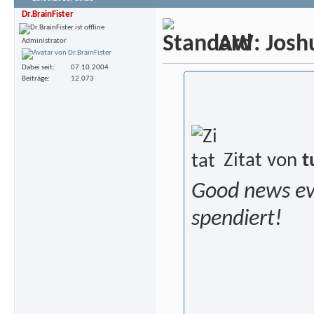
Dr.BrainFister
AW: Joshua
Administrator
Dabei seit
07.10.2004
Beiträge
12.073
Zitat von
t
Good news eve
spendiert!