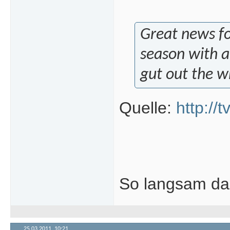
Great news fo
season with a 
gut out the w
Quelle:
http:/
So langsam dar
25.03.2011,
10:21