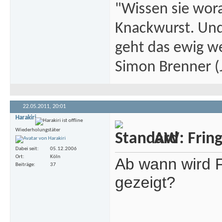
"Wissen sie wor
Knackwurst. Und
geht das ewig we
Simon Brenner (J
22.05.2011,
20:01
Harakiri
Wiederholungstäter
AW: Fringe
Dabei seit
05.12.2006
Ort
Köln
Ab wann wird F
Beiträge
37
gezeigt?