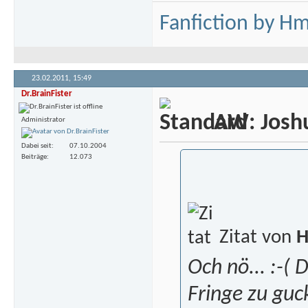
Fanfiction by H
23.02.2011,
15:49
Dr.BrainFister
AW: Joshua
Administrator
Dabei seit
07.10.2004
Beiträge
12.073
Zitat von
H
Och nö... :-(
Fringe zu guc