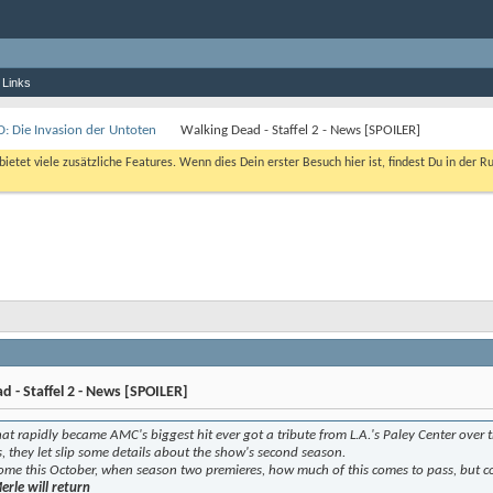
 Links
 Die Invasion der Untoten
Walking Dead - Staffel 2 - News [SPOILER]
bietet viele zusätzliche Features. Wenn dies Dein erster Besuch hier ist, findest Du in der R
 - Staffel 2 - News [SPOILER]
t rapidly became AMC's biggest hit ever got a tribute from L.A.'s Paley Center over
s, they let slip some details about the show's second season.
come this October, when season two premieres, how much of this comes to pass, but c
erle will return