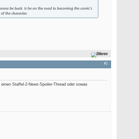
 gonna be back. Is he on the road to becoming the comic's
 of the character.
Zitieren
#2
 einen Staffel-2-News-Spoiler-Thread oder sowas