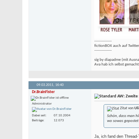
--------------
fictionBOX auch auf Twitte
--------------
sig by diapadme (mit Ausn
Ava hab ich selbst gemach
09.03.2011,
16:40
Dr.BrainFister
AW: Zweite S
Administrator
Zitat von
Ul
Dabei seit
07.10.2004
Schön, dass man hi
Beiträge
12.073
wo sowas gepostet
Ja, ich fand den Thread-