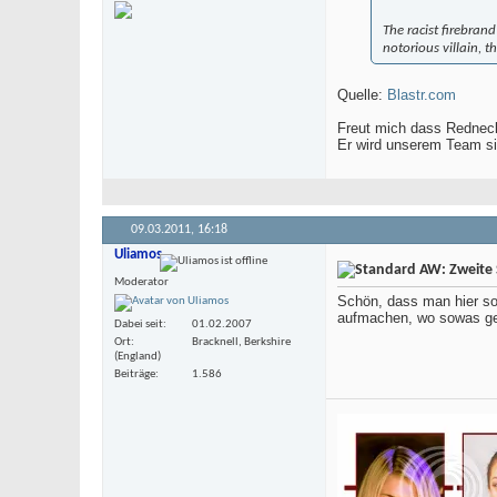
The racist firebran
notorious villain, t
Quelle:
Blastr.com
Freut mich dass Redneck
Er wird unserem Team si
09.03.2011,
16:18
Uliamos
AW: Zweite S
Moderator
Schön, dass man hier so
aufmachen, wo sowas ge
Dabei seit
01.02.2007
Ort
Bracknell, Berkshire
(England)
Beiträge
1.586