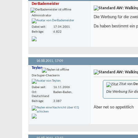
DerBademeister
AW: Walking 
Administrator
Die Werbung für die zwei
Da haben bestimmt ein pa
Dabei seit
17.04.2001
Beiträge
6.822
16.08.2011,
17:09
Teylen
AW: Walking 
Die Super-Checkerin
Zitat von
De
Dabei seit
16.11.2006
Die Werbung für die
Ort
Baden-Baden,
Deutschland
Beiträge
3.087
Aber net so appetitlich