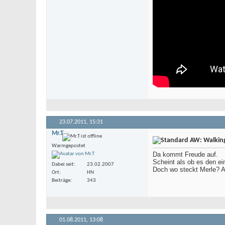
23.07.2011,
15:31
Mr.T
AW: Walking 
Warmgepostet
Da kommt Freude auf.
Scheint als ob es den ei
Dabei seit
23.02.2007
Doch wo steckt Merle? A
Ort
HN
Beiträge
343
01.08.2011,
13:08