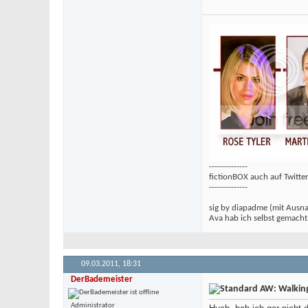
--------------
fictionBOX auch auf Twitte
--------------
sig by diapadme (mit Ausn
Ava hab ich selbst gemach
09.03.2011,
18:31
DerBademeister
AW: Walking 
Administrator