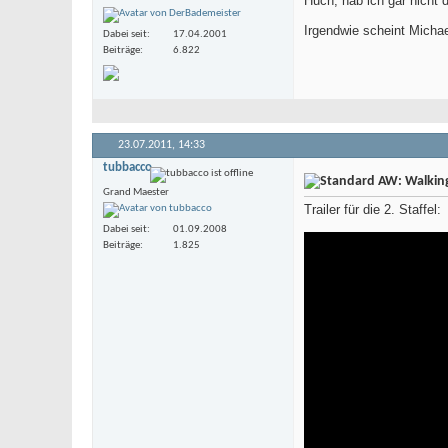
Huch, hab ich gar nicht
Irgendwie scheint Michae
Dabei seit
17.04.2001
Beiträge
6.822
23.07.2011,
14:33
tubbacco
AW: Walking 
Grand Maester
Trailer für die 2. Staffel:
Dabei seit
01.09.2008
Beiträge
1.825