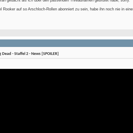
 dran gedacht als ich über den passenden Threadnamen gebrütet habe, sorry.
l Rooker auf so Arschloch-Rollen abonniert zu sein, habe ihn noch nie in ein
Dead - Staffel 2 - News [SPOILER]