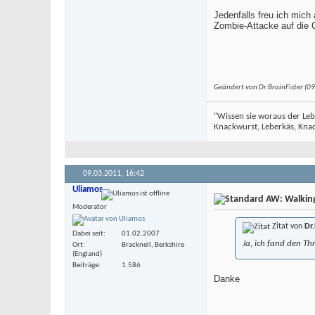
Jedenfalls freu ich mic
Zombie-Attacke auf die C
Geändert von Dr.BrainFister (
"Wissen sie woraus der Leb
Knackwurst, Leberkäs, Knack
09.03.2011,
16:42
Uliamos
AW: Walking 
Moderator
Zitat von
Dr.
Dabei seit
01.02.2007
Ja, ich fand den Th
Ort
Bracknell, Berkshire
(England)
Beiträge
1.586
Danke