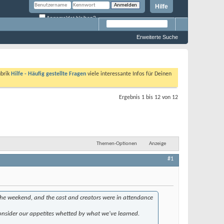
Hilfe
Angemeldet bleiben?
Erweiterte Suche
ubrik
Hilfe - Häufig gestellte Fragen
viele interessante Infos für Deinen
Ergebnis 1 bis 12 von 12
Themen-Optionen
Anzeige
#1
 the weekend, and the cast and creators were in attendance
onsider our appetites whetted by what we've learned.