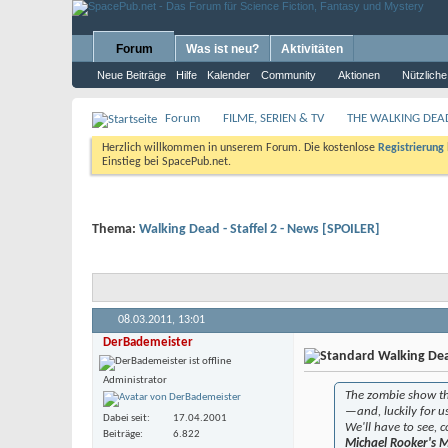
Forum
Was ist neu?
Aktivitäten
Neue Beiträge
Hilfe
Kalender
Community
Aktionen
Nützliche
Forum
FILME, SERIEN & TV
THE WALKING DEAD:
Herzlich willkommen in unserem Forum. Die kostenlose
Registrierung
Einstieg bei SpacePub.net.
Thema:
Walking Dead - Staffel 2 - News [SPOILER]
08.03.2011,
13:01
DerBademeister
Walking Dead
Administrator
The zombie show tha
—and, luckily for u
Dabei seit
17.04.2001
We'll have to see, 
Beiträge
6.822
Michael Rooker's M