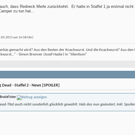
h auch, dass Redneck Merle zurückkehrt.
Er hatte in Staffel 1 ja erstmal nicht
amper zu tun hat...
09.03.2011 um
16:58
Uhr)
erkäs gemacht wird? Aus den Resten der Knackwurst. Und die Knackwurst? Aus den Re
wurst..." - Simon Brenner (Josef Hader) in "Silentium"
Dead - Staffel 2 - News [SPOILER]
BrainFister
read-Titel auch nicht sonderlich glücklich gewählt. Hab das nun geändert, inkl. Spoi