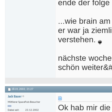
ende der folge
...wie brain am
er war ja ziem
verstehen.
nächste woche 
schön weiter&#
28.01.2003,
21:27
Jack Bauer
Mittlerer SpacePub-Besucher
Ok hab mir die 
Dabei seit
23.12.2002