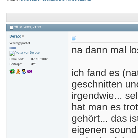
28.01.2003,
21:23
Deraco
Warmgepostet
na dann mal lo
Dabei seit
07.10.2002
Beiträge
395
ich fand es (na
geschnitten un
irgendwie... se
hat man es tro
gehört... das i
eigenen sound,