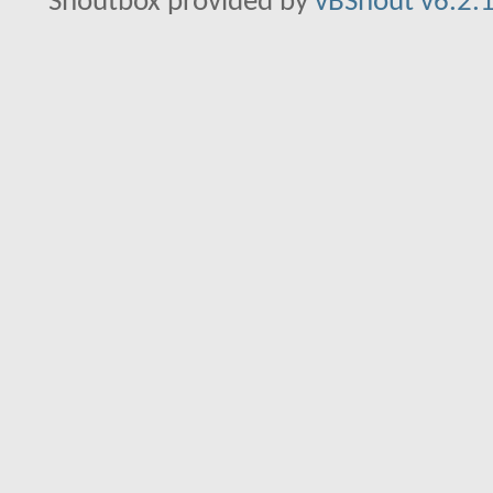
Shoutbox provided by
vBShout v6.2.1