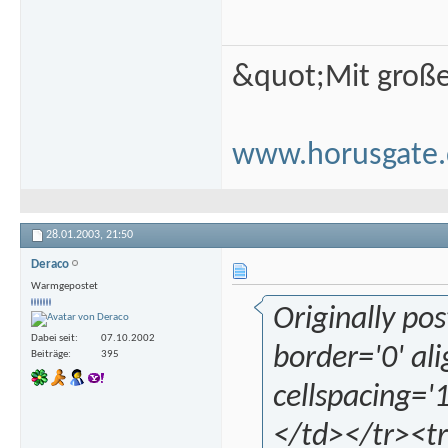
&quot;Mit groß
www.horusgate.
28.01.2003,
21:50
Deraco
Warmgepostet
Originally po
Dabei seit
07.10.2002
border='0' al
Beiträge
395
cellspacing='
</td></tr><tr