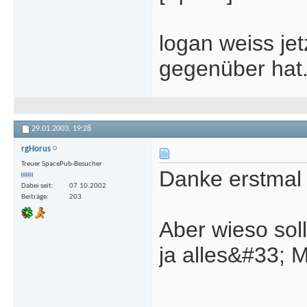
logan weiss je
gegenüber hat..
29.01.2003,
19:28
rgHorus
Treuer SpacePub-Besucher
Danke erstmal 
Dabei seit
07.10.2002
Beiträge
203
Aber wieso sol
ja alles&#33; 