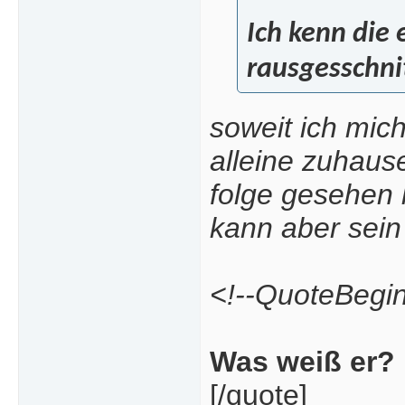
Ich kenn die
rausgesschni
soweit ich mich
alleine zuhaus
folge gesehen h
kann aber sein 
<!--QuoteBegi
Was weiß er?
[/quote]