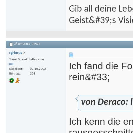
Gib all deine Le
Geist&#39;s Visi
28.01.2003,
21:40
rgHorus
Treuer SpacePub-Besucher
Ich fand die F
Dabei seit
07.10.2002
rein&#33;
Beiträge
203
von Deraco:
Ich kenn die e
rausgesschnit