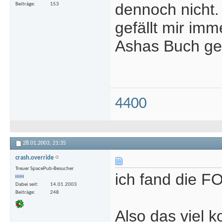
dennoch nicht.
Beiträge
153
gefällt mir im
Ashas Buch gel
4400
28.01.2003,
21:35
crash.override
Treuer SpacePub-Besucher
ich fand die FO
Dabei seit
14.01.2003
Beiträge
248
Also das viel k