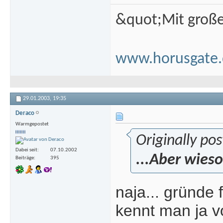
&quot;Mit groß
www.horusgate.
29.01.2003,
19:35
Deraco
Warmgepostet
Originally po
Dabei seit
07.10.2002
...Aber wieso
Beiträge
395
naja... gründe
kennt man ja vo