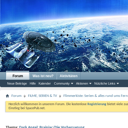
Forum
Was ist neu?
Aktivitäten
Neue Beiträge
Hilfe
Kalender
Community
Aktionen
Nützliche Links
Forum
FILME, SERIEN & TV
Flimmerkiste: Serien & alles rund ums Fer
Herzlich willkommen in unserem Forum. Die kostenlose
Registrierung
bietet viele zu
Einstieg bei SpacePub.net.
Thema:
Dark Angel: Brainiac/Die Vorhersagung