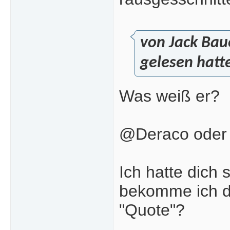
von Jack Bau
gelesen hatte
Was weiß er?
@Deraco oder a
Ich hatte dich
bekomme ich di
"Quote"?