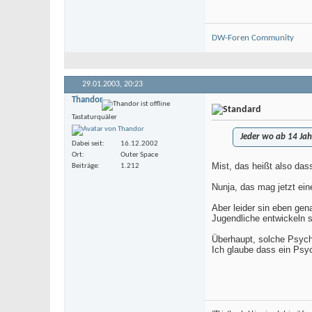
DW-Foren Community
29.01.2003,
20:23
Thandor
Tastaturquäler
Jeder wo ab 14 Jah
Dabei seit
16.12.2002
Ort
Outer Space
Mist, das heißt also das
Beiträge
1.212
Nunja, das mag jetzt ein
Aber leider sin eben ge
Jugendliche entwickeln s
Überhaupt, solche Psych
Ich glaube dass ein Psyc