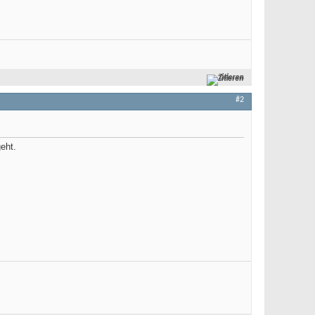
Zitieren
#2
eht.