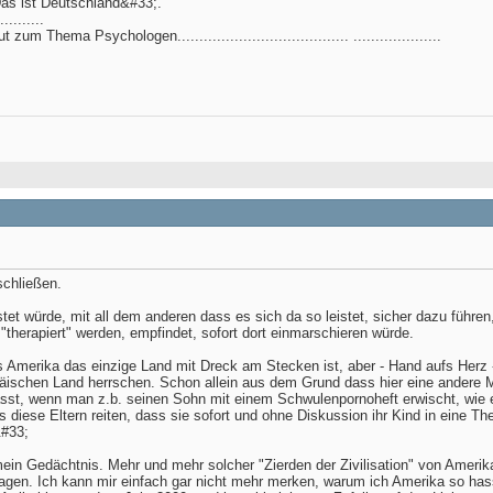
Das ist Deutschland&#33;.
..........
m Thema Psychologen....................................... ....................
schließen.
tet würde, mit all dem anderen dass es sich da so leistet, sicher dazu führe
therapiert" werden, empfindet, sofort dort einmarschieren würde.
ss Amerika das einzige Land mit Dreck am Stecken ist, aber - Hand aufs Herz -
ischen Land herrschen. Schon allein aus dem Grund dass hier eine andere Mental
 lässt, wenn man z.b. seinen Sohn mit einem Schwulenpornoheft erwischt, wie e
s diese Eltern reiten, dass sie sofort und ohne Diskussion ihr Kind in eine 
&#33;
in Gedächtnis. Mehr und mehr solcher "Zierden der Zivilisation" von Amerika
tragen. Ich kann mir einfach gar nicht mehr merken, warum ich Amerika so has