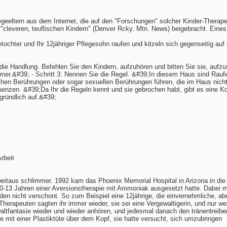
flegeeltern aus dem Internet, die auf den "Forschungen" solcher Kinder-Thera
"cleveren, teuflischen Kindern" (Denver Rcky. Mtn. News) beigebracht. Eines 
egetochter und Ihr 12jähriger Pflegesohn raufen und kitzeln sich gegenseit
 die Handlung. Befehlen Sie den Kindern, aufzuhören und bitten Sie sie, aufzu
mer.&#39; - Schritt 3: Nennen Sie die Regel. &#39;In diesem Haus sind Raufe
hen Berührungen oder sogar sexuellen Berührungen führen, die im Haus nicht e
zen. &#39;Da Ihr die Regeln kennt und sie gebrochen habt, gibt es eine K
ründlich auf.&#39;
rbeit
eitaus schlimmer. 1992 kam das Phoenix Memorial Hospital in Arizona in die K
0-13 Jahren einer Aversionstherapie mit Ammoniak ausgesetzt hatte. Dabei 
 nicht verschont. So zum Beispiel eine 12jährige, die einvernehmliche, aber 
Therapeuten sagten ihr immer wieder, sie sei eine Vergewaltigerin, und nur w
altfantasie wieder und wieder anhören, und jedesmal danach den tränentreibe
 mit einer Plastiktüte über dem Kopf, sie hatte versucht, sich umzubringen