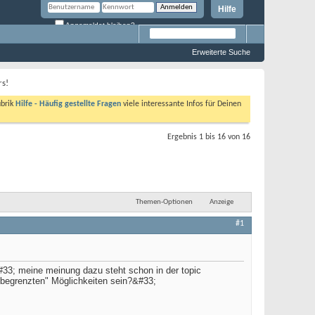
Hilfe
Angemeldet bleiben?
Erweiterte Suche
rs!
ubrik
Hilfe - Häufig gestellte Fragen
viele interessante Infos für Deinen
Ergebnis 1 bis 16 von 16
Themen-Optionen
Anzeige
#1
#33; meine meinung dazu steht schon in der topic
nbegrenzten" Möglichkeiten sein?&#33;