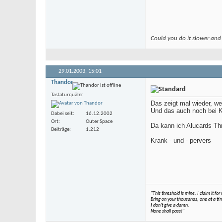
Could you do it slower and
29.01.2003,
15:01
Thandor
Tastaturquäler
Das zeigt mal wieder, we
Und das auch noch bei 
Dabei seit
16.12.2002
Ort
Outer Space
Da kann ich Alucards Th
Beiträge
1.212
Krank - und - pervers
"This threshold is mine. I claim it fo
Bring on your thousands, one at a time
I don't give a damn.
None shall pass!"