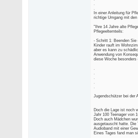
.
.
In einer Anleitung für P
richtige Umgang mit den 
"Ihre 14 Jahre alte Pfl
Pflegeelternteils:
- Schritt 1: Beenden Sie
Kinder rauft im Wohnzim
aber es kann zu schädlic
Anwendung von Konsequen
diese Woche besonders g
.
.
.
.
.
Jugendschützer bei der A
Doch die Lage ist noch w
Jahr 100 Teenager von 1
Doch auch Mädchen wurden
ausgetauscht hatte. Die 
Audioband mit einer Gew
Eines Tages fand man sie