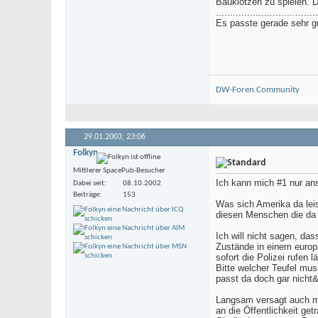
Bauklötzen zu spielen. 
....................................
Es passte gerade sehr gut zu
DW-Foren Community
29.01.2003,
23:06
Folkyn
Mittlerer SpacePub-Besucher
Ich kann mich #1 nur an
Dabei seit
08.10.2002
Beiträge
153
Was sich Amerika da leis
diesen Menschen die da "
Ich will nicht sagen, da
Zustände in einem europä
sofort die Polizei rufen
Bitte welcher Teufel mus
passt da doch gar nicht
Langsam versagt auch me
an die Öffentlichkeit ge