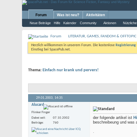
Forum
Was ist neu?
Aktivitäten
Neue Beiträge
Hilfe
Kalender
Community
Aktionen
Nützliche
Forum
LITERATUR, GAMES, FANDOM & OFFTOPIC
Herzlich willkommen in unserem Forum. Die kostenlose
Registrierung
Einstieg bei SpacePub.net.
Thema:
Einfach nur krank und pervers!
29.01.2003,
14:35
Alucard
Flinker Finger
der folgende artikel ist
H
Dabei seit
07.10.2002
beschreibeung und was a
Beiträge
760
.
.