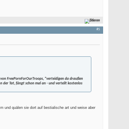
Zitieren
#5
g von FreePornForOurTroops, "verteidigen da draußen
 der Tat, fängt schon mal an - und verteilt kostenlos
im und quälen sie dort auf bestialische art und weise aber