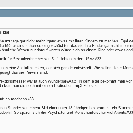
l klar
ja heutzutage gar nicht mehr irgend etwas mit ihren Kindern zu machen. Ega
ie Mütter sind schon so eingeschüchtert das sie ihre Kinder gar nicht mehr m
 Männliche Wesen nur darauf warten würde sich an einem Kind oder etwas an
tallt für Sexualverbrecher von 5-11 Jahren in den USA&#33;
 in eine Anstalt stecken, der sich gerade entwickelt. Wie sollen diese Men
 gesagt das sie Pervers sind.
rektionsmesser war ja auch Wunderbar&#33;. In dem alter bekommt man von 
d da kommen die noch mit einem Erotischen .mp3 File <_<
.............. .................................................. ..............................................
unft so machen&#33;
nen Ständer von einem Bild einer unter 18 Jährigen bekommt ist ein Sittenstr
ädophil. So sparen sich die Psychiater und Menschenforscher viel Arbeit&#33