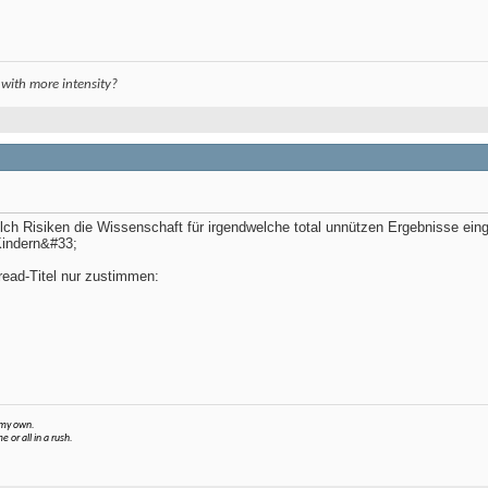
 with more intensity?
lch Risiken die Wissenschaft für irgendwelche total unnützen Ergebnisse eing
Kindern&#33;
read-Titel nur zustimmen:
r my own.
 or all in a rush.