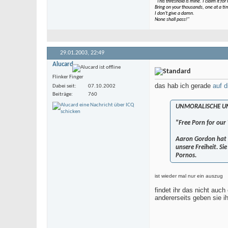
"This threshold is mine. I claim it fo
Bring on your thousands, one at a time
I don't give a damn.
None shall pass!"
29.01.2003,
22:49
Alucard
Flinker Finger
das hab ich gerade
auf d
Dabei seit
07.10.2002
Beiträge
760
UNMORALISCHE U
"Free Porn for ou
Aaron Gordon hat e
unsere Freiheit. S
Pornos.
ist wieder mal nur ein auszug
findet ihr das nicht auc
andererseits geben sie i