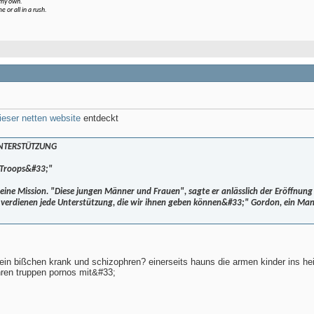
r my own.
 or all in a rush.
ieser netten website
entdeckt
NTERSTÜTZUNG
r Troops&#33;"
ine Mission. "Diese jungen Männer und Frauen", sagte er anlässlich der Eröffnun
ie verdienen jede Unterstützung, die wir ihnen geben können&#33;" Gordon, ein Mann
h ein bißchen krank und schizophren? einerseits hauns die armen kinder ins he
hren truppen pornos mit&#33;