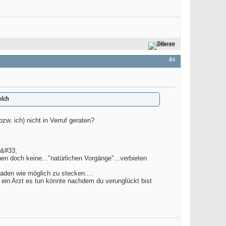
Zitieren
#4
olch
zw. ich) nicht in Verruf geraten?
n&#33;
en doch keine..."natürlichen Vorgänge"...verbieten
aden wie möglich zu stecken....
s ein Arzt es tun könnte nachdem du verunglückt bist