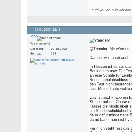
Could you do it slower and
29.01.2003,
22:49
John
Warmgepostet
@Thandor: Mir wäre es e
Dabei seit
07.10.2002
Beiträge
332
Darüber wollte ich auch
In Hessen ist es so, da
Bauklötzen usw. Der Test
an eine Schule für Lern
Sonderschulabschluss (a
den Test nicht bestanden
aus. Meine Tante wollte 
Das ist jetzt knapp ein 
Stunde auf der Gasse rum
Klasse die Möglichkeit 
ein Sonderschuldabschlu
da er dafür mindestens 5
damit kann man nicht vie
Für mich steht fest das 