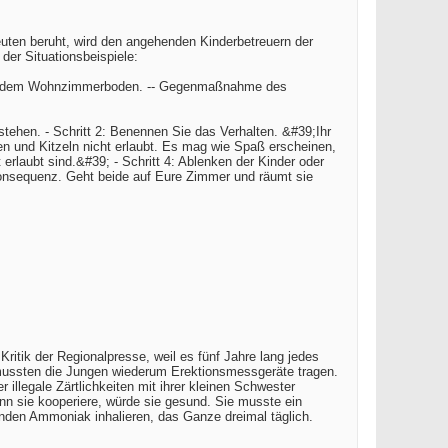
peuten beruht, wird den angehenden Kinderbetreuern der
der Situationsbeispiele:
ig auf dem Wohnzimmerboden. -- Gegenmaßnahme des
stehen. - Schritt 2: Benennen Sie das Verhalten. &#39;Ihr
n und Kitzeln nicht erlaubt. Es mag wie Spaß erscheinen,
rlaubt sind.&#39; - Schritt 4: Ablenken der Kinder oder
onsequenz. Geht beide auf Eure Zimmer und räumt sie
ritik der Regionalpresse, weil es fünf Jahre lang jedes
mussten die Jungen wiederum Erektionsmessgeräte tragen.
illegale Zärtlichkeiten mit ihrer kleinen Schwester
enn sie kooperiere, würde sie gesund. Sie musste ein
nden Ammoniak inhalieren, das Ganze dreimal täglich.