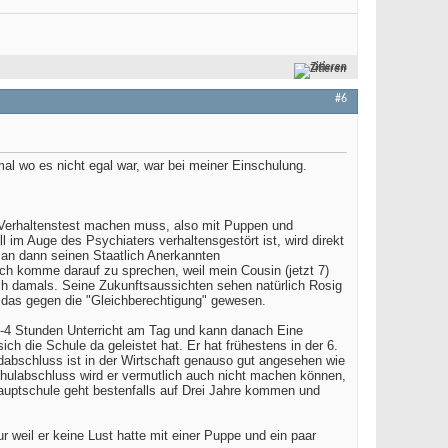
Zitieren
#6
al wo es nicht egal war, war bei meiner Einschulung.
n Verhaltenstest machen muss, also mit Puppen und
l im Auge des Psychiaters verhaltensgestört ist, wird direkt
an dann seinen Staatlich Anerkannten
h komme darauf zu sprechen, weil mein Cousin (jetzt 7)
 ich damals. Seine Zukunftsaussichten sehen natürlich Rosig
e das gegen die "Gleichberechtigung" gewesen.
 2-4 Stunden Unterricht am Tag und kann danach Eine
ch die Schule da geleistet hat. Er hat frühestens in der 6.
dabschluss ist in der Wirtschaft genauso gut angesehen wie
hulabschluss wird er vermutlich auch nicht machen können,
Hauptschule geht bestenfalls auf Drei Jahre kommen und
 weil er keine Lust hatte mit einer Puppe und ein paar