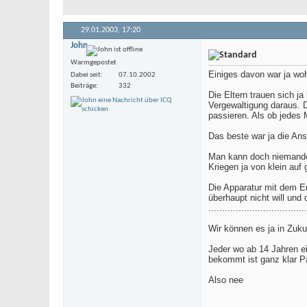
29.01.2003,
17:20
John
Warmgepostet
Einiges davon war ja woh
Dabei seit
07.10.2002
Beiträge
332
Die Eltern trauen sich 
Vergewaltigung daraus. D
passieren. Als ob jedes
Das beste war ja die Ans
Man kann doch niemanden
Kriegen ja von klein auf
Die Apparatur mit dem E
überhaupt nicht will un
....................................
Wir können es ja in Zuk
Jeder wo ab 14 Jahren ei
bekommt ist ganz klar P
Also nee