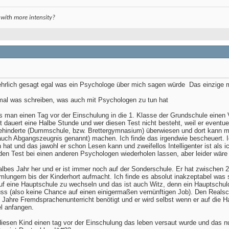
 with more intensity?
hrlich gesagt egal was ein Psychologe über mich sagen würde
Das einzige m
 mal was schreiben, was auch mit Psychologen zu tun hat
ss man einen Tag vor der Einschulung in die 1. Klasse der Grundschule eine
 dauert eine Halbe Stunde und wer diesen Test nicht besteht, weil er eventuel
behinderte (Dummschule, bzw. Brettergymnasium) überwiesen und dort kann m
uch Abgangszeugnis genannt) machen. Ich finde das irgendwie bescheuert. Ic
 hat und das jawohl er schon Lesen kann und zweifellos Intelligenter ist als
den Test bei einen anderen Psychologen wiederholen lassen, aber leider wär
halbes Jahr her und er ist immer noch auf der Sonderschule. Er hat zwischen
lungern bis der Kinderhort aufmacht. Ich finde es absolut inakzeptabel was si
auf eine Hauptschule zu wechseln und das ist auch Witz, denn ein Hauptschul
ss (also keine Chance auf einen einigermaßen vernünftigen Job). Den Realsc
 Jahre Fremdsprachenunterricht benötigt und er wird selbst wenn er auf die 
l anfangen.
diesen Kind einen tag vor der Einschulung das leben versaut wurde und das nur