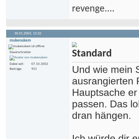
revenge....
30.01.2003,
12:32
mukenukem
Dauerschreiber
Dabei seit
07.10.2002
Und wie mein S
Beiträge
921
ausrangierten 
Hauptsache er l
passen. Das lo
dran hängen.
Ich würde dir 