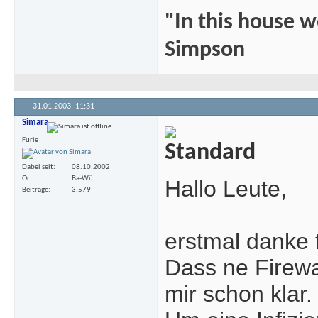
"In this house 
Simpson
31.01.2003,
11:31
Simara
Furie
Dabei seit
08.10.2002
Ort
Ba-Wü
Hallo Leute,
Beiträge
3.579
erstmal danke f
Dass ne Firewal
mir schon klar