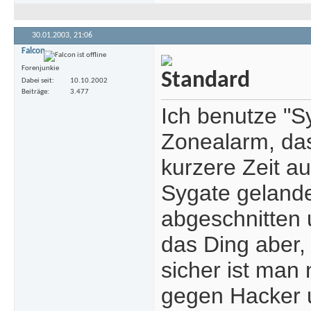
30.01.2003,
21:06
Falcon
Forenjunkie
Dabei seit
10.10.2002
Beiträge
3.477
Ich benutze "Sy
Zonealarm, das
kurzere Zeit a
Sygate gelandet
abgeschnitten u
das Ding aber,
sicher ist man 
gegen Hacker u