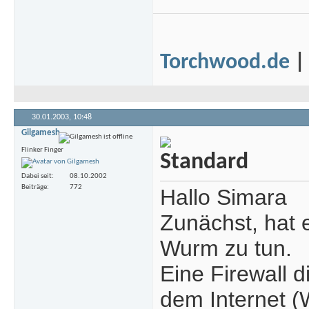
Torchwood.de
30.01.2003,
10:48
Gilgamesh
Flinker Finger
Dabei seit
08.10.2002
Beiträge
772
Hallo Simara
Zunächst, hat 
Wurm zu tun.
Eine Firewall d
dem Internet (