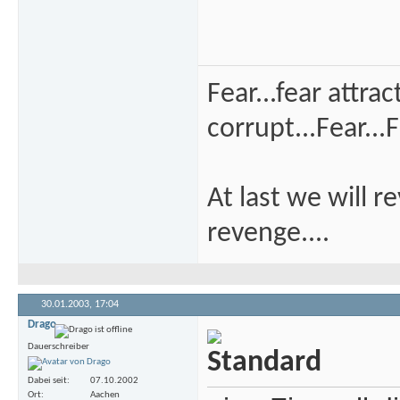
Fear...fear attra
corrupt...Fear...F
At last we will r
revenge....
30.01.2003,
17:04
Drago
Dauerschreiber
Dabei seit
07.10.2002
Ort
Aachen