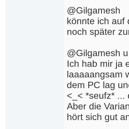
@Gilgamesh
könnte ich auf
noch später z
@Gilgamesh u
Ich hab mir ja 
laaaaangsam wa
dem PC lag und
<_< *seufz* ..
Aber die Varian
hört sich gut a