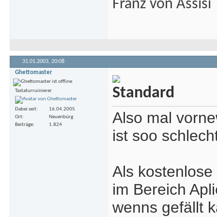
Franz von Assisi
31.01.2003,
20:08
Ghettomaster
Tastaturruinierer
Dabei seit
16.04.2005
Also mal vornew
Ort
Neuenbürg
Beiträge
1.824
ist soo schlech
Als kostenlose
im Bereich Apli
wenns gefällt 