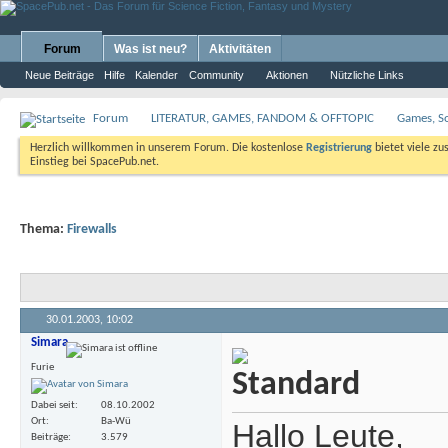
Forum
Was ist neu?
Aktivitäten
Neue Beiträge
Hilfe
Kalender
Community
Aktionen
Nützliche Links
Forum
LITERATUR, GAMES, FANDOM & OFFTOPIC
Games, S
Herzlich willkommen in unserem Forum. Die kostenlose
Registrierung
bietet viele zu
Einstieg bei SpacePub.net.
Thema:
Firewalls
30.01.2003,
10:02
Simara
Furie
Dabei seit
08.10.2002
Ort
Ba-Wü
Hallo Leute,
Beiträge
3.579