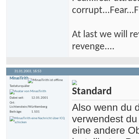
corrupt...Fear...F
At last we will r
revenge....
31.01.2003,
16:53
MinasTirith
Tastaturquäler
Dabei seit
12.05.2001
Ort
Also wenn du 
Lichtenstein/Württemberg
Beiträge
1.501
verwendest du 
eine andere Ob