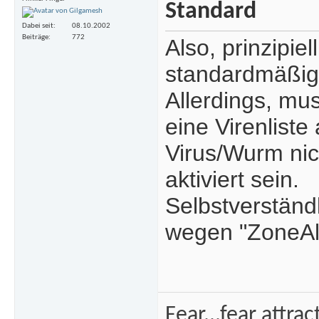
Dabei seit
08.10.2002
Beiträge
772
Also, prinzipiel
standardmäßig 
Allerdings, mu
eine Virenlist
Virus/Wurm nic
aktiviert sein.
Selbstverständ
wegen "ZoneAl
Fear...fear attra