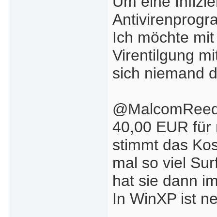
Um eine Infizie
Antivirenprog
Ich möchte mit 
Virentilgung mi
sich niemand du
@MalcomRee
40,00 EUR für n
stimmt das Kost
mal so viel Su
hat sie dann i
In WinXP ist ne