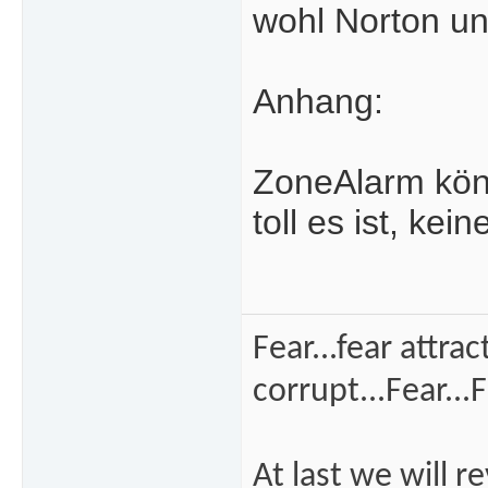
wohl Norton un
Anhang:
ZoneAlarm könn
toll es ist, k
Fear...fear attra
corrupt...Fear...F
At last we will r