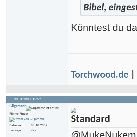
Bibel, einges
Könntest du da
Torchwood.de
30.01.2003,
15:59
Gilgamesh
Flinker Finger
Dabei seit
08.10.2002
Beiträge
772
@MukeNukem