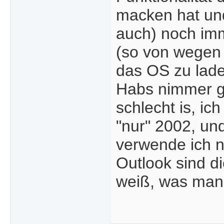
macken hat und
auch) noch imm
(so von wegen 
das OS zu lade
Habs nimmer ge
schlecht is, ic
"nur" 2002, un
verwende ich n
Outlook sind d
weiß, was man