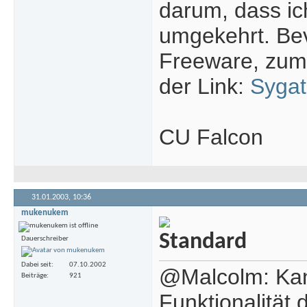
darum, dass ich
umgekehrt. Bev
Freeware, zumi
der Link:
Syga
CU Falcon
31.01.2003,
10:36
mukenukem
Dauerschreiber
Dabei seit
07.10.2002
@Malcolm: Kann
Beiträge
921
Funktionalität 