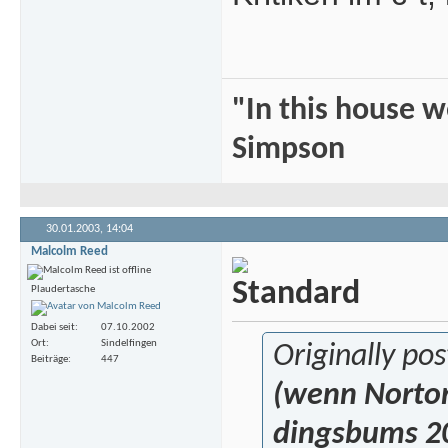
"In this house 
Simpson
30.01.2003,
14:04
Malcolm Reed
Plaudertasche
Dabei seit
07.10.2002
Ort
Sindelfingen
Originally p
Beiträge
447
(wenn Norton 
dingsbums 20