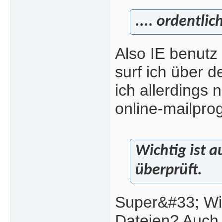
.... ordentlic
Also IE benutz 
surf ich über 
ich allerdings 
online-mailpr
Wichtig ist 
überprüft.
Super&#33; Wie
Dateien? Auch