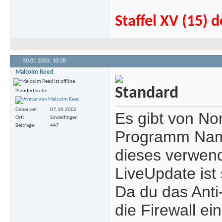
Staffel XV (15)
30.01.2003,
10:28
Malcolm Reed
Plaudertasche
Dabei seit
07.10.2002
Es gibt von Nor
Ort
Sindelfingen
Beiträge
447
Programm Namen
dieses verwend
LiveUpdate ist 
Da du das Anti-
die Firewall e