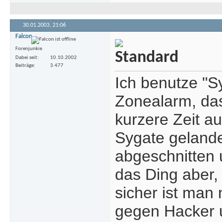
30.01.2003,
21:06
Falcon
Forenjunkie
Dabei seit
10.10.2002
Beiträge
3.477
Ich benutze "Sy
Zonealarm, das
kurzere Zeit a
Sygate gelandet
abgeschnitten u
das Ding aber,
sicher ist man 
gegen Hacker u