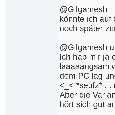
@Gilgamesh
könnte ich auf
noch später z
@Gilgamesh u
Ich hab mir ja 
laaaaangsam wa
dem PC lag und
<_< *seufz* ..
Aber die Varian
hört sich gut a