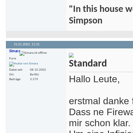
"In this house 
Simpson
31.01.2003,
11:31
Simara
Furie
Dabei seit
08.10.2002
Ort
Ba-Wü
Hallo Leute,
Beiträge
3.579
erstmal danke f
Dass ne Firewal
mir schon klar