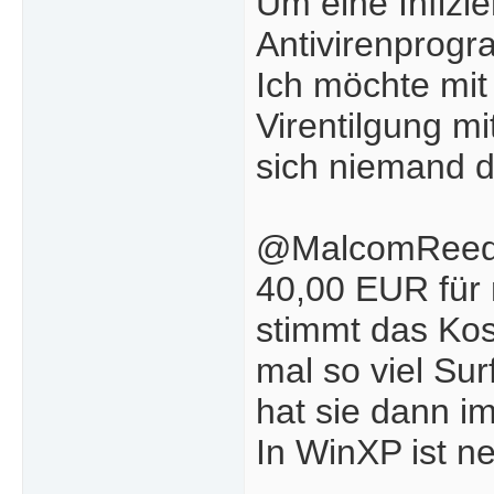
Um eine Infizie
Antivirenprog
Ich möchte mit 
Virentilgung mi
sich niemand du
@MalcomRee
40,00 EUR für n
stimmt das Kost
mal so viel Su
hat sie dann i
In WinXP ist ne