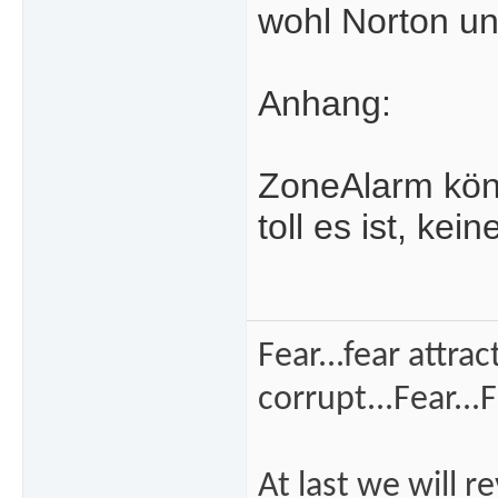
wohl Norton un
Anhang:
ZoneAlarm könn
toll es ist, k
Fear...fear attra
corrupt...Fear...F
At last we will r