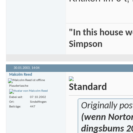
"In this house 
Simpson
30.01.2003,
14:04
Malcolm Reed
Plaudertasche
Dabei seit
07.10.2002
Ort
Sindelfingen
Originally p
Beiträge
447
(wenn Norton 
dingsbums 20