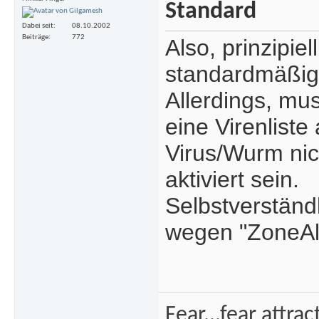
Dabei seit
08.10.2002
Beiträge
772
Also, prinzipiel
standardmäßig 
Allerdings, mu
eine Virenlist
Virus/Wurm nic
aktiviert sein.
Selbstverständ
wegen "ZoneAl
Fear...fear attra