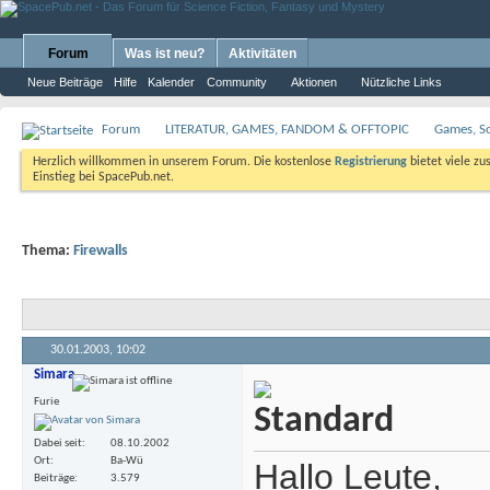
Forum
Was ist neu?
Aktivitäten
Neue Beiträge
Hilfe
Kalender
Community
Aktionen
Nützliche Links
Forum
LITERATUR, GAMES, FANDOM & OFFTOPIC
Games, S
Herzlich willkommen in unserem Forum. Die kostenlose
Registrierung
bietet viele zu
Einstieg bei SpacePub.net.
Thema:
Firewalls
30.01.2003,
10:02
Simara
Furie
Dabei seit
08.10.2002
Ort
Ba-Wü
Hallo Leute,
Beiträge
3.579