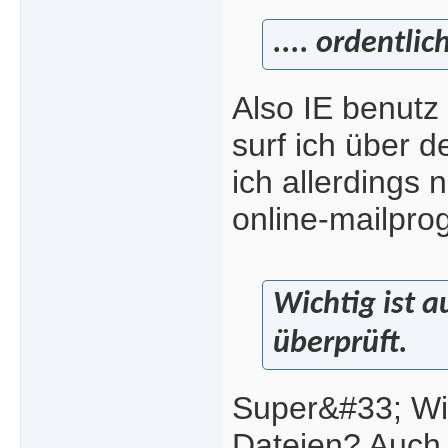
.... ordentlic
Also IE benutz 
surf ich über 
ich allerdings 
online-mailpr
Wichtig ist 
überprüft.
Super&#33; Wie
Dateien? Auch