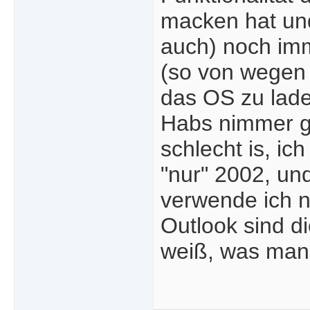
macken hat und
auch) noch imm
(so von wegen 
das OS zu lade
Habs nimmer ge
schlecht is, ic
"nur" 2002, un
verwende ich n
Outlook sind d
weiß, was man