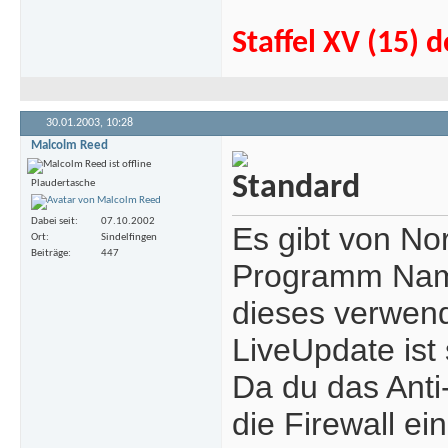
Staffel XV (15)
30.01.2003,
10:28
Malcolm Reed
Plaudertasche
Dabei seit
07.10.2002
Es gibt von Nor
Ort
Sindelfingen
Beiträge
447
Programm Namen
dieses verwend
LiveUpdate ist 
Da du das Anti-
die Firewall e