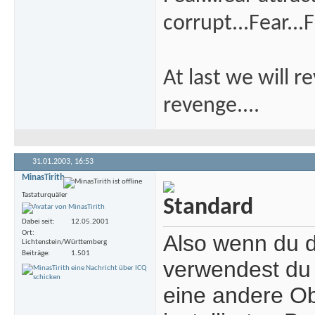
corrupt...Fear...F
At last we will r
revenge....
31.01.2003,
16:53
MinasTirith
Tastaturquäler
Dabei seit
12.05.2001
Ort
Also wenn du 
Lichtenstein/Württemberg
Beiträge
1.501
verwendest du 
eine andere Ob