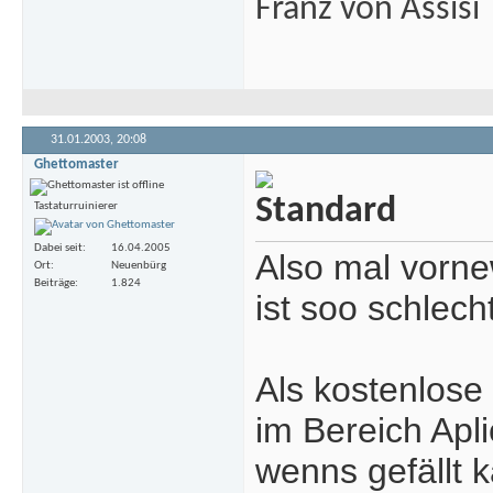
Franz von Assisi
31.01.2003,
20:08
Ghettomaster
Tastaturruinierer
Dabei seit
16.04.2005
Also mal vornew
Ort
Neuenbürg
Beiträge
1.824
ist soo schlech
Als kostenlose
im Bereich Apli
wenns gefällt 