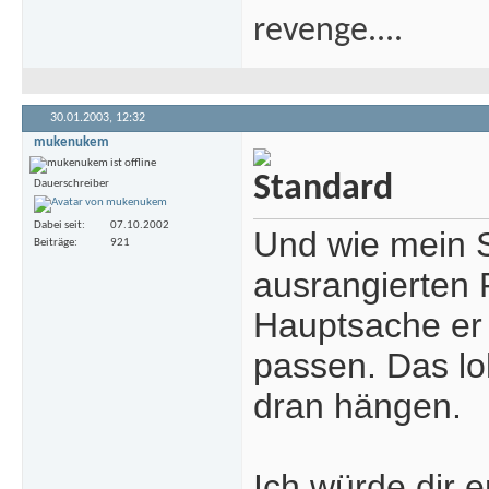
revenge....
30.01.2003,
12:32
mukenukem
Dauerschreiber
Dabei seit
07.10.2002
Und wie mein S
Beiträge
921
ausrangierten 
Hauptsache er l
passen. Das lo
dran hängen.
Ich würde dir 