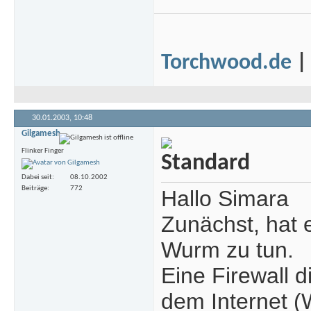
Torchwood.de
30.01.2003,
10:48
Gilgamesh
Flinker Finger
Dabei seit
08.10.2002
Beiträge
772
Hallo Simara
Zunächst, hat 
Wurm zu tun.
Eine Firewall d
dem Internet (