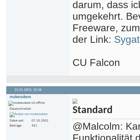
darum, dass ich
umgekehrt. Bev
Freeware, zumi
der Link:
Syga
CU Falcon
31.01.2003,
10:36
mukenukem
Dauerschreiber
Dabei seit
07.10.2002
@Malcolm: Kann
Beiträge
921
Funktionalität 