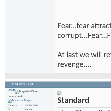
Fear...fear attra
corrupt...Fear...F
At last we will r
revenge....
30.01.2003,
17:04
Drago
Dauerschreiber
Dabei seit
07.10.2002
Ort
Aachen