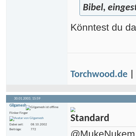
Bibel, einges
Könntest du da
Torchwood.de
30.01.2003,
15:59
Gilgamesh
Flinker Finger
Dabei seit
08.10.2002
Beiträge
772
@MukeNukem