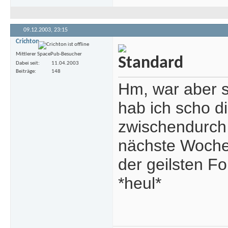
09.12.2003,
23:15
Crichton
Mittlerer SpacePub-Besucher
Dabei seit
11.04.2003
Beiträge
148
Hm, war aber s
hab ich scho d
zwischendurch 
nächste Woche
der geilsten F
*heul*