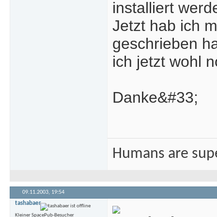
installiert werd
Jetzt hab ich 
geschrieben ha
ich jetzt wohl
Danke&#33;
Humans are sup
09.11.2003,
19:54
tashabaer
Kleiner SpacePub-Besucher