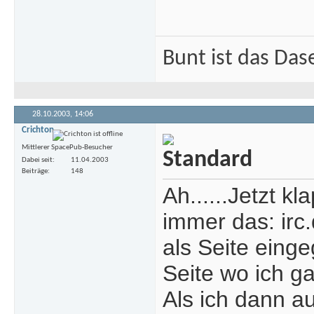
Bunt ist das Das
28.10.2003,
14:06
Crichton
Mittlerer SpacePub-Besucher
Dabei seit
11.04.2003
Beiträge
148
Ah......Jetzt k
immer das: irc.
als Seite eing
Seite wo ich ga
Als ich dann a