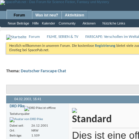
Forum
Was ist neu?
Aktivitäten
Neue Beiträge
Hilfe
Kalender
Community
Aktionen
Nützliche Links
Forum
FILME, SERIEN & TV
FARSCAPE: Verschollen im Weltal
Herzlich willkommen in unserem Forum. Die kostenlose
Registrierung
bietet viele zu
Einstieg bei SpacePub.net.
Thema:
Deutscher Farscape Chat
04.02.2003,
16:41
DRD Pike
Tastaturquäler
Dabei seit
26.12.2001
Ort
NRW
Dies ist eine o
Beiträge
1.509