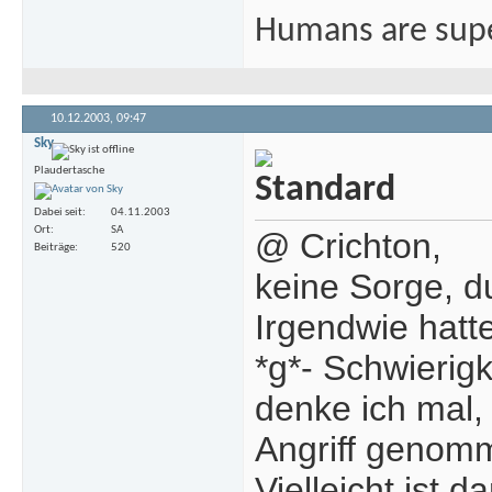
Humans are sup
10.12.2003,
09:47
Sky
Plaudertasche
Dabei seit
04.11.2003
Ort
SA
@ Crichton,
Beiträge
520
keine Sorge, d
Irgendwie hatt
*g*- Schwierigk
denke ich mal,
Angriff genom
Vielleicht ist 