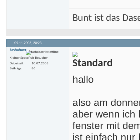
Bunt ist das Das
09.11.2003,
20:23
tashabaer
Kleiner SpacePub-Besucher
Dabei seit
10.07.2003
Beiträge
86
hallo
also am donner
aber wenn ich h
fenster mit de
ist einfach nur 