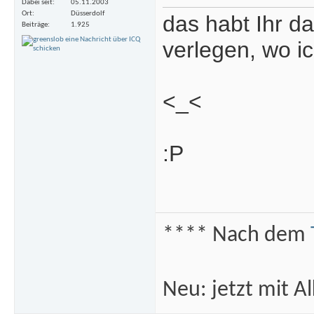
Dabei seit
05.11.2003
Ort
Düsserdolf
das habt Ihr 
Beiträge
1.925
verlegen, wo i
<_<
:P
**** Nach dem
Neu: jetzt mit 