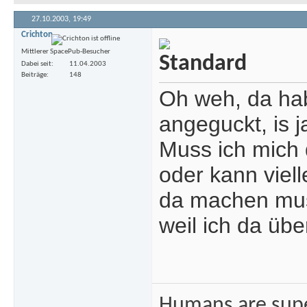
27.10.2003,
19:49
Crichton
Mittlerer SpacePub-Besucher
Dabei seit
11.04.2003
Beiträge
148
Oh weh, da hab
angeguckt, is j
Muss ich mich 
oder kann viel
da machen mus
weil ich da übe
Humans are sup