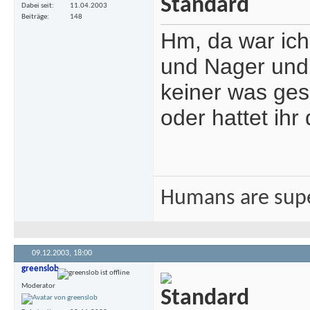
Dabei seit
11.04.2003
Beiträge
148
Hm, da war ic
und Nager und 
keiner was gesc
oder hattet ih
Humans are sup
09.12.2003,
18:00
greenslob
Moderator