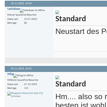
09.11.2003,
20:45
tashabaer
Kleiner SpacePub-Besucher
Dabei seit
10.07.2003
Beiträge
86
Neustart des P
09.11.2003,
20:55
Nilag
Mittlerer SpacePub-Besucher
Dabei seit
07.10.2002
Beiträge
121
Hm.... also so 
besten ist wohl 