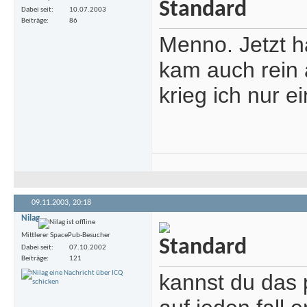
Dabei seit
10.07.2003
Beiträge
86
Menno. Jetzt h
kam auch rein 
krieg ich nur e
09.11.2003,
20:18
Nilag
Mittlerer SpacePub-Besucher
Dabei seit
07.10.2002
Beiträge
121
kannst du das