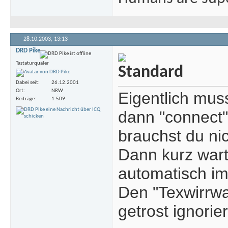
28.10.2003,
13:13
DRD Pike
Tastaturquäler
Dabei seit
26.12.2001
Ort
NRW
Eigentlich mus
Beiträge
1.509
dann "connect"
brauchst du ni
Dann kurz wart
automatisch im
Den "Texwirrw
getrost ignorie