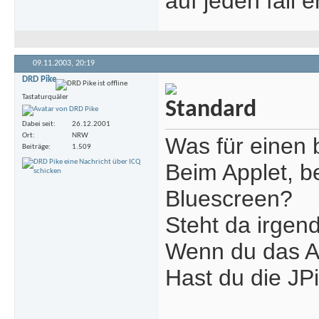
auf jeden fall 
09.11.2003,
20:19
DRD Pike
Tastaturquäler
Dabei seit
26.12.2001
Ort
NRW
Was für einen 
Beiträge
1.509
Beim Applet, b
Bluescreen?
Steht da irgen
Wenn du das App
Hast du die JPil