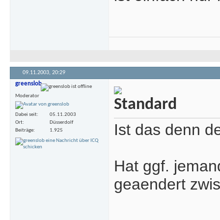
09.11.2003,
20:29
greenslob
Moderator
Dabei seit
05.11.2003
Ort
Düsserdolf
Ist das denn d
Beiträge
1.925
Hat ggf. jeman
geaendert zwi