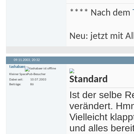
**** Nach dem
Neu: jetzt mit 
09.11.2003,
20:32
tashabaer
Kleiner SpacePub-Besucher
Dabei seit
10.07.2003
Beiträge
86
Ist der selbe 
verändert. Hmm
Vielleicht klap
und alles bere