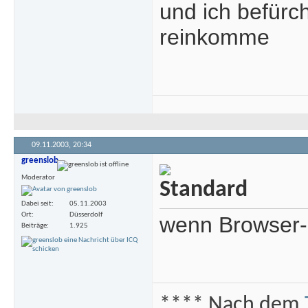
und ich befürch
reinkomme
09.11.2003,
20:34
greenslob
Moderator
Dabei seit
05.11.2003
Ort
Düsserdolf
wenn Browser-N
Beiträge
1.925
**** Nach dem