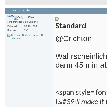
09.12.2003,
18:41
Betty
Mittlerer SpacePub-Besucher
Dabei seit
07.10.2002
Beiträge
194
@Crichton
Wahrscheinlich
dann 45 min ab
<span style='fon
I&#39;ll make it