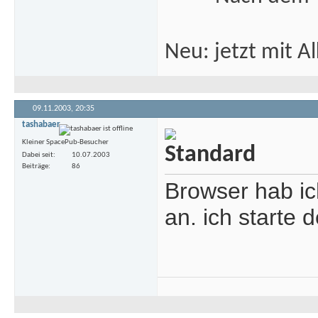
Neu: jetzt mit 
09.11.2003,
20:35
tashabaer
Kleiner SpacePub-Besucher
Dabei seit
10.07.2003
Beiträge
86
Browser hab ic
an. ich starte 