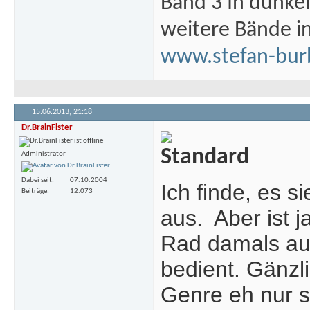
Band 3 In dunke
weitere Bände i
www.stefan-bur
15.06.2013,
21:18
Dr.BrainFister
Administrator
Dabei seit
07.10.2004
Ich finde, es s
Beiträge
12.073
aus.
Aber ist j
Rad damals auc
bedient. Gänzl
Genre eh nur s