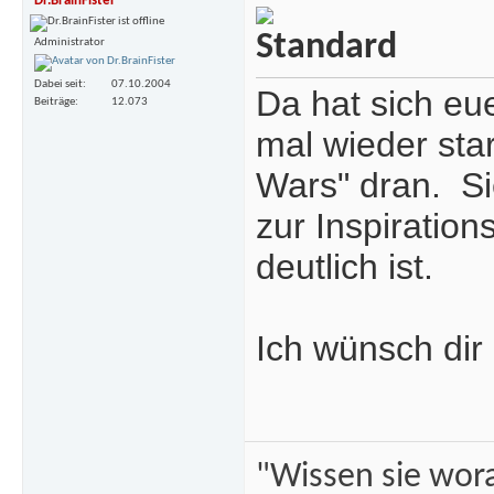
Dr.BrainFister
Administrator
Dabei seit
07.10.2004
Da hat sich eu
Beiträge
12.073
mal wieder star
Wars" dran.
Si
zur Inspiratio
deutlich ist.
Ich wünsch dir
"Wissen sie wor