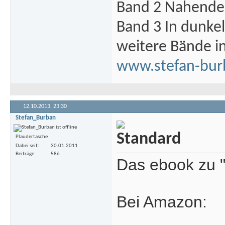
Band 2 Nahende 
Band 3 In dunke
weitere Bände i
www.stefan-bur
12.10.2013,
23:30
Stefan_Burban
Plaudertasche
Dabei seit
30.01.2011
Beiträge
586
Das ebook zu "D
Bei Amazon: