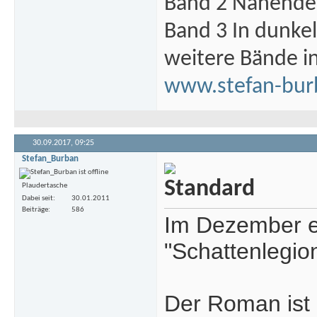
Band 2 Nahende 
Band 3 In dunke
weitere Bände i
www.stefan-bur
30.09.2017,
09:25
Stefan_Burban
Plaudertasche
Dabei seit
30.01.2011
Beiträge
586
Im Dezember er
"Schattenlegion
Der Roman ist 