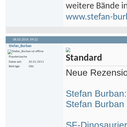
weitere Bände i
www.stefan-bur
06.02.2014,
09:22
Stefan_Burban
Plaudertasche
Dabei seit
30.01.2011
Beiträge
586
Neue Rezension
Stefan Burban: 
Stefan Burban
SF-Dinosaurier: