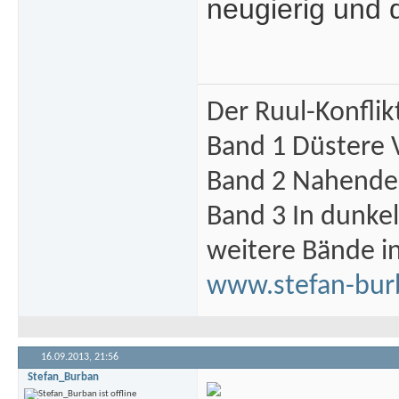
neugierig und d
Der Ruul-Konflik
Band 1 Düstere 
Band 2 Nahende 
Band 3 In dunke
weitere Bände i
www.stefan-bur
16.09.2013,
21:56
Stefan_Burban