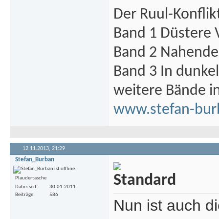
Der Ruul-Konflik
Band 1 Düstere 
Band 2 Nahende 
Band 3 In dunke
weitere Bände i
www.stefan-bur
12.11.2013,
21:29
Stefan_Burban
Plaudertasche
Dabei seit
30.01.2011
Beiträge
586
Nun ist auch d