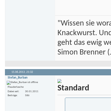
"Wissen sie wor
Knackwurst. Und
geht das ewig we
Simon Brenner (J
15.06.2013,
21:32
Stefan_Burban
Plaudertasche
Dabei seit
30.01.2011
Beiträge
586