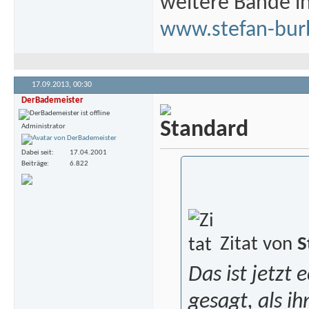
weitere Bände i
www.stefan-bur
17.09.2013,
00:30
DerBademeister
Administrator
Dabei seit
17.04.2001
Beiträge
6.822
Zitat von
S
Das ist jetzt
gesagt, als i