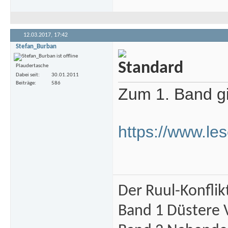
12.03.2017,
17:42
Stefan_Burban
Plaudertasche
Dabei seit
30.01.2011
Beiträge
586
Zum 1. Band gi
https://www.le
Der Ruul-Konflik
Band 1 Düstere 