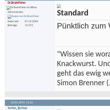
Dr.BrainFister
Administrator
Dabei seit
07.10.2004
Pünktlich zum
Beiträge
12.073
"Wissen sie wor
Knackwurst. Und
geht das ewig we
Simon Brenner (J
01.01.2014,
11:23
Stefan_Burban