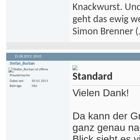
Knackwurst. Und
geht das ewig we
Simon Brenner (J
15.06.2013,
20:01
Stefan_Burban
Plaudertasche
Dabei seit
30.01.2011
Beiträge
586
Vielen Dank!
Da kann der Gra
ganz genau na
Blick sieht es