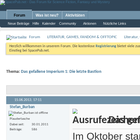
Forum
Was ist neu?
Aktivitäten
Neue Beiträge
Hilfe
Kalender
Community
Aktionen
Nützliche Links
Forum
LITERATUR, GAMES, FANDOM & OFFTOPIC
Literatur
Herzlich willkommen in unserem Forum. Die kostenlose
Registrierung
bietet viele zu
Einstieg bei SpacePub.net.
Thema:
Das gefallene Imperium 1: Die letzte Bastion
15.06.2013,
17:11
Stefan_Burban
Das gef
Plaudertasche
Dabei seit
30.01.2011
Beiträge
586
Im Oktober star