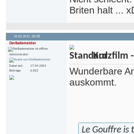
Briten halt ... 
10.02.2015,
00:28
DerBademeister
Kurzfilm 
Administrator
Dabei seit
17.04.2001
Wunderbare Ani
Beiträge
6.822
auskommt.
Le Gouffre is