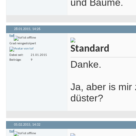
und Bäume.
28.01.2015,
14:26
tof
Grad reingestolpert
Dabei seit
21.01.2015
Beiträge
9
Danke.
Ja, aber is mir
düster?
05.02.2015,
14:32
tof