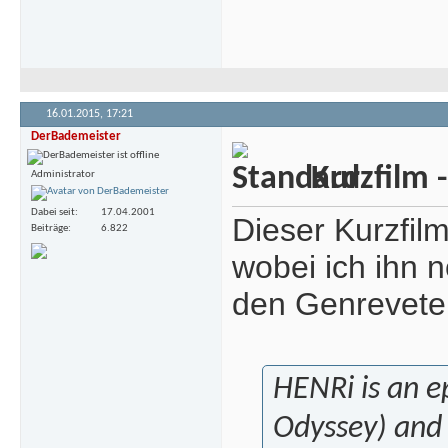
16.01.2015,
17:21
DerBademeister
Kurzfilm 
Administrator
Dabei seit
17.04.2001
Dieser Kurzfil
Beiträge
6.822
wobei ich ihn n
den Genreveter
HENRi is an ep
Odyssey) and 