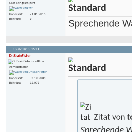
Grad reingestolpert
Dabei seit
21.01.2015
Beiträge
9
Sprechende Wa
05.02.2015,
15:11
Dr.BrainFister
Administrator
Dabei seit
07.10.2004
Beiträge
12.073
Zitat von
t
Sprechende W