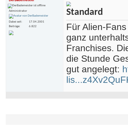
DerBademeister
Administrator
Dabei seit
17.04.2001
Für Alien-Fans
Beiträge
6.822
ganz unterhalt
Franchises. Di
die Stunde Ges
gut angelegt:
h
lis...z4Xv2Q