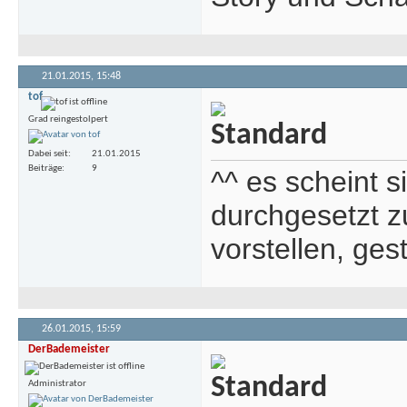
21.01.2015,
15:48
tof
Grad reingestolpert
Dabei seit
21.01.2015
Beiträge
9
^^ es scheint si
durchgesetzt z
vorstellen, ges
26.01.2015,
15:59
DerBademeister
Administrator