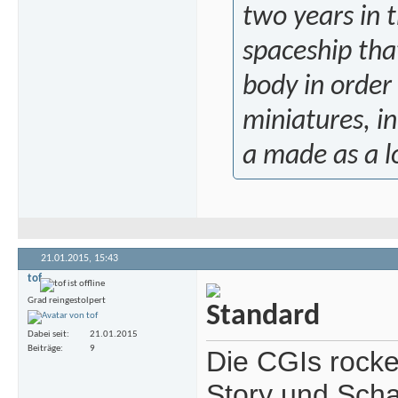
two years in t
spaceship tha
body in order 
miniatures, i
a made as a lo
21.01.2015,
15:43
tof
Grad reingestolpert
Dabei seit
21.01.2015
Beiträge
9
Die CGIs rocke
Story und Schau