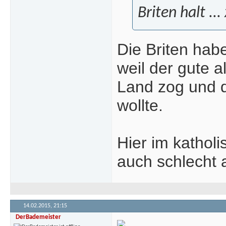
Briten halt ...
Die Briten hab
weil der gute 
Land zog und d
wollte.
Hier im kathol
auch schlecht 
14.02.2015,
21:15
DerBademeister