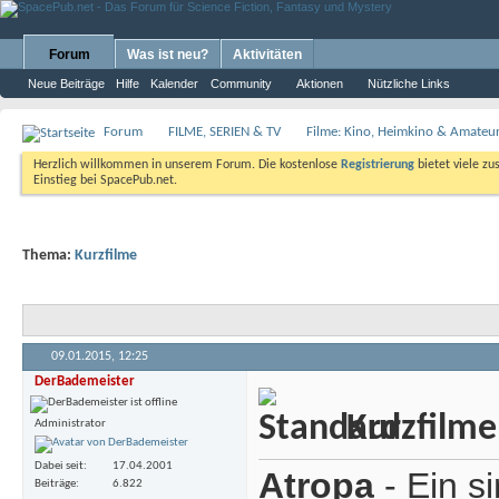
Forum
Was ist neu?
Aktivitäten
Neue Beiträge
Hilfe
Kalender
Community
Aktionen
Nützliche Links
Forum
FILME, SERIEN & TV
Filme: Kino, Heimkino & Amateu
Herzlich willkommen in unserem Forum. Die kostenlose
Registrierung
bietet viele zu
Einstieg bei SpacePub.net.
Thema:
Kurzfilme
09.01.2015,
12:25
DerBademeister
Kurzfilme
Administrator
Dabei seit
17.04.2001
Atropa
- Ein s
Beiträge
6.822