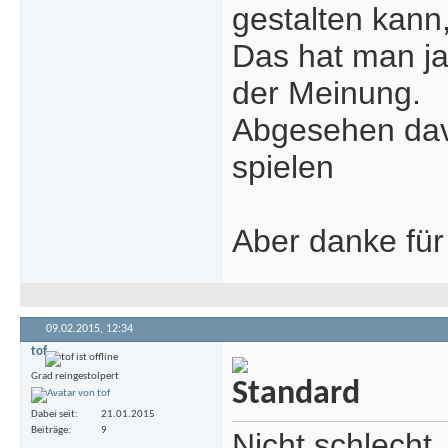
gestalten kann,
Das hat man ja 
der Meinung.
Abgesehen davo
spielen
Aber danke für
09.02.2015,
12:34
tof
Grad reingestolpert
Dabei seit
21.01.2015
Beiträge
9
Nicht schlecht.