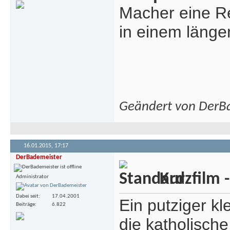
Macher eine Re
in einem länger
Geändert von DerB
16.01.2015,
17:17
DerBademeister
Kurzfilm -
Administrator
Dabei seit
17.04.2001
Ein putziger kl
Beiträge
6.822
die katholisch