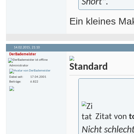
Short".
Ein kleines Ma
14.02.2015,
21:10
DerBademeister
Administrator
Dabei seit
17.04.2001
Beiträge
6.822
Zitat von
t
Nicht schlecht