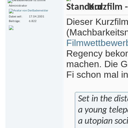
Kurzfilm -
Administrator
Dabei seit
17.04.2001
Dieser Kurzfilm
Beiträge
6.822
(Machbarkeits
Filmwettbewer
Regency bekom
machen. Die Gr
Fi schon mal in
Set in the dist
a young telep
a utopian soci