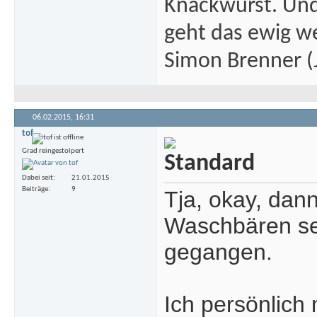
Knackwurst. Und
geht das ewig we
Simon Brenner (J
06.02.2015,
16:31
tof
Grad reingestolpert
Dabei seit
21.01.2015
Beiträge
9
Tja, okay, dan
Waschbären sehe
gegangen.
Ich persönlich