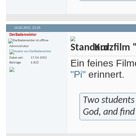
14.02.2015,
21:25
DerBademeister
Kurzfilm "
Administrator
Dabei seit
17.04.2001
Ein feines Fil
Beiträge
6.822
"Pi"
erinnert.
Two students 
God, and find