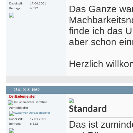
Dabei seit
17.04.2001
Das Ganze war j
Beiträge
6.822
Machbarkeitsna
finde ich das 
aber schon ein
Herzlich will
26.01.2015,
15:59
DerBademeister
Administrator
Dabei seit
17.04.2001
Das ist zumind
Beiträge
6.822