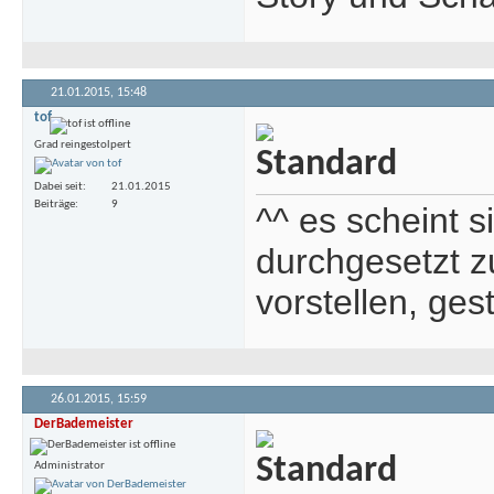
21.01.2015,
15:48
tof
Grad reingestolpert
Dabei seit
21.01.2015
Beiträge
9
^^ es scheint si
durchgesetzt z
vorstellen, ges
26.01.2015,
15:59
DerBademeister
Administrator