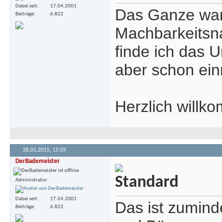
Dabei seit
17.04.2001
Das Ganze war j
Beiträge
6.822
Machbarkeitsna
finde ich das 
aber schon ein
Herzlich will
26.01.2015,
15:59
DerBademeister
Administrator
Dabei seit
17.04.2001
Das ist zumind
Beiträge
6.822