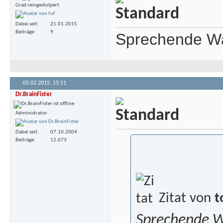
Grad reingestolpert
Dabei seit
21.01.2015
Beiträge
9
Sprechende Wa
05.02.2015,
15:11
Dr.BrainFister
Administrator
Dabei seit
07.10.2004
Beiträge
12.073
Zitat von
t
Sprechende W