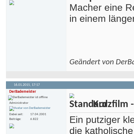
Macher eine Re
in einem länger
Geändert von DerB
16.01.2015,
17:17
DerBademeister
Kurzfilm -
Administrator
Dabei seit
17.04.2001
Ein putziger kl
Beiträge
6.822
die katholisch