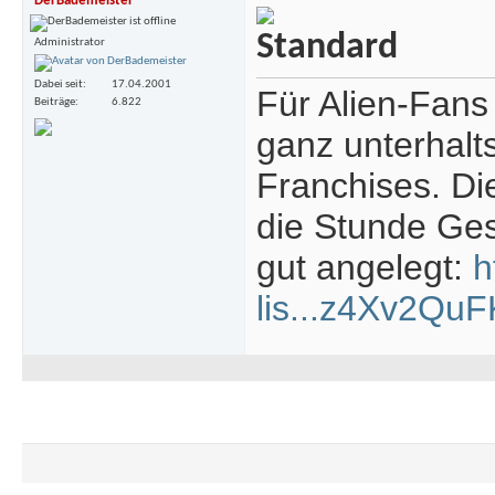
DerBademeister
Administrator
Dabei seit
17.04.2001
Für Alien-Fans
Beiträge
6.822
ganz unterhalt
Franchises. Di
die Stunde Ges
gut angelegt:
h
lis...z4Xv2Q