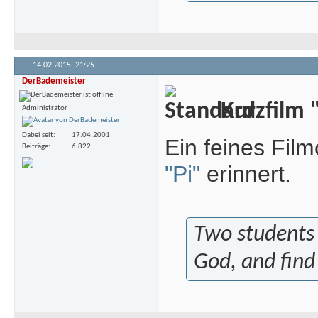
14.02.2015,
21:25
DerBademeister
Kurzfilm "
Administrator
Dabei seit
17.04.2001
Ein feines Fil
Beiträge
6.822
"Pi"
erinnert.
Two students 
God, and find