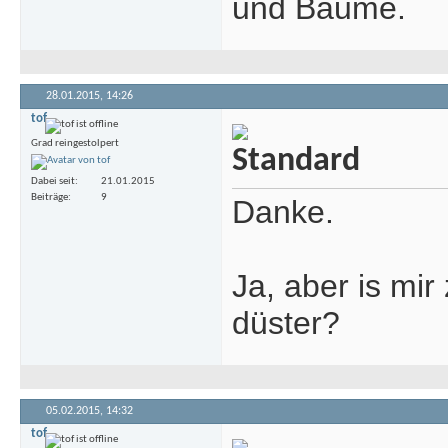
und Bäume.
28.01.2015,
14:26
tof
Grad reingestolpert
Dabei seit
21.01.2015
Beiträge
9
Danke.
Ja, aber is mir
düster?
05.02.2015,
14:32
tof