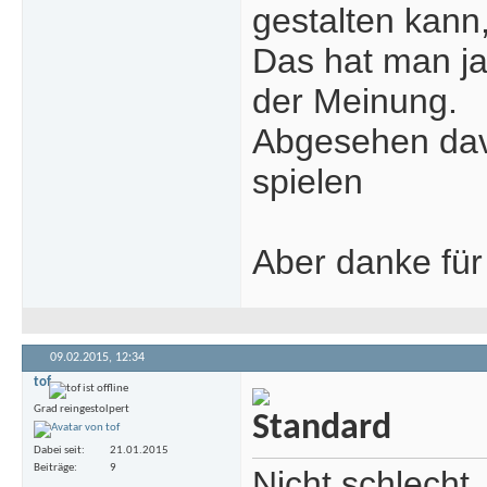
gestalten kann,
Das hat man ja 
der Meinung.
Abgesehen davo
spielen
Aber danke für
09.02.2015,
12:34
tof
Grad reingestolpert
Dabei seit
21.01.2015
Beiträge
9
Nicht schlecht.