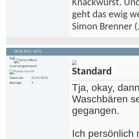
Knackwurst. Und
geht das ewig we
Simon Brenner (J
06.02.2015,
16:31
tof
Grad reingestolpert
Dabei seit
21.01.2015
Beiträge
9
Tja, okay, dan
Waschbären sehe
gegangen.
Ich persönlich