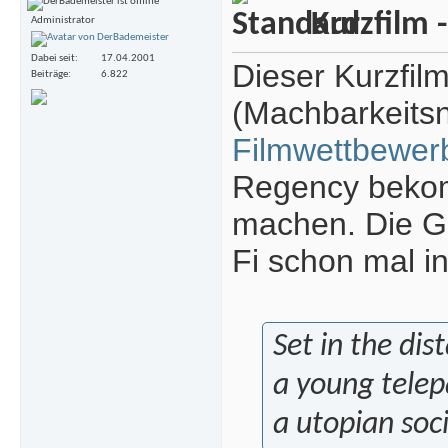
Kurzfilm -
Administrator
Dabei seit
17.04.2001
Dieser Kurzfilm
Beiträge
6.822
(Machbarkeits
Filmwettbewer
Regency bekom
machen. Die Gr
Fi schon mal in
Set in the dist
a young telep
a utopian soci