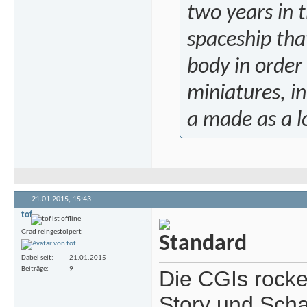
two years in t
spaceship tha
body in order 
miniatures, i
a made as a lo
21.01.2015,
15:43
tof
Grad reingestolpert
Dabei seit
21.01.2015
Beiträge
9
Die CGIs rocke
Story und Schau