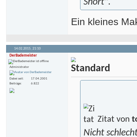
Short".
Ein kleines Ma
14.02.2015,
21:10
DerBademeister
Administrator
Dabei seit
17.04.2001
Beiträge
6.822
Zitat von
t
Nicht schlecht