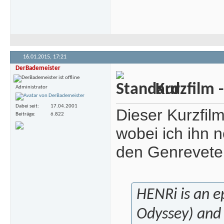
16.01.2015,
17:21
DerBademeister
Kurzfilm 
Administrator
Dabei seit
17.04.2001
Dieser Kurzfil
Beiträge
6.822
wobei ich ihn n
den Genreveter
HENRi is an ep
Odyssey) and 