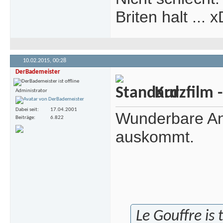
Briten halt ... 
10.02.2015,
00:28
DerBademeister
Kurzfilm 
Administrator
Dabei seit
17.04.2001
Wunderbare Ani
Beiträge
6.822
auskommt.
Le Gouffre is