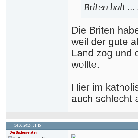
Briten halt ...
Die Briten hab
weil der gute 
Land zog und d
wollte.
Hier im kathol
auch schlecht 
14.02.2015,
21:15
DerBademeister