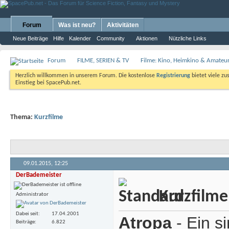
Forum
Was ist neu?
Aktivitäten
Neue Beiträge
Hilfe
Kalender
Community
Aktionen
Nützliche Links
Forum
FILME, SERIEN & TV
Filme: Kino, Heimkino & Amateu
Herzlich willkommen in unserem Forum. Die kostenlose
Registrierung
bietet viele zu
Einstieg bei SpacePub.net.
Thema:
Kurzfilme
09.01.2015,
12:25
DerBademeister
Kurzfilme
Administrator
Dabei seit
17.04.2001
Atropa
- Ein s
Beiträge
6.822