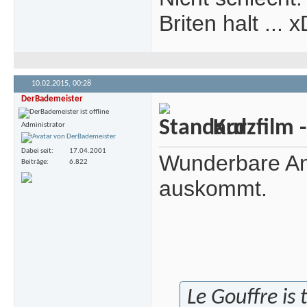
Briten halt ... 
10.02.2015,
00:28
DerBademeister
Kurzfilm 
Administrator
Dabei seit
17.04.2001
Wunderbare Ani
Beiträge
6.822
auskommt.
Le Gouffre is