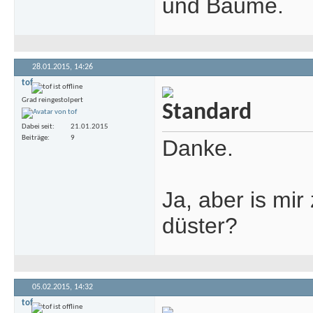
und Bäume.
28.01.2015,
14:26
tof
Grad reingestolpert
Dabei seit
21.01.2015
Beiträge
9
Danke.
Ja, aber is mir
düster?
05.02.2015,
14:32
tof