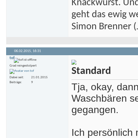
Knackwurst. Und
geht das ewig we
Simon Brenner (J
06.02.2015,
16:31
tof
Grad reingestolpert
Dabei seit
21.01.2015
Beiträge
9
Tja, okay, dan
Waschbären sehe
gegangen.
Ich persönlich