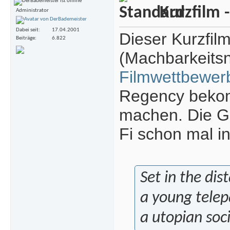
Kurzfilm -
Administrator
Dabei seit
17.04.2001
Dieser Kurzfilm
Beiträge
6.822
(Machbarkeits
Filmwettbewer
Regency bekom
machen. Die Gr
Fi schon mal in
Set in the dist
a young telep
a utopian soci