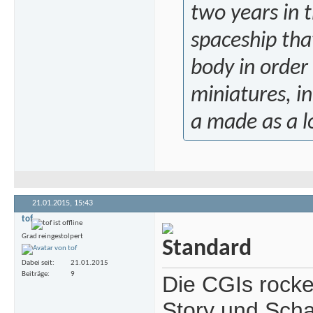
two years in t
spaceship tha
body in order 
miniatures, i
a made as a lo
21.01.2015,
15:43
tof
Grad reingestolpert
Dabei seit
21.01.2015
Beiträge
9
Die CGIs rocke
Story und Schau