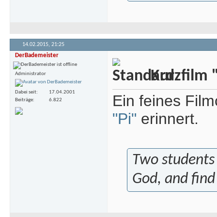
14.02.2015,
21:25
DerBademeister
Kurzfilm "
Administrator
Dabei seit
17.04.2001
Ein feines Fil
Beiträge
6.822
"Pi"
erinnert.
Two students 
God, and find