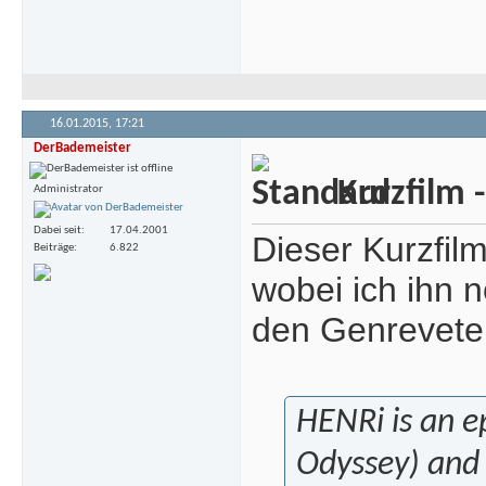
16.01.2015,
17:21
DerBademeister
Kurzfilm 
Administrator
Dabei seit
17.04.2001
Dieser Kurzfil
Beiträge
6.822
wobei ich ihn n
den Genreveter
HENRi is an ep
Odyssey) and 