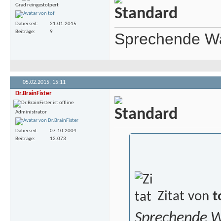
Grad reingestolpert
Dabei seit
21.01.2015
Beiträge
9
Sprechende Wa
05.02.2015,
15:11
Dr.BrainFister
Administrator
Dabei seit
07.10.2004
Beiträge
12.073
Zitat von
t
Sprechende W