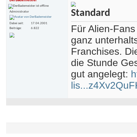
DerBademeister
Administrator
Dabei seit
17.04.2001
Für Alien-Fans
Beiträge
6.822
ganz unterhalt
Franchises. Di
die Stunde Ges
gut angelegt:
h
lis...z4Xv2Q