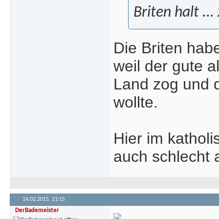
Briten halt ...
Die Briten hab
weil der gute 
Land zog und d
wollte.
Hier im kathol
auch schlecht 
14.02.2015,
21:15
DerBademeister