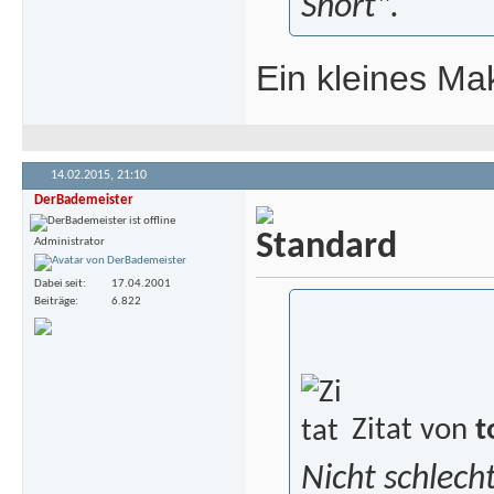
Short".
Ein kleines Ma
14.02.2015,
21:10
DerBademeister
Administrator
Dabei seit
17.04.2001
Beiträge
6.822
Zitat von
t
Nicht schlecht