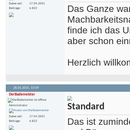
Dabei seit
17.04.2001
Das Ganze war j
Beiträge
6.822
Machbarkeitsna
finde ich das 
aber schon ein
Herzlich will
26.01.2015,
15:59
DerBademeister
Administrator
Dabei seit
17.04.2001
Das ist zumind
Beiträge
6.822