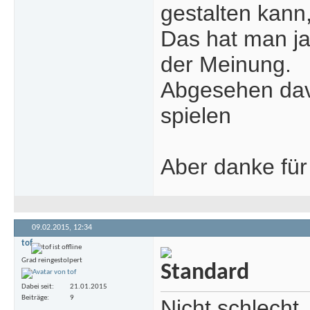
gestalten kann,
Das hat man ja 
der Meinung.
Abgesehen davo
spielen
Aber danke für
09.02.2015,
12:34
tof
Grad reingestolpert
Dabei seit
21.01.2015
Beiträge
9
Nicht schlecht.