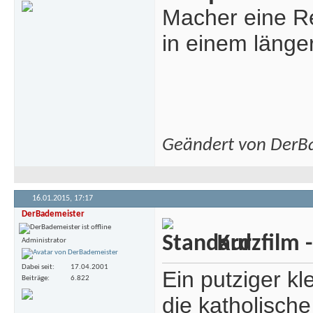
Macher eine Re
in einem länger
Geändert von DerB
16.01.2015,
17:17
DerBademeister
Kurzfilm -
Administrator
Dabei seit
17.04.2001
Ein putziger kl
Beiträge
6.822
die katholisch