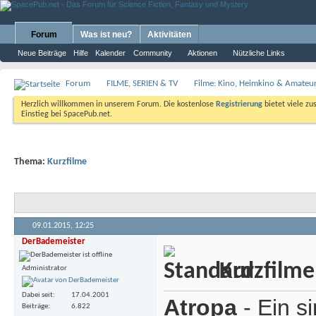
Forum
Was ist neu?
Aktivitäten
Neue Beiträge
Hilfe
Kalender
Community
Aktionen
Nützliche Links
Forum
FILME, SERIEN & TV
Filme: Kino, Heimkino & Amateu
Herzlich willkommen in unserem Forum. Die kostenlose
Registrierung
bietet viele zu
Einstieg bei SpacePub.net.
Thema:
Kurzfilme
09.01.2015,
12:25
DerBademeister
Kurzfilme
Administrator
Dabei seit
17.04.2001
Atropa
- Ein s
Beiträge
6.822