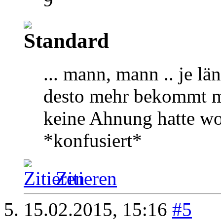
... mann, mann .. je lä
desto mehr bekommt m
keine Ahnung hatte woh
*konfusiert*
Zitieren
15.02.2015,
15:16
#5