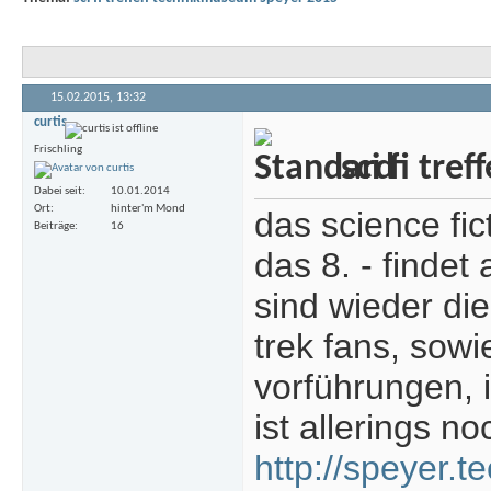
15.02.2015,
13:32
curtis
Frischling
sci fi tr
Dabei seit
10.01.2014
Ort
hinter'm Mond
das science fi
Beiträge
16
das 8. - findet
sind wieder di
trek fans, sow
vorführungen,
ist allerings no
http://speyer.t