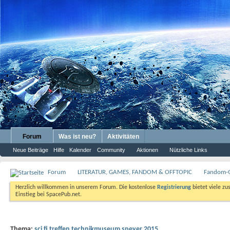
Forum
Was ist neu?
Aktivitäten
Neue Beiträge
Hilfe
Kalender
Community
Aktionen
Nützliche Links
Forum
LITERATUR, GAMES, FANDOM & OFFTOPIC
Fandom-G
Herzlich willkommen in unserem Forum. Die kostenlose
Registrierung
bietet viele zu
Einstieg bei SpacePub.net.
Thema:
sci fi treffen technikmuseum speyer 2015