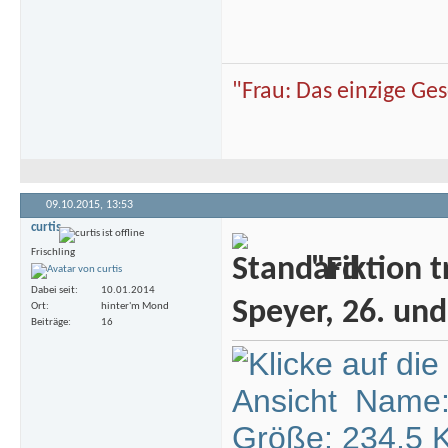
"Frau: Das einzige Ge
09.10.2015,
13:53
curtis
Frischling
"Fiktion t
Dabei seit
10.01.2014
Speyer, 26. und
Ort
hinter'm Mond
Beiträge
16