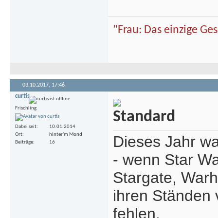
"Frau: Das einzige Ge
03.10.2017,
17:46
curtis
Frischling
Dabei seit
10.01.2014
Ort
hinter'm Mond
Dieses Jahr wa
Beiträge
16
- wenn Star Wa
Stargate, Warh
ihren Ständen v
fehlen.