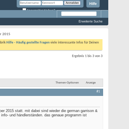
Hilfe
Angemeldet bleiben?
Erweiterte Suche
er 2015
ubrik
Hilfe - Häufig gestellte Fragen
viele interessante Infos für Deinen
Ergebnis 1 bis 3 von 3
Themen-Optionen
Anzeige
#1
er 2015 statt. mit dabei sind wieder die german garrison &
, info- und händlerständen. das genaue programm ist