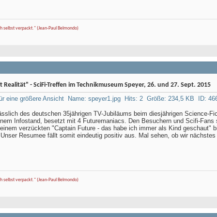
ch selbst verpackt." (Jean-Paul Belmondo)
fft Realität" - SciFi-Treffen im Technikmuseum Speyer, 26. und 27. Sept. 2015
lässlich des deutschen 35jährigen TV-Jubiläums beim diesjährigen Science-
inem Infostand, besetzt mit 4 Futuremaniacs. Den Besuchern und Scifi-Fans s
einem verzückten "Captain Future - das habe ich immer als Kind geschaut" b
 Unser Resumee fällt somit eindeutig positiv aus. Mal sehen, ob wir nächstes J
ch selbst verpackt." (Jean-Paul Belmondo)