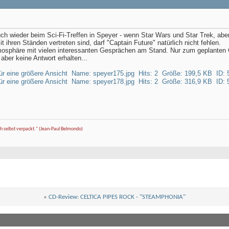
uch wieder beim Sci-Fi-Treffen in Speyer - wenn Star Wars und Star Trek, a
 ihren Ständen vertreten sind, darf "Captain Future" natürlich nicht fehlen.
tmosphäre mit vielen interessanten Gesprächen am Stand. Nur zum geplanten C
 aber keine Antwort erhalten...
ch selbst verpackt." (Jean-Paul Belmondo)
«
CD-Review: CELTICA PIPES ROCK - "STEAMPHONIA"