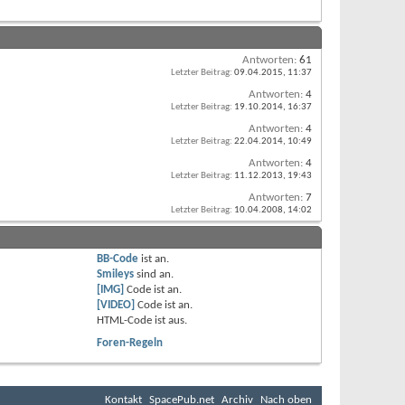
Antworten:
61
Letzter Beitrag:
09.04.2015,
11:37
Antworten:
4
Letzter Beitrag:
19.10.2014,
16:37
Antworten:
4
Letzter Beitrag:
22.04.2014,
10:49
Antworten:
4
Letzter Beitrag:
11.12.2013,
19:43
Antworten:
7
Letzter Beitrag:
10.04.2008,
14:02
BB-Code
ist
an
.
Smileys
sind
an
.
[IMG]
Code ist
an
.
[VIDEO]
Code ist
an
.
HTML-Code ist
aus
.
Foren-Regeln
Kontakt
SpacePub.net
Archiv
Nach oben