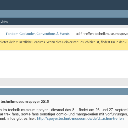
 Links
Fandom-Geplauder, Conventions & Events
sci fi treffen technikmuseum spey
bietet viele zusätzliche Features. Wenn dies Dein erster Besuch hier ist, findest Du in der R
fen technikmuseum speyer 2015
fen im technik-museum speyer - diesmal das 8. - findet am 26. und 27. septemb
tar trek fans, sowie fans sonstiger comic- und manga-serien mit vorführungen
nnt. infos gibt es hier:
http://speyer.technik-museum.de/de/d...iction-treffen