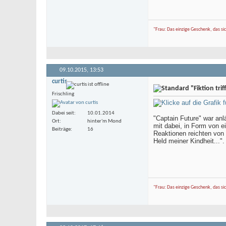
"Frau: Das einzige Geschenk, das si
09.10.2015,
13:53
curtis
"Fiktion tri
Frischling
Dabei seit
10.01.2014
"Captain Future" war an
Ort
hinter'm Mond
mit dabei, in Form von e
Beiträge
16
Reaktionen reichten von 
Held meiner Kindheit...".
"Frau: Das einzige Geschenk, das si