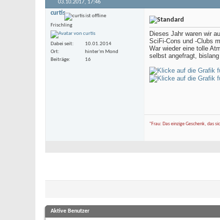
03.10.2017,
17:46
curtis
Frischling
Dieses Jahr waren wir a
SciFi-Cons und -Clubs mit
Dabei seit
10.01.2014
War wieder eine tolle A
Ort
hinter'm Mond
selbst angefragt, bislang
Beiträge
16
"Frau: Das einzige Geschenk, das si
Aktive Benutzer