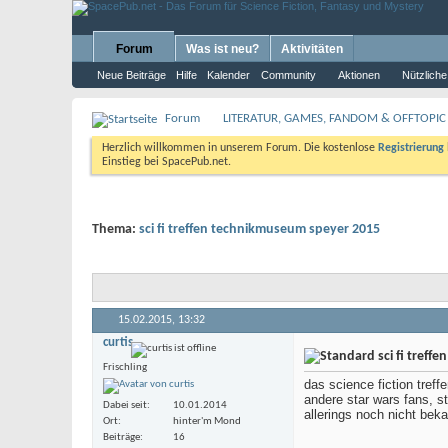
Forum
Was ist neu?
Aktivitäten
Neue Beiträge
Hilfe
Kalender
Community
Aktionen
Nützliche
Forum
LITERATUR, GAMES, FANDOM & OFFTOPIC
Herzlich willkommen in unserem Forum. Die kostenlose
Registrierung
Einstieg bei SpacePub.net.
Thema:
sci fi treffen technikmuseum speyer 2015
15.02.2015,
13:32
curtis
sci fi tref
Frischling
das science fiction tref
andere star wars fans, s
Dabei seit
10.01.2014
allerings noch nicht beka
Ort
hinter'm Mond
Beiträge
16