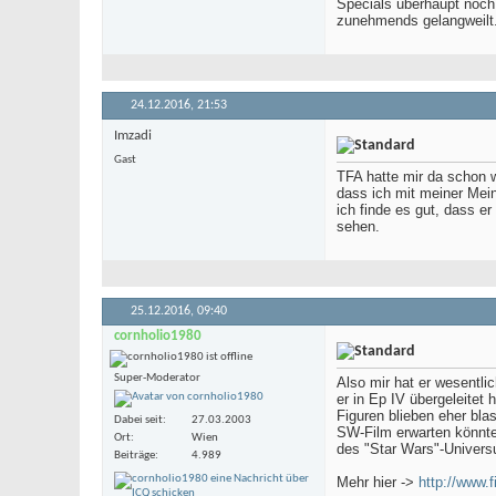
Specials überhaupt noch 
zunehmends gelangweilt
24.12.2016,
21:53
Imzadi
Gast
TFA hatte mir da schon we
dass ich mit meiner Mein
ich finde es gut, dass e
sehen.
25.12.2016,
09:40
cornholio1980
Super-Moderator
Also mir hat er wesentlic
er in Ep IV übergeleitet
Figuren blieben eher bla
Dabei seit
27.03.2003
SW-Film erwarten könnte,
Ort
Wien
des "Star Wars"-Univers
Beiträge
4.989
Mehr hier ->
http://www.