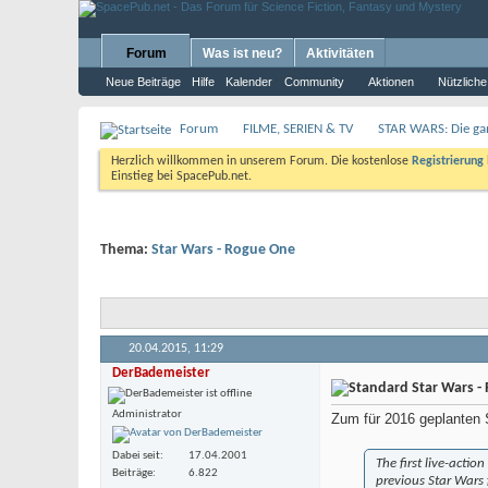
Forum
Was ist neu?
Aktivitäten
Neue Beiträge
Hilfe
Kalender
Community
Aktionen
Nützliche
Forum
FILME, SERIEN & TV
STAR WARS: Die ga
Herzlich willkommen in unserem Forum. Die kostenlose
Registrierung
Einstieg bei SpacePub.net.
Thema:
Star Wars - Rogue One
20.04.2015,
11:29
DerBademeister
Star Wars -
Administrator
Zum für 2016 geplanten S
Dabei seit
17.04.2001
The first live-acti
Beiträge
6.822
previous
Star Wars