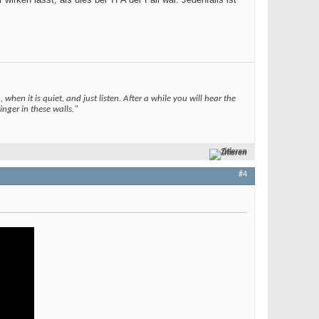
when it is quiet, and just listen. After a while you will hear the
nger in these walls."
Zitieren
#4