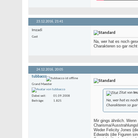
23.12.2016,
21:41
Imzadi
Gast
Na, wer hat es noch gese
Charakteren so gar nicht
24.12.2016,
20:05
tubbacco
Grand Maester
Zitat von
Im
Dabei seit
01.09.2008
Na, wer hat es noch
Beiträge
1.825
Charakteren so gar 
Mir gings ähnlich. Wenn 
Charisma/Ausstrahlungsk
Weder Felicity Jones (di
Edwards (die Figuren sin