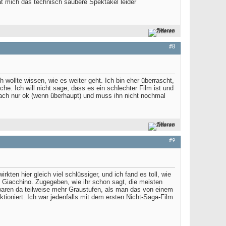
at mich das technisch saubere Spektakel leider
Zitieren
#8
h wollte wissen, wie es weiter geht. Ich bin eher überrascht,
e. Ich will nicht sage, dass es ein schlechter Film ist und
nfach nur ok (wenn überhaupt) und muss ihn nicht nochmal
Zitieren
#9
ten hier gleich viel schlüssiger, und ich fand es toll, wie
l Giacchino. Zugegeben, wie ihr schon sagt, die meisten
h waren da teilweise mehr Graustufen, als man das von einem
tioniert. Ich war jedenfalls mit dem ersten Nicht-Saga-Film