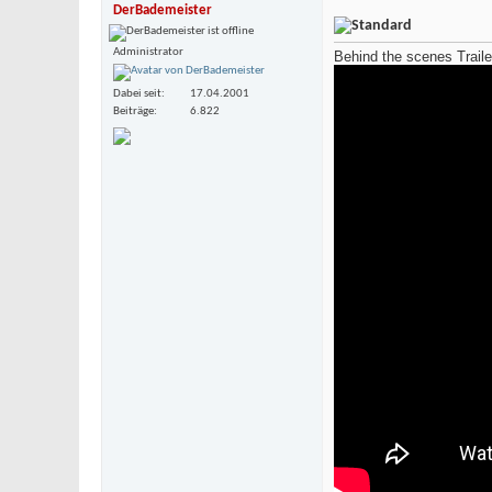
DerBademeister
Administrator
Behind the scenes Traile
Dabei seit
17.04.2001
Beiträge
6.822