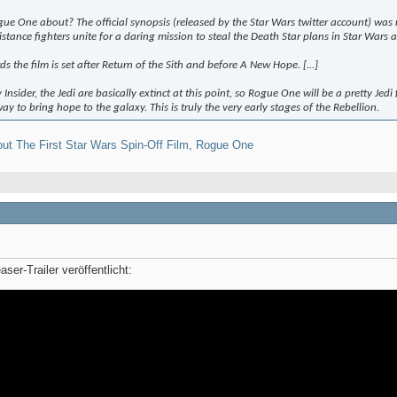
ogue One about? The official synopsis (released by the Star Wars twitter account) wa
istance fighters unite for a daring mission to steal the Death Star plans in Star Wars a
s the film is set after
Return of the Sith
and before
A New Hope
. [...]
Insider, the Jedi are basically extinct at this point, so Rogue One will be a pretty Jedi
a way to bring hope to the galaxy. This is truly the very early stages of the Rebellion.
t The First Star Wars Spin-Off Film, Rogue One
ser-Trailer veröffentlicht: