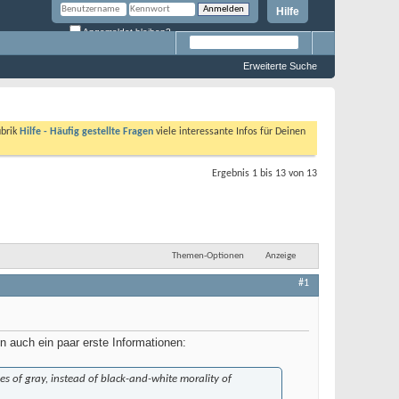
Hilfe
Angemeldet bleiben?
Erweiterte Suche
ubrik
Hilfe - Häufig gestellte Fragen
viele interessante Infos für Deinen
Ergebnis 1 bis 13 von 13
Themen-Optionen
Anzeige
#1
n auch ein paar erste Informationen:
des of gray, instead of black-and-white morality of