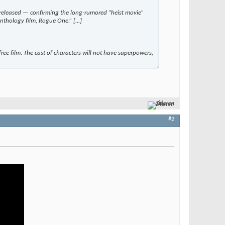
s released — confirming the long-rumored “heist movie”
nthology film, Rogue One.” [...]
 free film. The cast of characters will not have superpowers,
Zitieren
#2