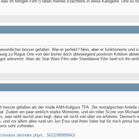
was im fertigen Film?) fallen meines Erachtens in diese Kategorie. Und so h
.
sentlicher besser gefallen. War er perfekt? Nein, aber er funktionierte und ic
ung zu Rogue One von den bisher doch überwiegend positiven Kritiken abweich
r gut ankommt. Aber als Star Wars Film oder Standalone Film fand ich ihn ei
h besser gefallen als der müde ANH-Aufguss TFA. Die nostalgischen Anteile wirk
 hat. Zudem ein paar wirklich starke Momente, und ein toller Score von Michae
ss, was wohl auchd aran liegt, dass wir nicht viel über sie erfahren. Dennoc
 und vor allem alles rund um Jyn Erso und ihren Vater hat für mich prima funk
ums sehr zufrieden.
fictionbox.de/index.php/c...5022/88888942/