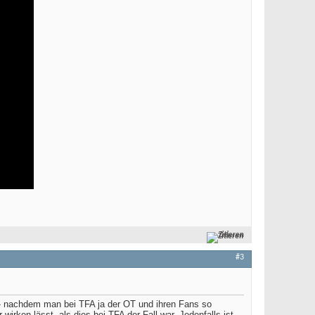
Zitieren
#3
ee - nachdem man bei TFA ja der OT und ihren Fans so
wirken lässt, als dies bei TFA der Fall war. Jedenfalls ist