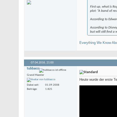
First up, what is R
plot: “A band of res
According to Edward
According to Disney 
but will still find 
Everything We Know Abou
07.04.2016,
21:00
tubbacco
Grand Maester
Heute wurde der erste Tea
Dabei seit
01.09.2008
Beiträge
1.825