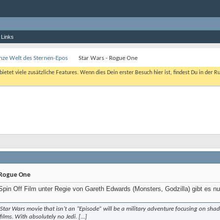
 Links
nze Welt des Sternen-Epos
Star Wars - Rogue One
bietet viele zusätzliche Features. Wenn dies Dein erster Besuch hier ist, findest Du in der R
 Rogue One
pin Off Film unter Regie von Gareth Edwards (Monsters, Godzilla) gibt es nu
on Star Wars movie that isn’t an “Episode” will be a military adventure focusing on sha
films. With absolutely no Jedi. [...]