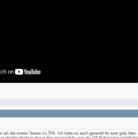
sser als die ersten Teaser zu TFA. Ich halte es auch generell für eine gute Id
 Geschichte direkt in dieser Ära anzusiedeln, was die OT-Referenzen natürlicher 