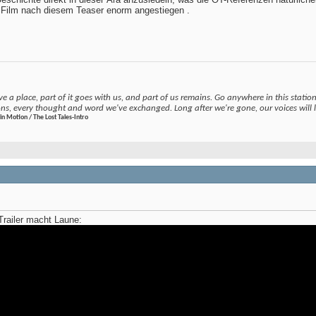
n Film nach diesem Teaser enorm angestiegen
.
e a place, part of it goes with us, and part of us remains. Go anywhere in this station, 
ons, every thought and word we've exchanged. Long after we're gone, our voices will li
in Motion / The Lost Tales-Intro
 Trailer macht Laune: