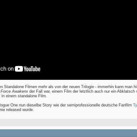
en Standalone Filmen mehr als von der neuen Trilogie - immerhin kann man hie
 Force Awakens
der Fall war, einem Film der letztlich auch nur ein Abklatsch
 in einem standalone Film.
 Rogue One nun dieselbe Story wie der semiprofessionelle deutsche Fanfilm
Ty
nie released wurde.