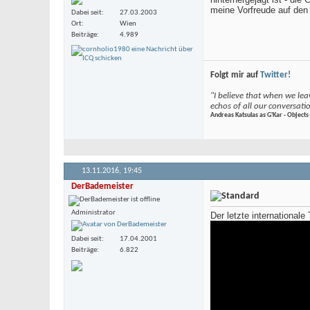
meine Vorfreude auf de
Dabei seit
27.03.2003
Ort
Wien
Beiträge
4.989
Folgt mir auf
Twitter!
"I believe that when we leav
echos of all our conversati
Andreas Katsulas as G'Kar - Objects 
13.11.2016,
19:45
DerBademeister
Administrator
Der letzte internationale
Dabei seit
17.04.2001
Beiträge
6.822