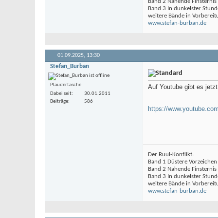
Band 2 Nahende Finsternis
Band 3 In dunkelster Stund
weitere Bände in Vorbereit
www.stefan-burban.de
01.09.2025,
13:30
Stefan_Burban
Plaudertasche
Auf Youtube gibt es jetzt
Dabei seit
30.01.2011
Beiträge
586
https://www.youtube.c
Der Ruul-Konflikt:
Band 1 Düstere Vorzeichen
Band 2 Nahende Finsternis
Band 3 In dunkelster Stund
weitere Bände in Vorbereit
www.stefan-burban.de