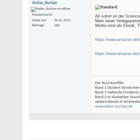
Stefan_Burban
Plaudertasche
Ab sofort ist der Scienc
Mein neuer Verlagspartn
Dabei seit
30.01.2011
Werke sind als Ebook, Ta
Beiträge
586
https://www.amazon.de
https://www.amazon.de
Der Ruul-Konflikt:
Band 1 Düstere Vorzeichen
Band 2 Nahende Finsternis
Band 3 In dunkelster Stund
weitere Bände in Vorbereit
www.stefan-burban.de