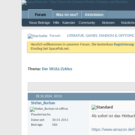
Forum
Was ist neu?
Aktivitäten
Neue Beiträge
Hilfe
Kalender
Community
Aktionen
Nützliche
Forum
LITERATUR, GAMES, FANDOM & OFFTOPIC
Herzlich willkommen in unserem Forum. Die kostenlose
Registrierung
Einstieg bei SpacePub.net.
Thema:
Der SKULL-Zyklus
18.10.2024,
10:53
Stefan_Burban
Plaudertasche
Ab sofort ist das Hörbuc
Dabei seit
30.01.2011
Beiträge
586
https://www.amazon.de/