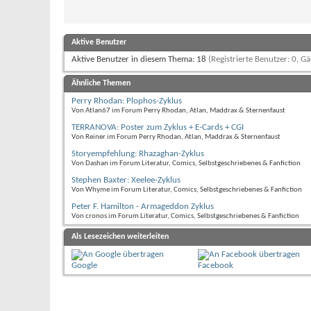
Aktive Benutzer
Aktive Benutzer in diesem Thema: 18
(Registrierte Benutzer: 0, Gä
Ähnliche Themen
Perry Rhodan: Plophos-Zyklus
Von Atlan67 im Forum Perry Rhodan, Atlan, Maddrax & Sternenfaust
TERRANOVA: Poster zum Zyklus + E-Cards + CGI
Von Reiner im Forum Perry Rhodan, Atlan, Maddrax & Sternenfaust
Storyempfehlung: Rhazaghan-Zyklus
Von Dashan im Forum Literatur, Comics, Selbstgeschriebenes & Fanfiction
Stephen Baxter: Xeelee-Zyklus
Von Whyme im Forum Literatur, Comics, Selbstgeschriebenes & Fanfiction
Peter F. Hamilton - Armageddon Zyklus
Von cronos im Forum Literatur, Comics, Selbstgeschriebenes & Fanfiction
Als Lesezeichen weiterleiten
Google
Facebook