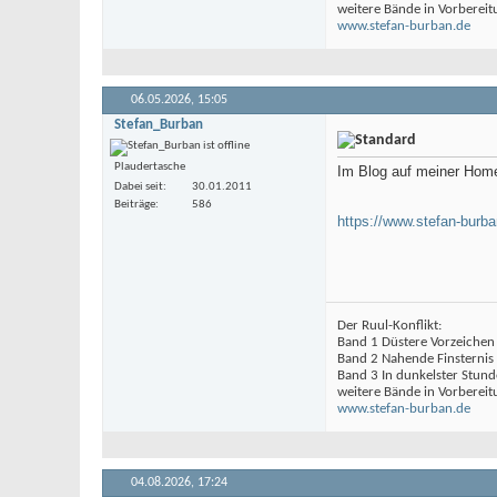
weitere Bände in Vorbereit
www.stefan-burban.de
06.05.2026,
15:05
Stefan_Burban
Plaudertasche
Im Blog auf meiner Home
Dabei seit
30.01.2011
Beiträge
586
https://www.stefan-burba
Der Ruul-Konflikt:
Band 1 Düstere Vorzeichen
Band 2 Nahende Finsternis
Band 3 In dunkelster Stund
weitere Bände in Vorbereit
www.stefan-burban.de
04.08.2026,
17:24