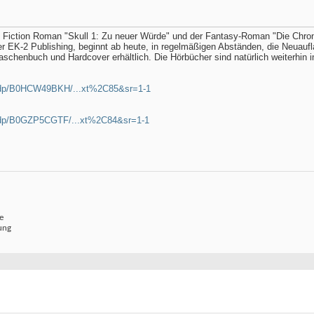
e Fiction Roman "Skull 1: Zu neuer Würde" und der Fantasy-Roman "Die Chroni
er EK-2 Publishing, beginnt ab heute, in regelmäßigen Abständen, die Neuauf
schenbuch und Hardcover erhältlich. Die Hörbücher sind natürlich weiterhin 
/dp/B0HCW49BKH/...xt%2C85&sr=1-1
/dp/B0GZP5CGTF/...xt%2C84&sr=1-1
e
ung