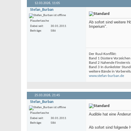
12.03.2026,
11:05
Stefan_Burban
Plaudertasche
Ab sofort sind weitere 
Imperium".
Dabei seit
30.01.2011
Beiträge
586
Der Ruul-Konflikt:
Band 1 Düstere Vorzeichen
Band 2 Nahende Finsternis
Band 3 In dunkelster Stund
weitere Bände in Vorbereit
www.stefan-burban.de
25.03.2026,
21:45
Stefan_Burban
Plaudertasche
Audible hat eine Änder
Dabei seit
30.01.2011
Beiträge
586
Ab sofort sind folgende