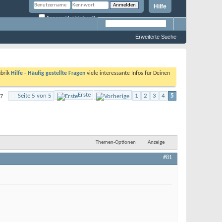
Hilfe
Angemeldet bleiben?
Erweiterte Suche
ubrik
Hilfe - Häufig gestellte Fragen
viele interessante Infos für Deinen
Erste
Seite 5 von 5
1
2
3
4
5
87
Themen-Optionen
Anzeige
#81