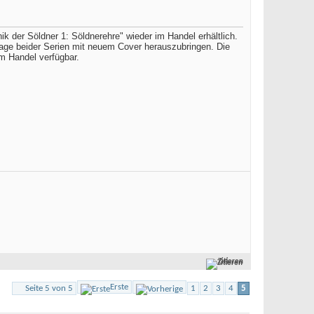
k der Söldner 1: Söldnerehre" wieder im Handel erhältlich.
lage beider Serien mit neuem Cover herauszubringen. Die
im Handel verfügbar.
Zitieren
Erste
Seite 5 von 5
1
2
3
4
5