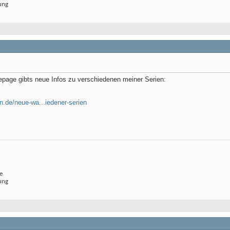
ung
page gibts neue Infos zu verschiedenen meiner Serien:
n.de/neue-wa...iedener-serien
e
ung