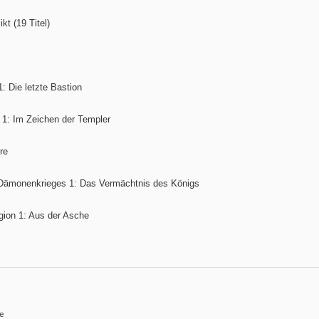
kt (19 Titel)
: Die letzte Bastion
 1: Im Zeichen der Templer
re
 Dämonenkrieges 1: Das Vermächtnis des Königs
gion 1: Aus der Asche
e