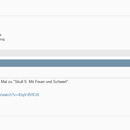
e
ung
Mal zu "Skull 5: Mit Feuer und Schwert":
m/watch?v=41qV-8VlCr0