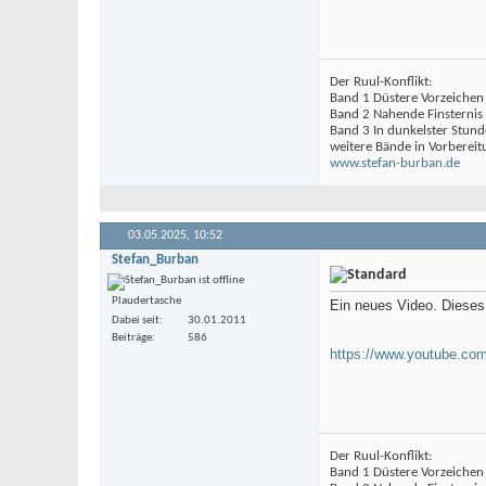
Der Ruul-Konflikt:
Band 1 Düstere Vorzeichen
Band 2 Nahende Finsternis
Band 3 In dunkelster Stund
weitere Bände in Vorbereit
www.stefan-burban.de
03.05.2025,
10:52
Stefan_Burban
Plaudertasche
Ein neues Video. Dieses 
Dabei seit
30.01.2011
Beiträge
586
https://www.youtube.co
Der Ruul-Konflikt:
Band 1 Düstere Vorzeichen