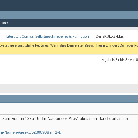
 Links
Literatur, Comics, Selbstgeschriebenes & Fanfiction
Der SKULL-Zyklus
bietet viele zusätzliche Features. Wenn dies Dein erster Besuch hier ist, findest Du in der R
Ergebnis 81 bis 87 von 
h zum Roman "Skull 6: Im Namen des Ares" überall im Handel erhältlich:
Im-Namen-Ares-...5238090&sr=1-1