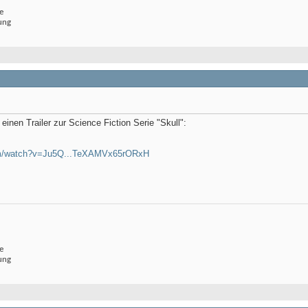
e
ung
 einen Trailer zur Science Fiction Serie "Skull":
om/watch?v=Ju5Q...TeXAMVx65rORxH
e
ung