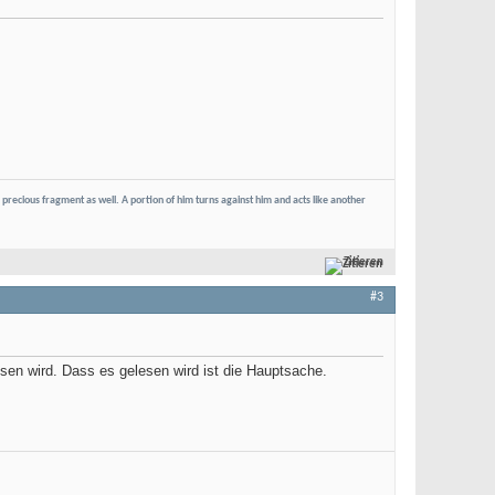
le precious fragment as well. A portion of him turns against him and acts like another
Zitieren
#3
esen wird. Dass es gelesen wird ist die Hauptsache.