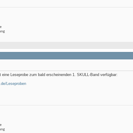
e
ung
t eine Leseprobe zum bald erscheinenden 1. SKULL-Band verfügbar:
n.de/Leseproben
e
ung