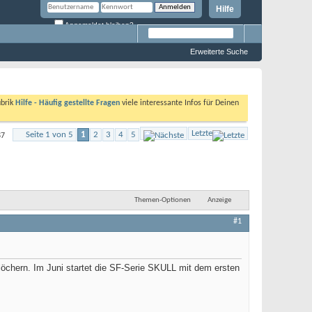
Hilfe
Angemeldet bleiben?
Erweiterte Suche
ubrik
Hilfe - Häufig gestellte Fragen
viele interessante Infos für Deinen
Letzte
Seite 1 von 5
1
2
3
4
5
87
Themen-Optionen
Anzeige
#1
tlöchern. Im Juni startet die SF-Serie SKULL mit dem ersten