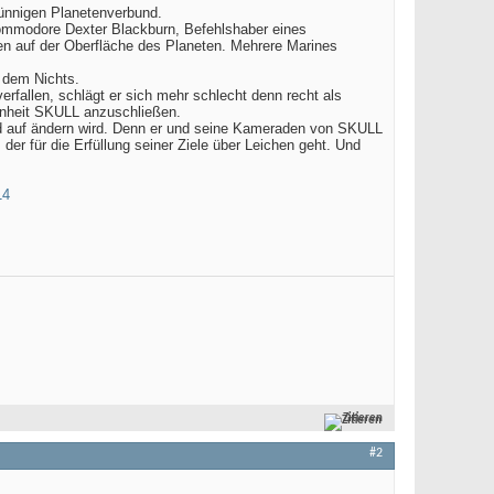
trünnigen Planetenverbund.
ommodore Dexter Blackburn, Befehlshaber eines
en auf der Oberfläche des Planeten. Mehrere Marines
r dem Nichts.
erfallen, schlägt er sich mehr schlecht denn recht als
einheit SKULL anzuschließen.
nd auf ändern wird. Denn er und seine Kameraden von SKULL
der für die Erfüllung seiner Ziele über Leichen geht. Und
Zitieren
#2