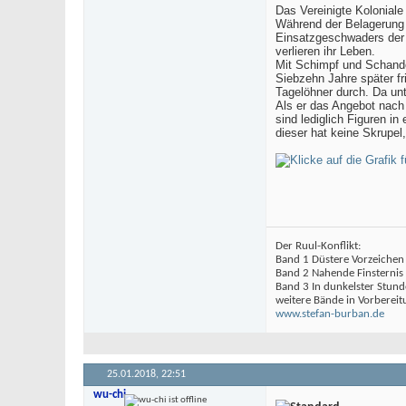
Das Vereinigte Koloniale
Während der Belagerung 
Einsatzgeschwaders der 
verlieren ihr Leben.
Mit Schimpf und Schande 
Siebzehn Jahre später fr
Tagelöhner durch. Da unt
Als er das Angebot nach
sind lediglich Figuren i
dieser hat keine Skrupe
Der Ruul-Konflikt:
Band 1 Düstere Vorzeichen
Band 2 Nahende Finsternis
Band 3 In dunkelster Stund
weitere Bände in Vorbereit
www.stefan-burban.de
25.01.2018,
22:51
wu-chi