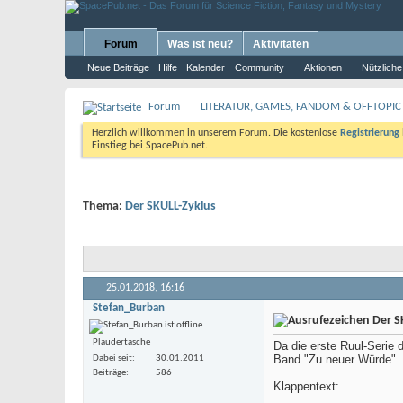
Forum
Was ist neu?
Aktivitäten
Neue Beiträge
Hilfe
Kalender
Community
Aktionen
Nützliche
Forum
LITERATUR, GAMES, FANDOM & OFFTOPIC
Herzlich willkommen in unserem Forum. Die kostenlose
Registrierung
Einstieg bei SpacePub.net.
Thema:
Der SKULL-Zyklus
25.01.2018,
16:16
Stefan_Burban
Der S
Plaudertasche
Da die erste Ruul-Serie 
Band "Zu neuer Würde".
Dabei seit
30.01.2011
Beiträge
586
Klappentext: