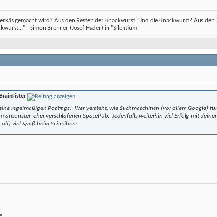
erkäs gemacht wird? Aus den Resten der Knackwurst. Und die Knackwurst? Aus den Re
wurst..." - Simon Brenner (Josef Hader) in "Silentium"
BrainFister
deine regelmäßigen Postings!
Wer versteht, wie Suchmaschinen (vor allem Google) fu
 im ansonsten eher verschlafenen SpacePub.
Jedenfalls weiterhin viel Erfolg mit dein
alt) viel Spaß beim Schreiben!
e