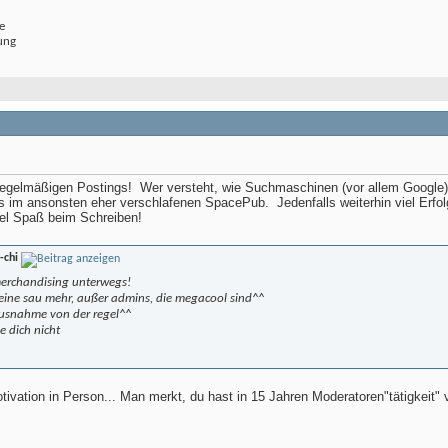
e
ung
 regelmäßigen Postings!
Wer versteht, wie Suchmaschinen (vor allem Google)
ns im ansonsten eher verschlafenen SpacePub.
Jedenfalls weiterhin viel Erf
iel Spaß beim Schreiben!
-chi
merchandising unterwegs!
seine sau mehr, außer admins, die megacool sind^^
 ausnahme von der regel^^
ke dich nicht
tivation in Person... Man merkt, du hast in 15 Jahren Moderatoren"tätigkeit" v