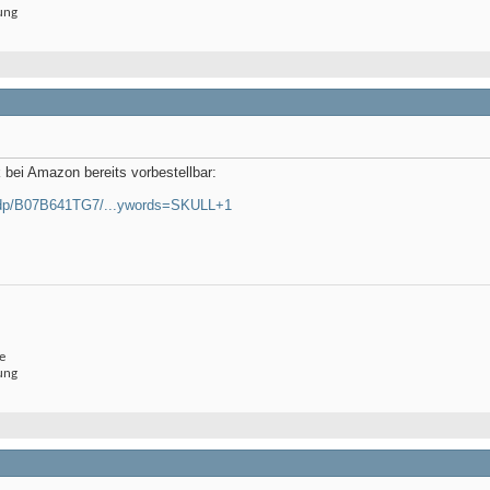
ung
bei Amazon bereits vorbestellbar:
/dp/B07B641TG7/...ywords=SKULL+1
e
ung