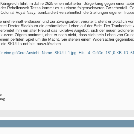
 Königreich führt im Jahre 2625 einen erbitterten Bürgerkrieg gegen einen ab
der Rebellenwelt Tessa kommt es zu einem folgenschweren Zwischenfall. C
Colonial Royal Navy, bombardiert versehentlich die Stellungen eigener Trupp
unehrenhaft entlassen und zur Zwangsarbeit verurteilt, steht er plötzlich vo
istet Dexter Blackburn ein erbärmliches Leben auf der Erde. Der Trunkenheit v
erbreitet ihm ein alter Freund das lukrative Angebot, sich der neuen Söldner
 kurzem Zögern annimmt, ahnt er noch nicht, dass sich sein Leben von Gru
n einem perfiden Spiel um die Macht. Sie stehen einem Widersacher gegenüber, 
l, die SKULLs notfalls auszulöschen …
e
ung