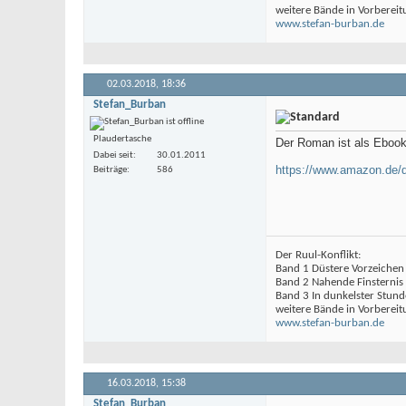
weitere Bände in Vorbereit
www.stefan-burban.de
02.03.2018,
18:36
Stefan_Burban
Plaudertasche
Der Roman ist als Ebook 
Dabei seit
30.01.2011
https://www.amazon.de
Beiträge
586
Der Ruul-Konflikt:
Band 1 Düstere Vorzeichen
Band 2 Nahende Finsternis
Band 3 In dunkelster Stund
weitere Bände in Vorbereit
www.stefan-burban.de
16.03.2018,
15:38
Stefan_Burban