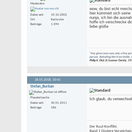
Moderator
wow, du bist echt merch
hier kümmert sich seine
Dabei seit
10.10.2002
nunja, ich bin die ausna
Ort
Karlsruhe
hoffe ich verschrecke di
Beiträge
1.094
liebe grüße
"Any given man sees only a tiny porti
person, defeating him from inside. 
Philip K. Dick (A Scanner Darkly, 19
26.01.2018,
10:41
Stefan_Burban
Plaudertasche
Ich glaub, du verwechsel
Dabei seit
30.01.2011
Beiträge
586
Der Ruul-Konflikt:
Band 1 Düstere Vorzeichen