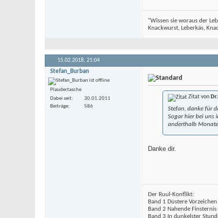
"Wissen sie woraus der Leb
Knackwurst, Leberkäs, Knack
15.02.2018,
21:04
Stefan_Burban
Plaudertasche
Zitat von
Dr.
Dabei seit
30.01.2011
Beiträge
586
Stefan, danke für 
Sogar hier bei uns
anderthalb Monate 
Danke dir.
Der Ruul-Konflikt:
Band 1 Düstere Vorzeichen
Band 2 Nahende Finsternis
Band 3 In dunkelster Stund