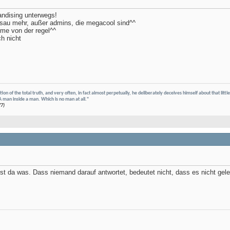
andising unterwegs!
 sau mehr, außer admins, die megacool sind^^
hme von der regel^^
ch nicht
on of the total truth, and very often, in fact almost perpetually, he deliberately deceives himself about that litt
A man inside a man. Which is no man at all."
77)
st da was. Dass niemand darauf antwortet, bedeutet nicht, dass es nicht gel