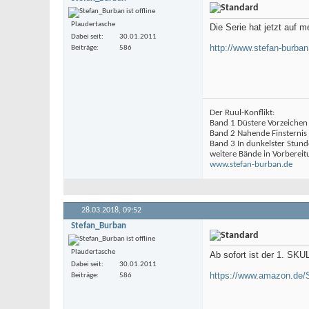
Plaudertasche
Die Serie hat jetzt auf
Dabei seit
30.01.2011
http://www.stefan-burba
Beiträge
586
Der Ruul-Konflikt:
Band 1 Düstere Vorzeichen
Band 2 Nahende Finsternis
Band 3 In dunkelster Stund
weitere Bände in Vorbereit
www.stefan-burban.de
28.03.2018,
09:52
Stefan_Burban
Plaudertasche
Ab sofort ist der 1. SKU
Dabei seit
30.01.2011
https://www.amazon.de
Beiträge
586