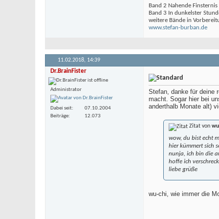
Band 2 Nahende Finsternis
Band 3 In dunkelster Stund
weitere Bände in Vorbereit
www.stefan-burban.de
11.02.2018,
14:39
Dr.BrainFister
Administrator
Stefan, danke für deine
macht. Sogar hier bei u
anderthalb Monate alt) v
Dabei seit
07.10.2004
Beiträge
12.073
Zitat von
wu
wow, du bist echt 
hier kümmert sich 
nunja, ich bin die
hoffe ich verschrec
liebe grüße
wu-chi, wie immer die Mo