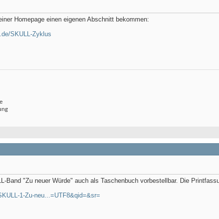
 meiner Homepage einen eigenen Abschnitt bekommen:
n.de/SKULL-Zyklus
e
ung
LL-Band "Zu neuer Würde" auch als Taschenbuch vorbestellbar. Die Printfassu
/SKULL-1-Zu-neu...=UTF8&qid=&sr=