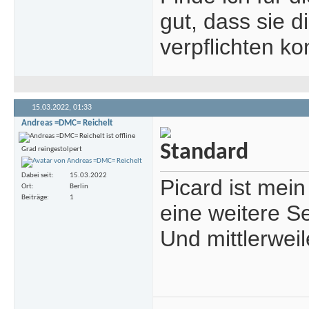
gut, dass sie 
verpflichten ko
15.03.2022,
01:33
Andreas =DMC= Reichelt
Grad reingestolpert
Dabei seit
15.03.2022
Picard ist mein
Ort
Berlin
Beiträge
1
eine weitere Se
Und mittlerwei