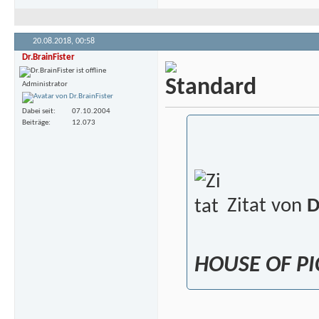
20.08.2018,
00:58
Dr.BrainFister
Administrator
Dabei seit
07.10.2004
Beiträge
12.073
Zitat von
D
HOUSE OF P