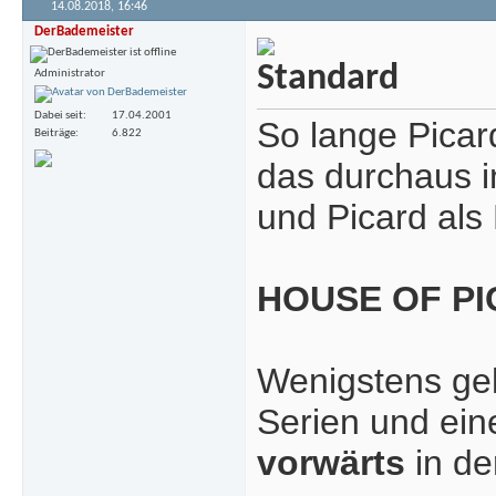
14.08.2018,
16:46
DerBademeister
Administrator
Dabei seit
17.04.2001
So lange Picar
Beiträge
6.822
das durchaus in
und Picard als
HOUSE OF P
Wenigstens geh
Serien und ein
vorwärts
in de