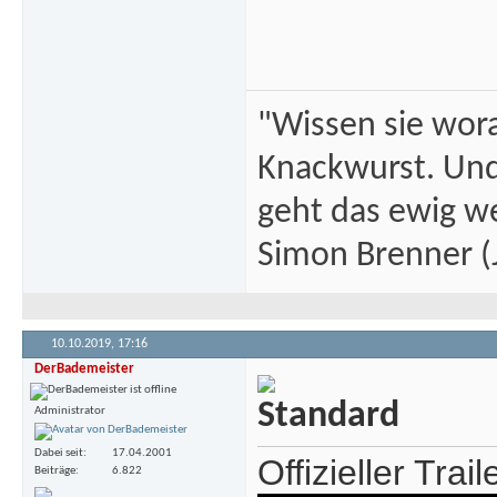
"Wissen sie wor
Knackwurst. Und
geht das ewig we
Simon Brenner (J
10.10.2019,
17:16
DerBademeister
Administrator
Dabei seit
17.04.2001
Offizieller Trail
Beiträge
6.822