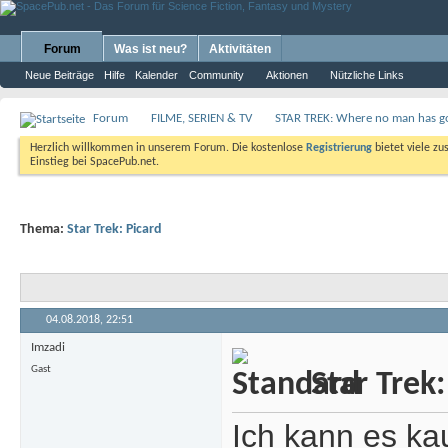
Forum
Was ist neu?
Aktivitäten
Neue Beiträge
Hilfe
Kalender
Community
Aktionen
Nützliche Links
Forum
FILME, SERIEN & TV
STAR TREK: Where no man has go
Herzlich willkommen in unserem Forum. Die kostenlose
Registrierung
bietet viele zu
Einstieg bei SpacePub.net.
Thema:
Star Trek: Picard
04.08.2018,
22:51
Imzadi
Gast
Star Trek:
Ich kann es ka