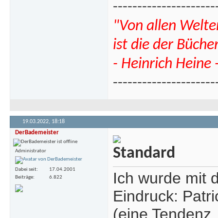
---------------------
"Von allen Welte
ist die der Büche
- Heinrich Heine 
---------------------
19.03.2022,
18:18
DerBademeister
Administrator
Dabei seit
17.04.2001
Ich wurde mit d
Beiträge
6.822
Eindruck: Patri
(eine Tendenz