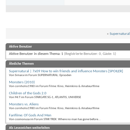
«
Supernatural 
Aktive Benutzer
Aktive Benutzer in diesem Thema: 1
(Registrierte Benutzer: 0, Gäste: 1)
Ähnliche Themen
Supernatural | 7x09 How to win friends and influence Monsters [SPOILER]
Von Simara im Forum SUPERNATURAL: Episoden
Monsters (2010)
Von cornholio1980 im Forum Filme: Kino, Heimkino & Amateurfilme
Children of the Gods 2.0
Von Mr.T im Forum STARGATE SG-1, ATLANTIS, UNIVERSE
Monsters vs. Aliens
Von cornholio1980 im Forum Filme: Kino, Heimkino & Amateurfilme
Fanfilme: Of Gods And Men
Von cosmonusa im Forum STAR TREK: Where no man has gone before...
Als Lesezeichen weiterleiten