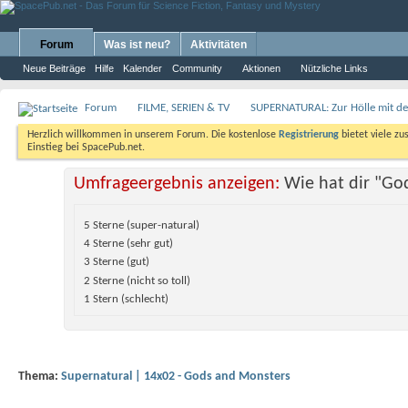
Forum
Was ist neu?
Aktivitäten
Neue Beiträge
Hilfe
Kalender
Community
Aktionen
Nützliche Links
Forum
FILME, SERIEN & TV
SUPERNATURAL: Zur Hölle mit d
Herzlich willkommen in unserem Forum. Die kostenlose
Registrierung
bietet viele zu
Einstieg bei SpacePub.net.
Umfrageergebnis anzeigen:
Wie hat dir "Go
5 Sterne (super-natural)
4 Sterne (sehr gut)
3 Sterne (gut)
2 Sterne (nicht so toll)
1 Stern (schlecht)
Thema:
Supernatural | 14x02 - Gods and Monsters