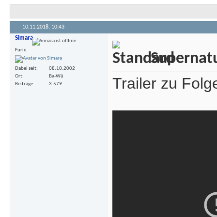
10.11.2018,
10:43
Simara
Furie
Supernatu
Dabei seit
08.10.2002
Ort
Ba-Wü
Trailer zu Folg
Beiträge
3.579