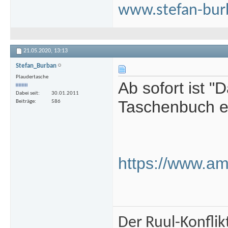
www.stefan-bur
21.05.2020,
13:13
Stefan_Burban
Plaudertasche
Ab sofort ist "
Dabei seit
30.01.2011
Taschenbuch er
Beiträge
586
https://www.a
Der Ruul-Konflik