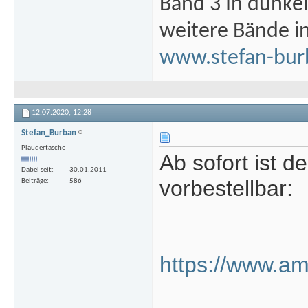
Band 3 In dunke
weitere Bände i
www.stefan-bur
12.07.2020,
12:28
Stefan_Burban
Plaudertasche
Ab sofort ist 
Dabei seit
30.01.2011
vorbestellbar:
Beiträge
586
https://www.a