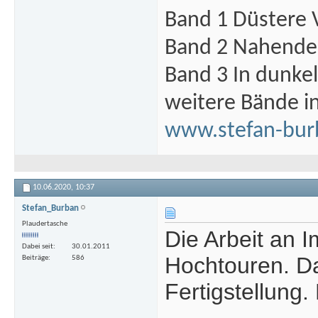
Band 1 Düstere 
Band 2 Nahende 
Band 3 In dunke
weitere Bände i
www.stefan-bur
10.06.2020,
10:37
Stefan_Burban
Plaudertasche
Die Arbeit an 
Dabei seit
30.01.2011
Hochtouren. Da
Beiträge
586
Fertigstellung