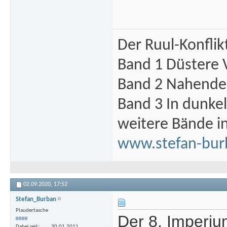
Der Ruul-Konflik
Band 1 Düstere 
Band 2 Nahende 
Band 3 In dunke
weitere Bände i
www.stefan-bur
02.09.2020,
17:52
Stefan_Burban
Plaudertasche
Der 8. Imperium
Dabei seit
30.01.2011