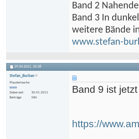
Band 2 Nahende 
Band 3 In dunke
weitere Bände i
www.stefan-bur
29.04.2021,
20:38
Stefan_Burban
Plaudertasche
Band 9 ist jetz
Dabei seit
30.01.2011
Beiträge
586
https://www.a