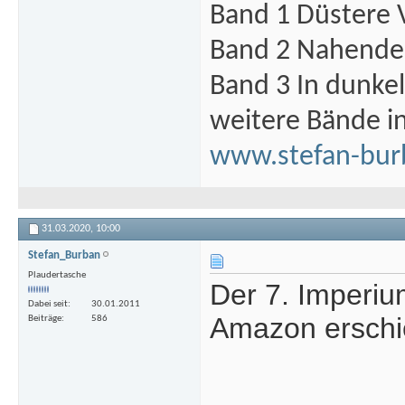
Band 1 Düstere 
Band 2 Nahende 
Band 3 In dunke
weitere Bände i
www.stefan-bur
31.03.2020,
10:00
Stefan_Burban
Plaudertasche
Der 7. Imperiu
Dabei seit
30.01.2011
Amazon erschi
Beiträge
586