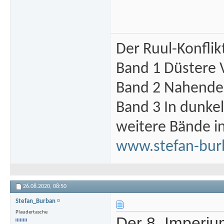
Der Ruul-Konflik
Band 1 Düstere 
Band 2 Nahende 
Band 3 In dunke
weitere Bände i
www.stefan-bur
26.08.2020,
08:50
Stefan_Burban
Plaudertasche
Der 8. Imperiu