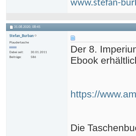
www.stefan-bur
31.08.2020,
08:45
Stefan_Burban
Plaudertasche
Der 8. Imperiu
Dabei seit
30.01.2011
Ebook erhältlic
Beiträge
586
https://www.a
Die Taschenbu