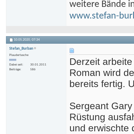
weitere Bände i
www.stefan-bur
10.05.2020,
07:34
Stefan_Burban
Plaudertasche
Derzeit arbeit
Dabei seit
30.01.2011
Roman wird den
Beiträge
586
bereits fertig.
Sergeant Gary 
Rüstung ausfah
und erwischte 