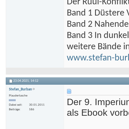
Der Ruul-Konflik
Band 1 Düstere 
Band 2 Nahende 
Band 3 In dunke
weitere Bände i
www.stefan-bur
23.04.2021,
14:12
Stefan_Burban
Plaudertasche
Der 9. Imperiu
Dabei seit
30.01.2011
als Ebook vorbe
Beiträge
586