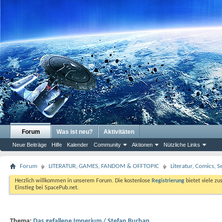
Forum
Was ist neu?
Aktivitäten
Neue Beiträge
Hilfe
Kalender
Community
Aktionen
Nützliche Links
Forum
LITERATUR, GAMES, FANDOM & OFFTOPIC
Literatur, Comics, 
Herzlich willkommen in unserem Forum. Die kostenlose
Registrierung
bietet viele zu
Einstieg bei SpacePub.net.
Thema:
Das gefallene Imperium / Stefan Burban