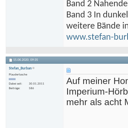
Band 2 Nahende 
Band 3 In dunke
weitere Bände i
www.stefan-bur
15.06.2020,
09:35
Stefan_Burban
Plaudertasche
Auf meiner Hom
Dabei seit
30.01.2011
Imperium-Hörbu
Beiträge
586
mehr als acht 