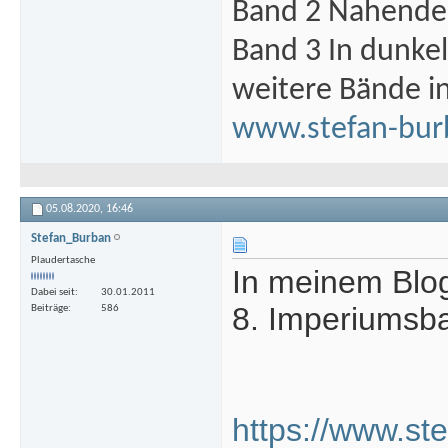
Band 2 Nahende 
Band 3 In dunke
weitere Bände i
www.stefan-bur
05.08.2020,
16:46
Stefan_Burban
Plaudertasche
In meinem Blog
Dabei seit
30.01.2011
8. Imperiumsba
Beiträge
586
https://www.st