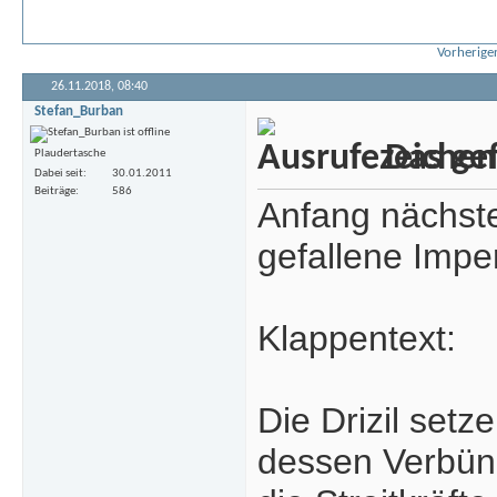
Vorheriger
26.11.2018,
08:40
Stefan_Burban
Das gef
Plaudertasche
Dabei seit
30.01.2011
Beiträge
586
Anfang nächste
gefallene Impe
Klappentext:
Die Drizil setz
dessen Verbün