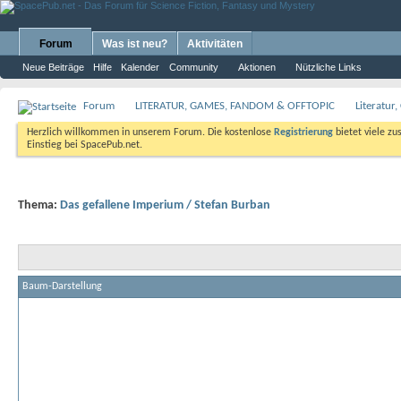
Forum
Was ist neu?
Aktivitäten
Neue Beiträge
Hilfe
Kalender
Community
Aktionen
Nützliche Links
Forum
LITERATUR, GAMES, FANDOM & OFFTOPIC
Literatur
Herzlich willkommen in unserem Forum. Die kostenlose
Registrierung
bietet viele zu
Einstieg bei SpacePub.net.
Thema:
Das gefallene Imperium / Stefan Burban
Baum-Darstellung