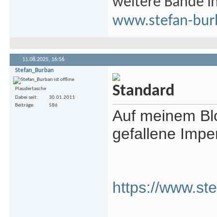
weitere Bände i
www.stefan-bur
11.08.2025,
16:56
Stefan_Burban
Plaudertasche
Dabei seit
30.01.2011
Beiträge
586
Auf meinem Blog
gefallene Impe
https://www.ste