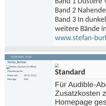
Band 1 Düstere 
Band 2 Nahende 
Band 3 In dunke
weitere Bände i
www.stefan-bur
03.04.2025,
11:25
Stefan_Burban
Plaudertasche
Dabei seit
30.01.2011
Beiträge
586
Für Audible-A
Zusatzkosten z
Homepage ges