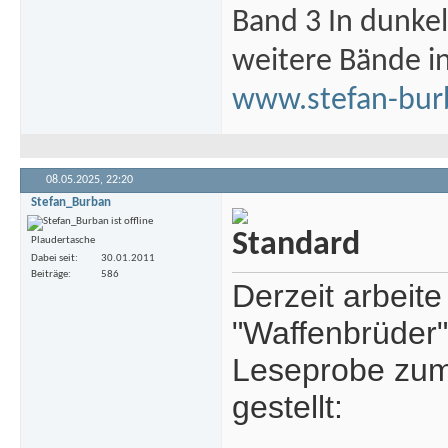
Band 3 In dunke
weitere Bände i
www.stefan-bur
08.05.2025,
22:20
Stefan_Burban
Plaudertasche
Dabei seit
30.01.2011
Beiträge
586
Derzeit arbeit
"Waffenbrüder"
Leseprobe zum 
gestellt: