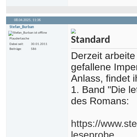
08.04.2025,
11:36
Stefan_Burban
Plaudertasche
Dabei seit
30.01.2011
Beiträge
586
Derzeit arbeite
gefallene Impe
Anlass, findet
1. Band "Die l
des Romans:
https://www.st
leseprobe