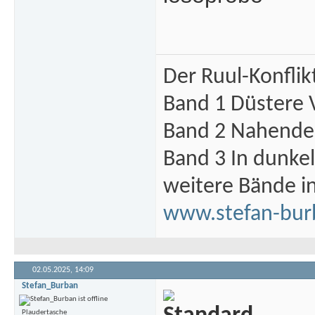
Der Ruul-Konflik
Band 1 Düstere 
Band 2 Nahende 
Band 3 In dunke
weitere Bände i
www.stefan-bur
02.05.2025,
14:09
Stefan_Burban
Plaudertasche