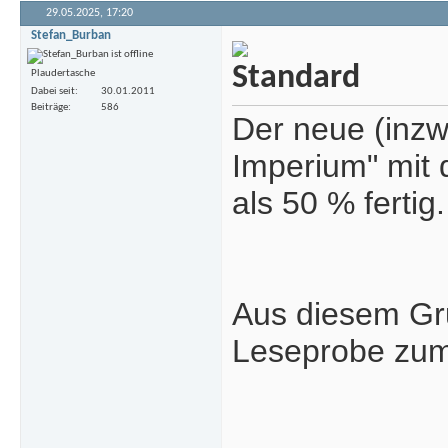
29.05.2025,
17:20
Stefan_Burban
Plaudertasche
Dabei seit
30.01.2011
Beiträge
586
Der neue (inzw
Imperium" mit 
als 50 % fertig.
Aus diesem Gr
Leseprobe zum 