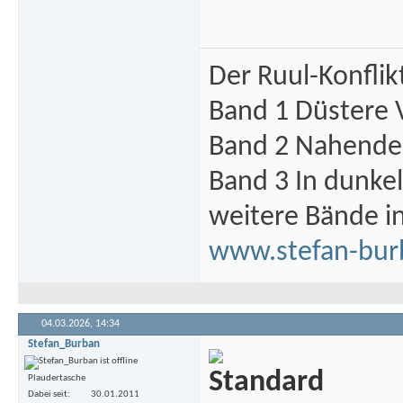
Der Ruul-Konflik
Band 1 Düstere 
Band 2 Nahende 
Band 3 In dunke
weitere Bände i
www.stefan-bur
04.03.2026,
14:34
Stefan_Burban
Plaudertasche
Dabei seit
30.01.2011