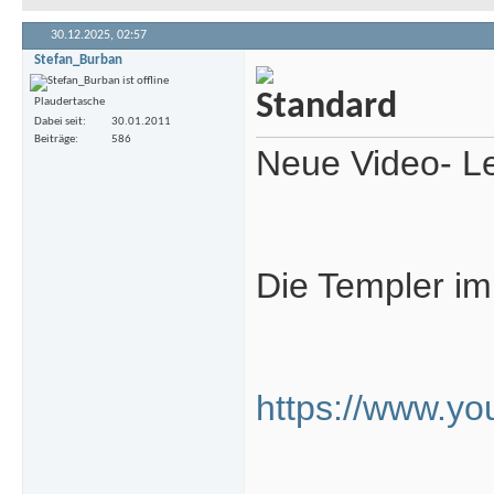
30.12.2025,
02:57
Stefan_Burban
Plaudertasche
Dabei seit
30.01.2011
Beiträge
586
Neue Video- L
Die Templer im
https://www.