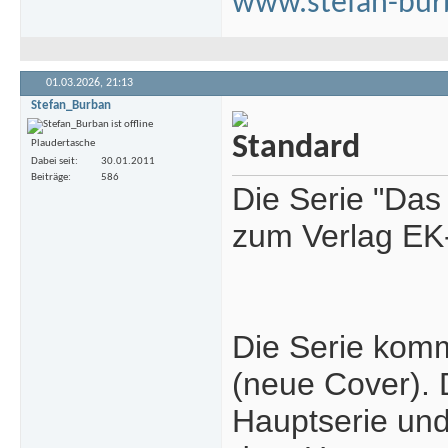
www.stefan-bur
01.03.2026,
21:13
Stefan_Burban
Plaudertasche
Dabei seit
30.01.2011
Beiträge
586
Die Serie "Das
zum Verlag EK-
Die Serie kom
(neue Cover). 
Hauptserie un