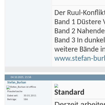
Der Ruul-Konflik
Band 1 Düstere 
Band 2 Nahende 
Band 3 In dunke
weitere Bände i
www.stefan-bur
04.10.2025,
21:56
Stefan_Burban
Plaudertasche
Dabei seit
30.01.2011
Beiträge
586
Derzeit arbeit