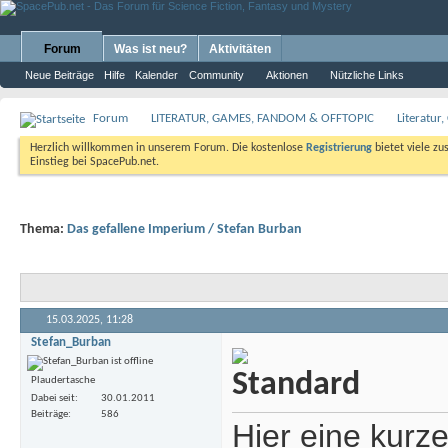
Forum
Was ist neu?
Aktivitäten
Neue Beiträge
Hilfe
Kalender
Community
Aktionen
Nützliche Links
Forum
LITERATUR, GAMES, FANDOM & OFFTOPIC
Literatur
Herzlich willkommen in unserem Forum. Die kostenlose
Registrierung
bietet viele zu
Einstieg bei SpacePub.net.
Thema:
Das gefallene Imperium / Stefan Burban
15.03.2025,
11:28
Stefan_Burban
Plaudertasche
Dabei seit
30.01.2011
Beiträge
586
Hier eine kurz