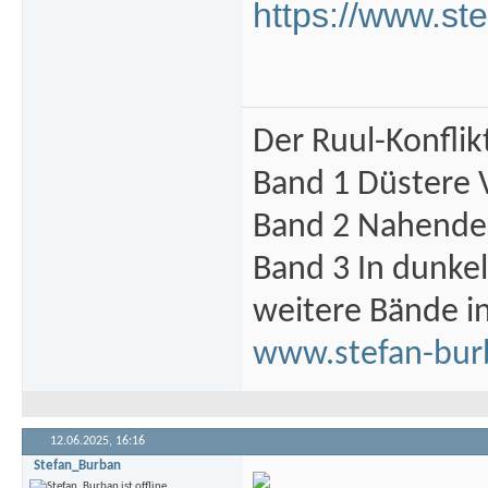
https://www.st
Der Ruul-Konflik
Band 1 Düstere 
Band 2 Nahende 
Band 3 In dunke
weitere Bände i
www.stefan-bur
12.06.2025,
16:16
Stefan_Burban