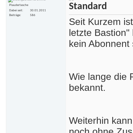
Plaudertasche
Dabei seit
30.01.2011
Beiträge
586
Seit Kurzem is
letzte Bastion"
kein Abonnent se
Wie lange die P
bekannt.
Weiterhin kan
noch ohne Zus