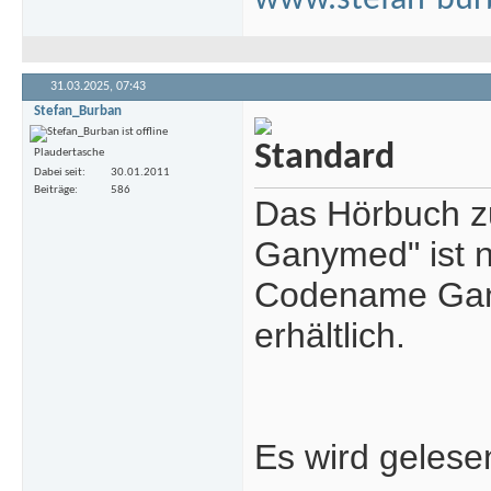
www.stefan-bur
31.03.2025,
07:43
Stefan_Burban
Plaudertasche
Dabei seit
30.01.2011
Beiträge
586
Das Hörbuch z
Ganymed" ist n
Codename Gany
erhältlich.
Es wird gelese