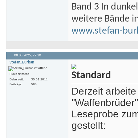
Band 3 In dunke
weitere Bände i
www.stefan-bur
08.05.2025,
22:20
Stefan_Burban
Plaudertasche
Dabei seit
30.01.2011
Beiträge
586
Derzeit arbeit
"Waffenbrüder"
Leseprobe zum 
gestellt: