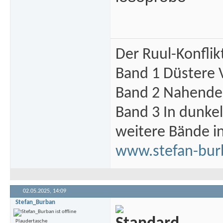
Der Ruul-Konflik
Band 1 Düstere 
Band 2 Nahende 
Band 3 In dunke
weitere Bände i
www.stefan-bur
02.05.2025,
14:09
Stefan_Burban
Plaudertasche