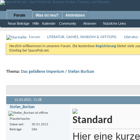
Forum
Was ist neu?
Aktivitäten
Neue Beiträge
Hilfe
Kalender
Community
Aktionen
Nützliche Links
Forum
LITERATUR, GAMES, FANDOM & OFFTOPIC
Literatur
Herzlich willkommen in unserem Forum. Die kostenlose
Registrierung
bietet viele zu
Einstieg bei SpacePub.net.
Thema:
Das gefallene Imperium / Stefan Burban
15.03.2025,
11:28
Stefan_Burban
Plaudertasche
Dabei seit
30.01.2011
Beiträge
586
Hier eine kurz