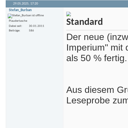
29.05.2025,
17:20
Stefan_Burban
Plaudertasche
Dabei seit
30.01.2011
Beiträge
586
Der neue (inzw
Imperium" mit 
als 50 % fertig.
Aus diesem Gr
Leseprobe zum 