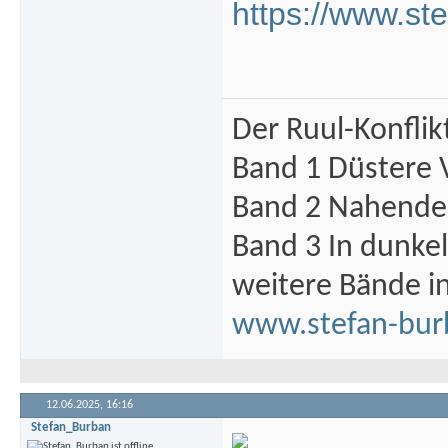
https://www.st
Der Ruul-Konflik
Band 1 Düstere 
Band 2 Nahende 
Band 3 In dunke
weitere Bände i
www.stefan-bur
12.06.2025,
16:16
Stefan_Burban