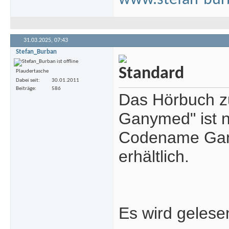
www.stefan-bur
31.03.2025,
07:43
Stefan_Burban
Plaudertasche
Dabei seit
30.01.2011
Beiträge
586
Das Hörbuch z
Ganymed" ist n
Codename Gany
erhältlich.
Es wird gelese