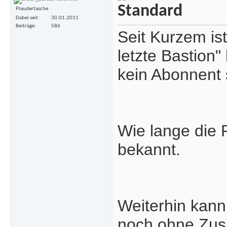
Plaudertasche
Dabei seit
30.01.2011
Beiträge
586
Seit Kurzem is
letzte Bastion"
kein Abonnent se
Wie lange die P
bekannt.
Weiterhin kan
noch ohne Zus