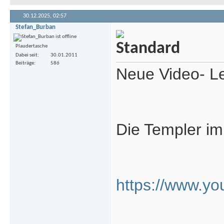
30.12.2025,
02:57
Stefan_Burban
Plaudertasche
Dabei seit
30.01.2011
Beiträge
586
Neue Video- L
Die Templer im
https://www.