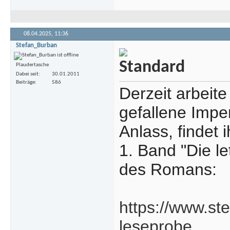
08.04.2025,
11:36
Stefan_Burban
Plaudertasche
Dabei seit
30.01.2011
Beiträge
586
Derzeit arbeite
gefallene Impe
Anlass, findet
1. Band "Die l
des Romans:
https://www.st
leseprobe