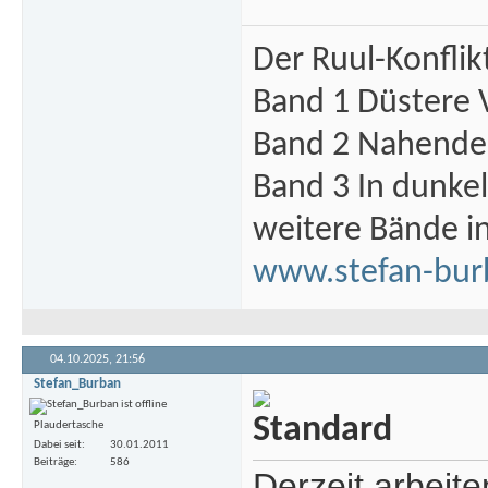
Der Ruul-Konflik
Band 1 Düstere 
Band 2 Nahende 
Band 3 In dunke
weitere Bände i
www.stefan-bur
04.10.2025,
21:56
Stefan_Burban
Plaudertasche
Dabei seit
30.01.2011
Beiträge
586
Derzeit arbeit