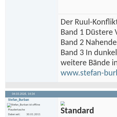
Der Ruul-Konflik
Band 1 Düstere 
Band 2 Nahende 
Band 3 In dunke
weitere Bände i
www.stefan-bur
04.03.2026,
14:34
Stefan_Burban
Plaudertasche
Dabei seit
30.01.2011