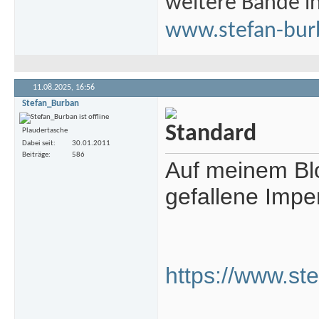
weitere Bände i
www.stefan-bur
11.08.2025,
16:56
Stefan_Burban
Plaudertasche
Dabei seit
30.01.2011
Beiträge
586
Auf meinem Blog
gefallene Impe
https://www.ste