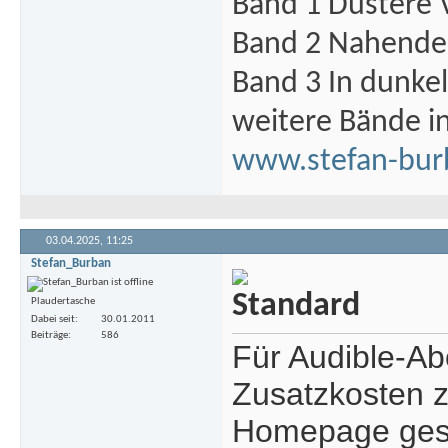
Band 1 Düstere 
Band 2 Nahende 
Band 3 In dunke
weitere Bände i
www.stefan-bur
03.04.2025,
11:25
Stefan_Burban
Plaudertasche
Dabei seit
30.01.2011
Beiträge
586
Für Audible-A
Zusatzkosten z
Homepage ges