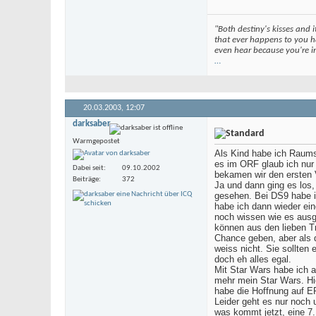
"Both destiny's kisses and i
that ever happens to you ha
even hear because you're in
…
20.03.2003,
12:07
darksaber
Warmgepostet
Als Kind habe ich Raumsc
es im ORF glaub ich nur 
Dabei seit
09.10.2002
bekamen wir den ersten
Beiträge
372
Ja und dann ging es los,
gesehen. Bei DS9 habe i
habe ich dann wieder ei
noch wissen wie es ausge
können aus den lieben Tr
Chance geben, aber als d
weiss nicht. Sie sollten
doch eh alles egal.
Mit Star Wars habe ich 
mehr mein Star Wars. Hie
habe die Hoffnung auf EP
Leider geht es nur noch 
was kommt jetzt, eine 7.