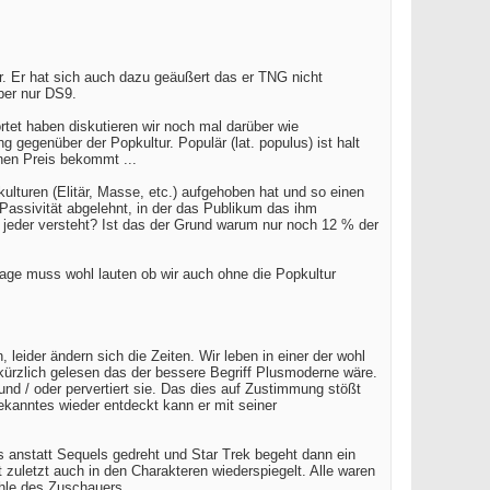
r. Er hat sich auch dazu geäußert das er TNG nicht
ber nur DS9.
rtet haben diskutieren wir noch mal darüber wie
 gegenüber der Popkultur. Populär (lat. populus) ist halt
inen Preis bekommt ...
kulturen (Elitär, Masse, etc.) aufgehoben hat und so einen
Passivität abgelehnt, in der das Publikum das ihm
a jeder versteht? Ist das der Grund warum nur noch 12 % der
Frage muss wohl lauten ob wir auch ohne die Popkultur
eider ändern sich die Zeiten. Wir leben in einer der wohl
kürzlich gelesen das der bessere Begriff Plusmoderne wäre.
und / oder pervertiert sie. Das dies auf Zustimmung stößt
ekanntes wieder entdeckt kann er mit seiner
 anstatt Sequels gedreht und Star Trek begeht dann ein
uletzt auch in den Charakteren wiederspiegelt. Alle waren
ohle des Zuschauers.