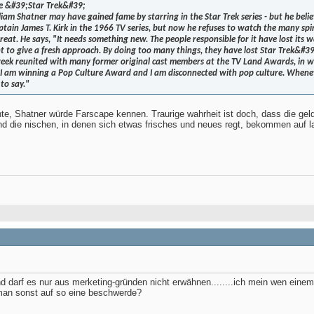
le &#39;Star Trek&#39;
iam Shatner may have gained fame by starring in the Star Trek series - but he belie
ptain James T. Kirk in the 1966 TV series, but now he refuses to watch the many spi
at. He says, "It needs something new. The people responsible for it have lost its w
t to give a fresh approach. By doing too many things, they have lost Star Trek&#3
eek reunited with many former original cast members at the TV Land Awards, in w
 am winning a Pop Culture Award and I am disconnected with pop culture. Whenev
to say."
e, Shatner würde Farscape kennen. Traurige wahrheit ist doch, dass die geldm
und die nischen, in denen sich etwas frisches und neues regt, bekommen auf l
und darf es nur aus merketing-gründen nicht erwähnen........ich mein wen einem
 man sonst auf so eine beschwerde?