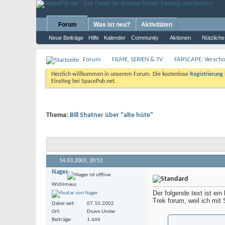
Forum
Was ist neu?
Aktivitäten
Neue Beiträge
Hilfe
Kalender
Community
Aktionen
Nützliche
Forum
FILME, SERIEN & TV
FARSCAPE: Verschol
Herzlich willkommen in unserem Forum. Die kostenlose
Registrierung
Einstieg bei SpacePub.net.
Thema:
Bill Shatner über "alte hüte"
14.03.2003,
20:51
Nager
Wühlmaus
Der folgende text ist ei
Trek forum, weil ich mit
Dabei seit
07.10.2002
Ort
Down Under
Beiträge
1.666