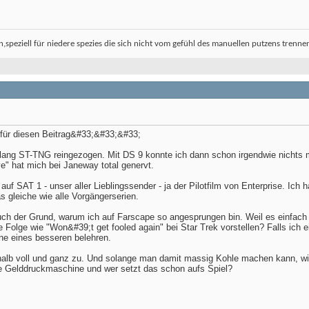
en,speziell für niedere spezies die sich nicht vom gefühl des manuellen putzens tren
 für diesen Beitrag&#33;&#33;&#33;
relang ST-TNG reingezogen. Mit DS 9 konnte ich dann schon irgendwie nichts
ve" hat mich bei Janeway total genervt.
f SAT 1 - unser aller Lieblingssender - ja der Pilotfilm von Enterprise. Ich
 gleiche wie alle Vorgängerserien.
uch der Grund, warum ich auf Farscape so angesprungen bin. Weil es einfach 
 Folge wie "Won&#39;t get fooled again" bei Star Trek vorstellen? Falls ich e
ne eines besseren belehren.
alb voll und ganz zu. Und solange man damit massig Kohle machen kann, wird 
ine Gelddruckmaschine und wer setzt das schon aufs Spiel?