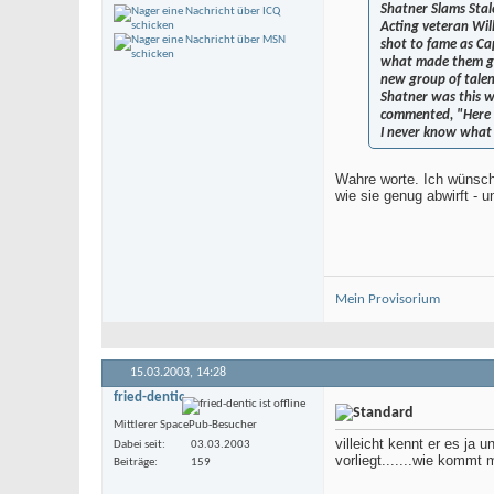
Shatner Slams Sta
Acting veteran Will
shot to fame as Ca
what made them gre
new group of talen
Shatner was this w
commented, "Here I
I never know what 
Wahre worte. Ich wünscht
wie sie genug abwirft - 
Mein Provisorium
15.03.2003,
14:28
fried-dentic
Mittlerer SpacePub-Besucher
villeicht kennt er es ja 
Dabei seit
03.03.2003
vorliegt.......wie kommt
Beiträge
159