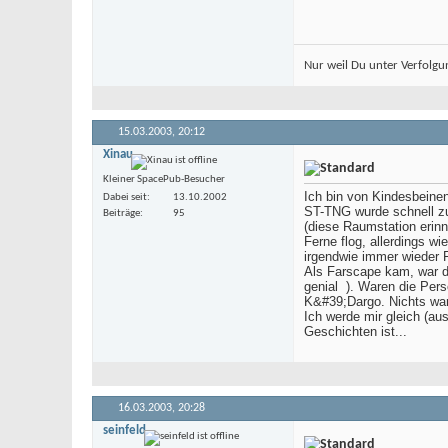
Nur weil Du unter Verfolgu
15.03.2003,
20:12
Xinau
Kleiner SpacePub-Besucher
Ich bin von Kindesbeinen
Dabei seit
13.10.2002
ST-TNG wurde schnell zu 
Beiträge
95
(diese Raumstation erin
Ferne flog, allerdings w
irgendwie immer wieder F
Als Farscape kam, war d
genial
). Waren die Pers
K&#39;Dargo. Nichts war
Ich werde mir gleich (au
Geschichten ist...
16.03.2003,
20:28
seinfeld