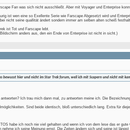
rscape Fan was sich nicht ausschließt. Aber mit Voyager und Enterprise konn
urig ist wen eine so Exellente Serie wie Farscape Abgesetzt wird und Enterp
abei nicht seine quallität ändert sondern immer am selben alten scheiß festha
rek ist Tot und Farscape lebt.
Bildschirm anders aus, den ein Ende von Enterprise ist nicht in sicht.)
as bewusst hier und nicht im Star Trek forum, weil ich mit Scapern und nicht mit ka
antworten? Ich trau mich dann mal, zu antworten meine ich. Die Bezeichnung
öglichkeiten. Sind beide identisch, bloß unterschiedlich lang. Extra für dieje
TOS habe ich noch nie viel gehalten und wenn ich von dem lese das er gute Gesc
nehme ich seine Meinung ernst. Die Zeiten ändern sich und seine ist längst 