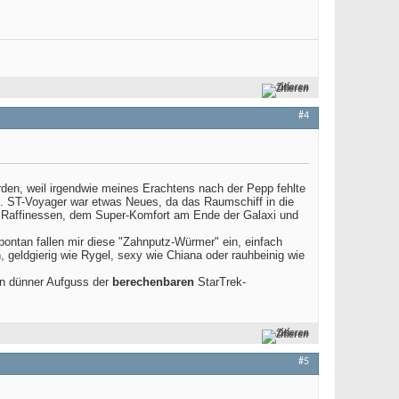
Zitieren
#4
rden, weil irgendwie meines Erachtens nach der Pepp fehlte
). ST-Voyager war etwas Neues, da das Raumschiff in die
len Raffinessen, dem Super-Komfort am Ende der Galaxi und
ntan fallen mir diese "Zahnputz-Würmer" ein, einfach
, geldgierig wie Rygel, sexy wie Chiana oder rauhbeinig wie
ein dünner Aufguss der
berechenbaren
StarTrek-
Zitieren
#5