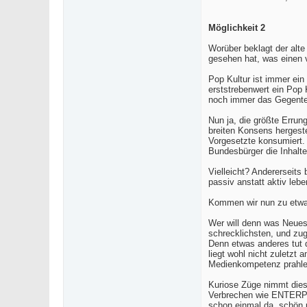
Möglichkeit 2
Worüber beklagt der alte
gesehen hat, was einen 
Pop Kultur ist immer ein
erststrebenwert ein Pop 
noch immer das Gegenteil
Nun ja, die größte Errun
breiten Konsens hergeste
Vorgesetzte konsumiert. 
Bundesbürger die Inhalt
Vielleicht? Andererseits
passiv anstatt aktiv lebe
Kommen wir nun zu etwas
Wer will denn was Neues,
schrecklichsten, und zug
Denn etwas anderes tut d
liegt wohl nicht zuletzt
Medienkompetenz prahle
Kuriose Züge nimmt dies
Verbrechen wie ENTERPRI
schon einmal da, schön 