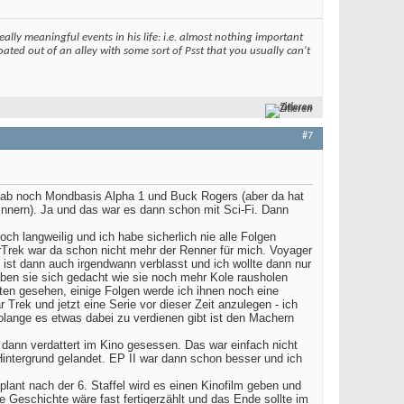
eally meaningful events in his life: i.e. almost nothing important
ted out of an alley with some sort of Psst that you usually can't
Zitieren
#7
s gab noch Mondbasis Alpha 1 und Buck Rogers (aber da hat
rinnern). Ja und das war es dann schon mit Sci-Fi. Dann
ch langweilig und ich habe sicherlich nie alle Folgen
rTrek war da schon nicht mehr der Renner für mich. Voyager
ist dann auch irgendwann verblasst und ich wollte dann nur
aben sie sich gedacht wie sie noch mehr Kole rausholen
oten gesehen, einige Folgen werde ich ihnen noch eine
rek und jetzt eine Serie vor dieser Zeit anzulegen - ich
olange es etwas dabei zu verdienen gibt ist den Machern
dann verdattert im Kino gesessen. Das war einfach nicht
Hintergrund gelandet. EP II war dann schon besser und ich
lant nach der 6. Staffel wird es einen Kinofilm geben und
 Geschichte wäre fast fertigerzählt und das Ende sollte im