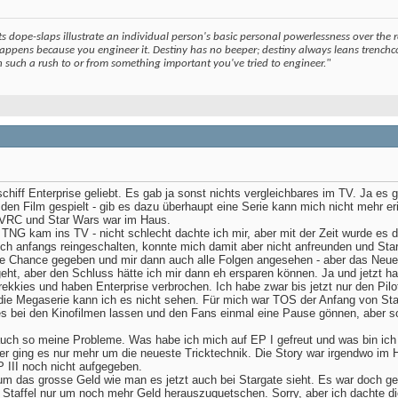
ts dope-slaps illustrate an individual person's basic personal powerlessness over the r
ppens because you engineer it. Destiny has no beeper; destiny always leans trenchcoa
 such a rush to or from something important you've tried to engineer."
hiff Enterprise geliebt. Es gab ja sonst nichts vergleichbares im TV. Ja e
den Film gespielt - gib es dazu überhaupt eine Serie kann mich nicht mehr e
 VRC und Star Wars war im Haus.
 TNG kam ins TV - nicht schlecht dachte ich mir, aber mit der Zeit wurde es do
ch anfangs reingeschalten, konnte mich damit aber nicht anfreunden und Sta
ne Chance gegeben und mir dann auch alle Folgen angesehen - aber das Neue 
ht, aber den Schluss hätte ich mir dann eh ersparen können. Ja und jetzt h
ekkies und haben Enterprise verbrochen. Ich habe zwar bis jetzt nur den Pil
ie Megaserie kann ich es nicht sehen. Für mich war TOS der Anfang von Star T
 es bei den Kinofilmen lassen und den Fans einmal eine Pause gönnen, aber s
auch so meine Probleme. Was habe ich mich auf EP I gefreut und was bin ich 
r ging es nur mehr um die neueste Tricktechnik. Die Story war irgendwo im 
 III noch nicht aufgegeben.
um das grosse Geld wie man es jetzt auch bei Stargate sieht. Es war doch gep
 Staffel nur um noch mehr Geld herauszuquetschen. Sorry, aber ich dachte die