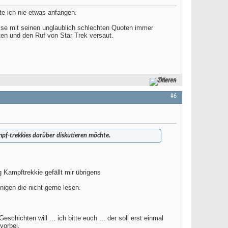
te ich nie etwas anfangen.
rise mit seinen unglaublich schlechten Quoten immer
lten und den Ruf von Star Trek versaut.
Zitieren
#6
mpf-trekkies darüber diskutieren möchte.
 Kampftrekkie gefällt mir übrigens
nigen die nicht gerne lesen.
hichten will ... ich bitte euch ... der soll erst einmal
vorbei.