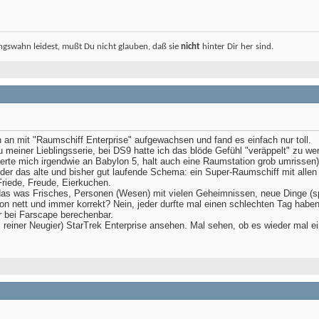
ngswahn leidest, mußt Du nicht glauben, daß sie
nicht
hinter Dir her sind.
 an mit "Raumschiff Enterprise" aufgewachsen und fand es einfach nur toll.
meiner Lieblingsserie, bei DS9 hatte ich das blöde Gefühl "veräppelt" zu we
nerte mich irgendwie an Babylon 5, halt auch eine Raumstation grob umrissen
ieder das alte und bisher gut laufende Schema: ein Super-Raumschiff mit al
riede, Freude, Eierkuchen.
as was Frisches, Personen (Wesen) mit vielen Geheimnissen, neue Dinge (spo
on nett und immer korrekt? Nein, jeder durfte mal einen schlechten Tag haben
 bei Farscape berechenbar.
s reiner Neugier) StarTrek Enterprise ansehen. Mal sehen, ob es wieder mal 