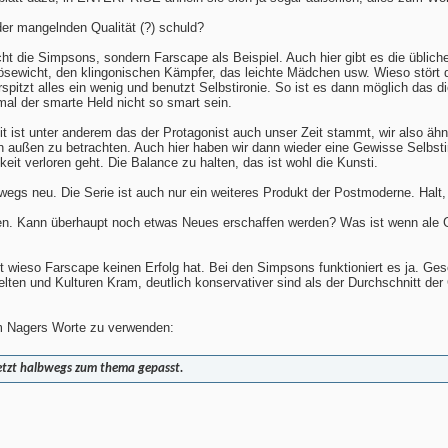
er mangelnden Qualität (?) schuld?
ht die Simpsons, sondern Farscape als Beispiel. Auch hier gibt es die üblich
ewicht, den klingonischen Kämpfer, das leichte Mädchen usw. Wieso stört d
pitzt alles ein wenig und benutzt Selbstironie. So ist es dann möglich das d
mal der smarte Held nicht so smart sein.
t ist unter anderem das der Protagonist auch unser Zeit stammt, wir also äh
n außen zu betrachten. Auch hier haben wir dann wieder eine Gewisse Selbsti
keit verloren geht. Die Balance zu halten, das ist wohl die Kunsti.
wegs neu. Die Serie ist auch nur ein weiteres Produkt der Postmoderne. Halt
ffen. Kann überhaupt noch etwas Neues erschaffen werden? Was ist wenn ale G
cht wieso Farscape keinen Erfolg hat. Bei den Simpsons funktioniert es ja. 
Welten und Kulturen Kram, deutlich konservativer sind als der Durchschnitt der
um Nagers Worte zu verwenden:
 jetzt halbwegs zum thema gepasst.