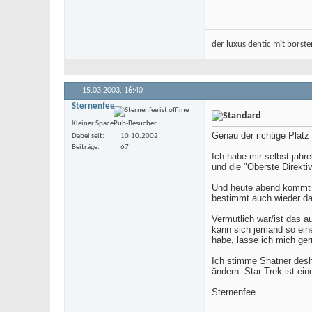
der luxus dentic mit borst
15.03.2003,
16:40
Sternenfee
Kleiner SpacePub-Besucher
Genau der richtige Platz
Dabei seit
10.10.2002
Beiträge
67
Ich habe mir selbst jah
und die "Oberste Direkti
Und heute abend kommt au
bestimmt auch wieder das
Vermutlich war/ist das a
kann sich jemand so eine
habe, lasse ich mich ger
Ich stimme Shatner desh
ändern. Star Trek ist e
Sternenfee