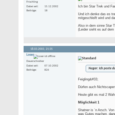
Frischling
Ich bin Star Trek und Fa
Dabei seit
15.12.2002
Beiträge
18
Und ich denke das es tra
mitgeschleift wird und d
Also in dem sinne Star T
(Leider sieht es auf dem 
18.03.2003,
21:35
Loser
Dauerschreiber
Dabei seit
07.10.2002
Nager:
Ich poste d
Beiträge
826
Feigling&#33;
Dürfen auch Nichtscaper 
Heute gibt es mal 2 Wahlm
Möglichkeit 1
Shatner is ´n Arsch. Von 
was Gutes machen, dann 