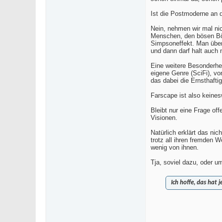
Ist die Postmoderne an d
Nein, nehmen wir mal nic
Menschen, den bösen Bös
Simpsoneffekt. Man übers
und dann darf halt auch 
Eine weitere Besonderhei
eigene Genre (SciFi), vo
das dabei die Ernsthaftig
Farscape ist also keines
Bleibt nur eine Frage o
Visionen.
Natürlich erklärt das ni
trotz all ihren fremden 
wenig von ihnen.
Tja, soviel dazu, oder 
Ich hoffe, das hat