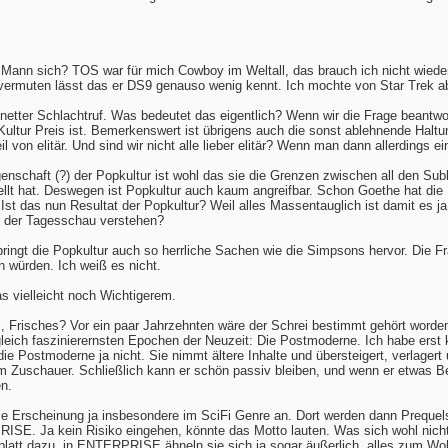
 Mann sich? TOS war für mich Cowboy im Weltall, das brauch ich nicht wiede
vermuten lässt das er DS9 genauso wenig kennt. Ich mochte von Star Trek a
 netter Schlachtruf. Was bedeutet das eigentlich? Wenn wir die Frage beantwo
Kultur Preis ist. Bemerkenswert ist übrigens auch die sonst ablehnende Haltung
 von elitär. Und sind wir nicht alle lieber elitär? Wenn man dann allerdings e
genschaft (?) der Popkultur ist wohl das sie die Grenzen zwischen all den Sub
llt hat. Deswegen ist Popkultur auch kaum angreifbar. Schon Goethe hat die 
Ist das nun Resultat der Popkultur? Weil alles Massentauglich ist damit es j
e der Tagesschau verstehen?
 bringt die Popkultur auch so herrliche Sachen wie die Simpsons hervor. Die 
n würden. Ich weiß es nicht.
 vielleicht noch Wichtigerem.
 Frisches? Vor ein paar Jahrzehnten wäre der Schrei bestimmt gehört worden, l
leich faszinierernsten Epochen der Neuzeit: Die Postmoderne. Ich habe erst 
ie Postmoderne ja nicht. Sie nimmt ältere Inhalte und übersteigert, verlagert 
 am Zuschauer. Schließlich kann er schön passiv bleiben, und wenn er etwas B
n.
e Erscheinung ja insbesondere im SciFi Genre an. Dort werden dann Prequels
SE. Ja kein Risiko eingehen, könnte das Motto lauten. Was sich wohl nicht z
platt dazu, in ENTERPRISE ähneln sie sich ja sogar äußerlich, alles zum W