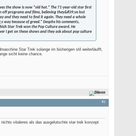
ves the show is now "old hat." The 71-year-old star first
n-off programs and films, believing they&#39;ve lost
ay and they need to find it again. They need a whole
9;s way because of greed." Despite his comments,
hich Star Trek won the Pop Culture award. He
er I get on these shows and they ask about pop culture
aschine Star Trek solange im bisherigen stil weiterläufft,
ange sicht keine chance.
Zitieren
#2
 nichts vitaleres als das ausgelutschte star trek konzept