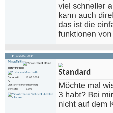
viel schneller
kann auch dire
das ist die ei
funktionen von
14.10.2002,
00:14
MinasTirith
Tastaturquäler
Dabei seit
12.05.2001
Ort
Möchte mal wi
Lichtenstein/Württemberg
Beiträge
1.501
3 habt? Bei mir
nicht auf dem K