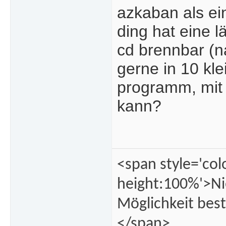
azkaban als ei
ding hat eine l
cd brennbar (na
gerne in 10 kle
programm, mit 
kann?
<span style='col
height:100%'>Ni
Möglichkeit best
</span>