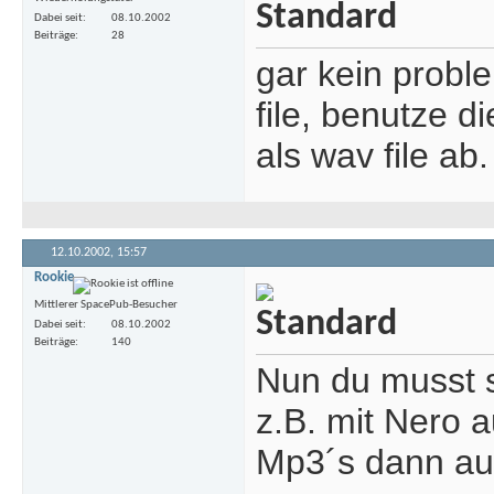
Dabei seit
08.10.2002
Beiträge
28
gar kein proble
file, benutze d
als wav file ab
12.10.2002,
15:57
Rookie
Mittlerer SpacePub-Besucher
Dabei seit
08.10.2002
Beiträge
140
Nun du musst s
z.B. mit Nero 
Mp3´s dann aut