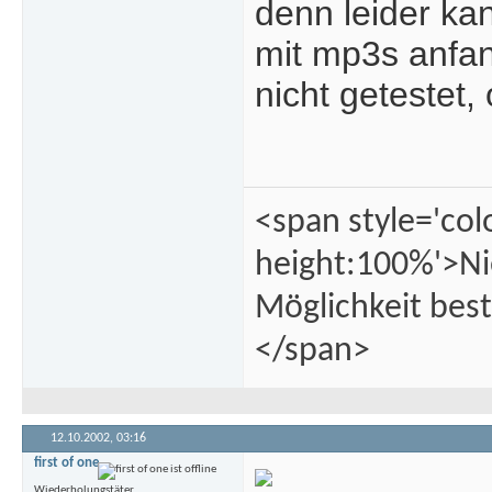
denn leider ka
mit mp3s anfan
nicht getestet,
<span style='col
height:100%'>Ni
Möglichkeit best
</span>
12.10.2002,
03:16
first of one
Wiederholungstäter