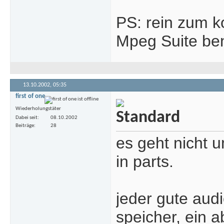
PS: rein zum 
Mpeg Suite be
13.10.2002,
05:35
first of one
Wiederholungstäter
Dabei seit
08.10.2002
Beiträge
28
es geht nicht 
in parts.
jeder gute aud
speicher, ein 