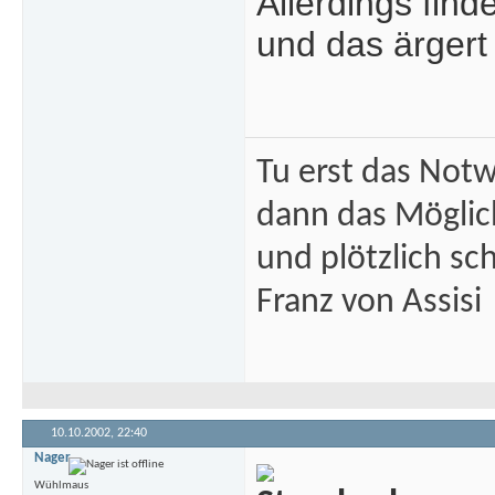
Allerdings find
und das ärgert
Tu erst das Not
dann das Mögli
und plötzlich sc
Franz von Assisi
10.10.2002,
22:40
Nager
Wühlmaus