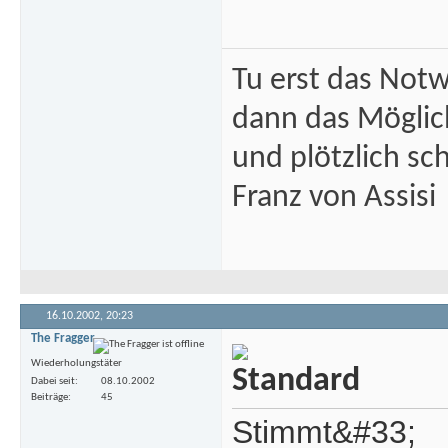
Tu erst das Not
dann das Mögli
und plötzlich sc
Franz von Assisi
16.10.2002,
20:23
The Fragger
Wiederholungstäter
Dabei seit
08.10.2002
Beiträge
45
Stimmt&#33;