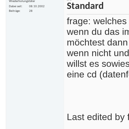
Wiederholungstäter
Dabei seit
08.10.2002
Beiträge
28
frage: welches
wenn du das im
möchtest dan
wenn nicht und
willst es sowi
eine cd (daten
Last edited by 