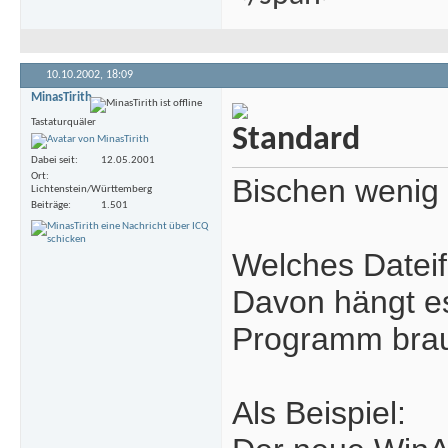
10.10.2002,
18:09
MinasTirith
Tastaturquäler
Dabei seit
12.05.2001
Ort
Bischen wenig 
Lichtenstein/Württemberg
Beiträge
1.501
Welches Dateif
Davon hängt es
Programm brau
Als Beispiel: