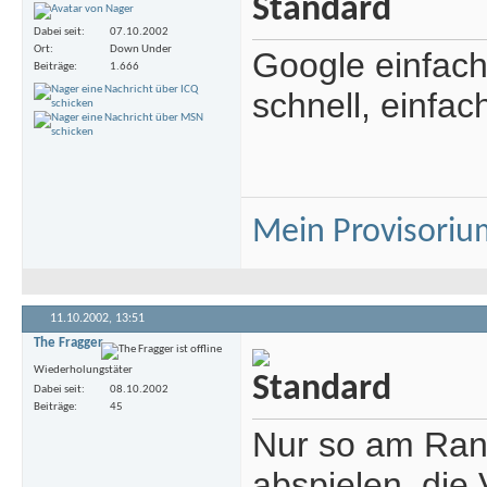
Dabei seit
07.10.2002
Ort
Down Under
Google einfach
Beiträge
1.666
schnell, einfac
Mein Provisoriu
11.10.2002,
13:51
The Fragger
Wiederholungstäter
Dabei seit
08.10.2002
Beiträge
45
Nur so am Rand
abspielen, die 