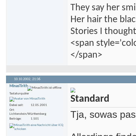
They say her smil
Her hair the blac
Stories I thought
<span style='col
</span>
10.10.2002,
21:36
MinasTirith
Tastaturquäler
Dabei seit
12.05.2001
Ort
Tja, sowas pas
Lichtenstein/Württemberg
Beiträge
1.501