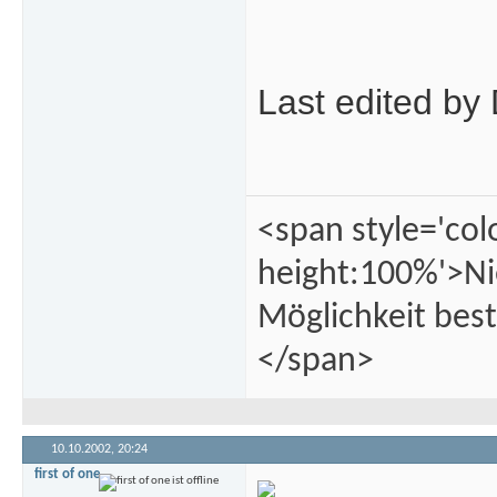
Last edited by
<span style='col
height:100%'>Ni
Möglichkeit best
</span>
10.10.2002,
20:24
first of one