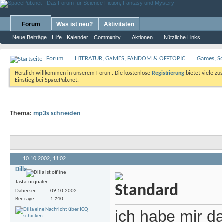
Forum
Was ist neu?
Aktivitäten
Neue Beiträge
Hilfe
Kalender
Community
Aktionen
Nützliche Links
Forum
LITERATUR, GAMES, FANDOM & OFFTOPIC
Games, S
Herzlich willkommen in unserem Forum. Die kostenlose
Registrierung
bietet viele zu
Einstieg bei SpacePub.net.
Thema:
mp3s schneiden
10.10.2002,
18:02
Dilla
Tastaturquäler
Dabei seit
09.10.2002
Beiträge
1.240
ich habe mir da