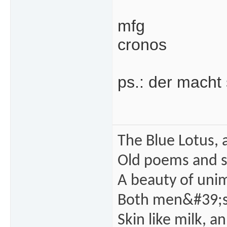
mfg
cronos
ps.: der macht 
The Blue Lotus, 
Old poems and s
A beauty of unim
Both men&#39;s
Skin like milk, a