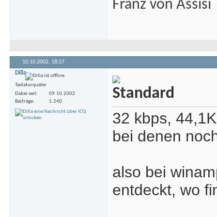
Franz von Assisi
10.10.2002,
18:27
Dilla
Tastaturquäler
Dabei seit
09.10.2002
Beiträge
1.240
32 kbps, 44,1KH
bei denen noch
also bei winam
entdeckt, wo f