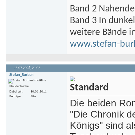
Band 2 Nahende 
Band 3 In dunke
weitere Bände i
www.stefan-bur
15.07.2026,
21:02
Stefan_Burban
Plaudertasche
Dabei seit
30.01.2011
Beiträge
586
Die beiden Rom
"Die Chronik 
Königs" sind a