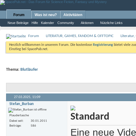
Forum
Was ist neu?
Aktivitäten
Neue Beiträge
Hilfe
Kalender
Community
Aktionen
Nützliche Links
Forum
LITERATUR, GAMES, FANDOM & OFFTOPIC
Literatur
Herzlich willkommen in unserem Forum. Die kostenlose
Registrierung
bietet viele zu
Einstieg bei SpacePub.net.
Thema:
Blutläufer
27.03.2025,
11:09
Stefan_Burban
Plaudertasche
Dabei seit
30.01.2011
Beiträge
586
Eine neue Vide