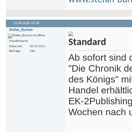
www.stefan-bur
03.06.2026,
05:36
Stefan_Burban
Plaudertasche
Dabei seit
30.01.2011
Beiträge
586
Ab sofort sind
"Die Chronik 
des Königs" mi
Handel erhältl
EK-2Publishing
Wochen nach un