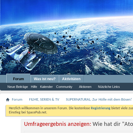
Forum
Was ist neu?
Aktivitäten
Neue Beiträge
Hilfe
Kalender
Community
Aktionen
Nützliche Links
Forum
FILME, SERIEN & TV
SUPERNATURAL: Zur Hölle mit dem Bösen!
Herzlich willkommen in unserem Forum. Die kostenlose
Registrierung
bietet viele zu
Einstieg bei SpacePub.net.
Umfrageergebnis anzeigen:
Wie hat dir "At