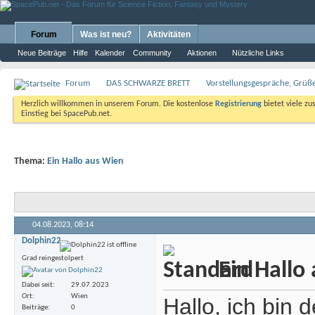
Forum
Was ist neu?
Aktivitäten
Neue Beiträge
Hilfe
Kalender
Community
Aktionen
Nützliche Links
Forum
DAS SCHWARZE BRETT
Vorstellungsgespräche, Grü
Herzlich willkommen in unserem Forum. Die kostenlose
Registrierung
bietet viele zu
Einstieg bei SpacePub.net.
Thema:
Ein Hallo aus Wien
04.08.2023,
08:14
Dolphin22
Grad reingestolpert
Ein Hallo
Dabei seit
29.07.2023
Ort
Wien
Hallo, ich bin
Beiträge
0