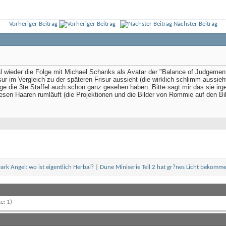
Vorheriger Beitrag
Nächster Beitrag
wieder die Folge mit Michael Schanks als Avatar der "Balance of Judgement" 
ur im Vergleich zu der späteren Frisur aussieht (die wirklich schlimm aussieht
ge die 3te Staffel auch schon ganz gesehen haben. Bitte sagt mir das sie i
iesen Haaren rumläuft (die Projektionen und die Bilder von Rommie auf den B
ark Angel: wo ist eigentlich Herbal?
|
Dune Miniserie Teil 2 hat gr?nes Licht bekomm
e: 1)