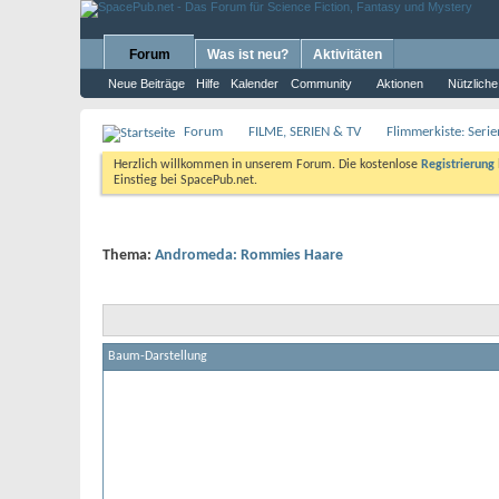
Forum
Was ist neu?
Aktivitäten
Neue Beiträge
Hilfe
Kalender
Community
Aktionen
Nützliche
Forum
FILME, SERIEN & TV
Flimmerkiste: Seri
Herzlich willkommen in unserem Forum. Die kostenlose
Registrierung
Einstieg bei SpacePub.net.
Thema:
Andromeda: Rommies Haare
Baum-Darstellung