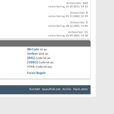
Antworten:
143
Letzter Beitrag:
15.10.2011,
14:23
Antworten:
0
Letzter Beitrag:
05.11.2002,
15:19
Antworten:
5
Letzter Beitrag:
28.12.2001,
13:46
Antworten:
11
Letzter Beitrag:
23.09.2001,
19:18
BB-Code
ist
an
.
Smileys
sind
an
.
[IMG]
Code ist
an
.
[VIDEO]
Code ist
an
.
HTML-Code ist
aus
.
Foren-Regeln
Kontakt
SpacePub.net
Archiv
Nach oben