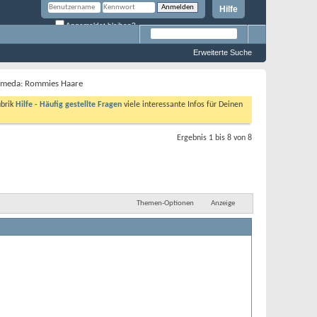
Hilfe
Angemeldet bleiben?
Erweiterte Suche
meda: Rommies Haare
ubrik
Hilfe - Häufig gestellte Fragen
viele interessante Infos für Deinen
Ergebnis 1 bis 8 von 8
Themen-Optionen
Anzeige