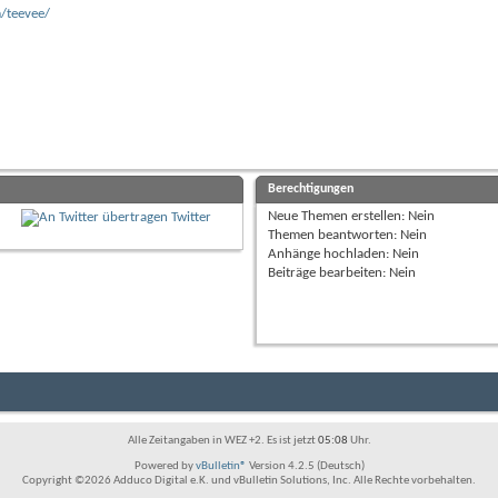
/teevee/
Berechtigungen
Neue Themen erstellen:
Nein
Twitter
Themen beantworten:
Nein
Anhänge hochladen:
Nein
Beiträge bearbeiten:
Nein
Alle Zeitangaben in WEZ +2. Es ist jetzt
05:08
Uhr.
Powered by
vBulletin®
Version 4.2.5 (Deutsch)
Copyright ©2026 Adduco Digital e.K. und vBulletin Solutions, Inc. Alle Rechte vorbehalten.