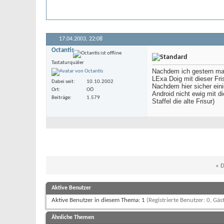
17.04.2003,
22:08
Octantis
Tastaturquäler
Nachdem ich gestern mal 
LExa Doig mit dieser Fris
Dabei seit
10.10.2002
Nachdem hier sicher eini
Ort
OÖ
Android nicht ewig mit d
Beiträge
1.579
Staffel die alte Frisur)
«
D
Aktive Benutzer
Aktive Benutzer in diesem Thema: 1
(Registrierte Benutzer: 0, Gäst
Ähnliche Themen