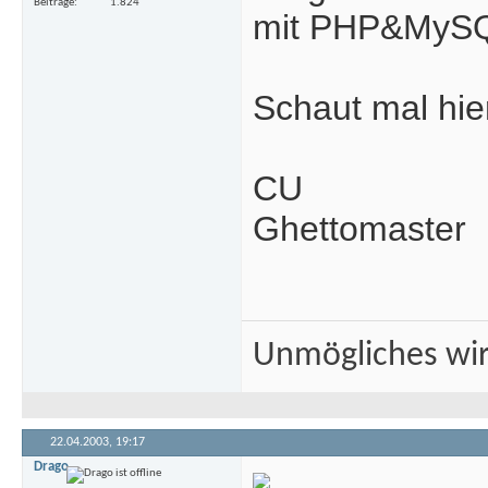
Beiträge
1.824
mit PHP&MyS
Schaut mal hie
CU
Ghettomaster
Unmögliches wir
22.04.2003,
19:17
Drago