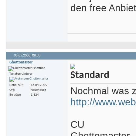
den free Anbie
05.05.2003,
08:35
Ghettomaster
Tastaturruinierer
Dabei seit
16.04.2005
Nochmal was 
Ort
Neuenbürg
Beiträge
1.824
http://www.webh
CU
Ghettomaster