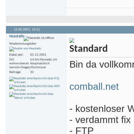
12.06.2003,
14:12
Hexstatic
Wiederholungstäter
Dabei seit
05.12.2001
Ort
Ich bin Nomade, ich
Bin da vollkom
wohne überall. Hauptsächlich
Iserlohn/Siegen/Dortmund
Beiträge
33
comball.net
- kostenloser
- verdammt fix
- FTP