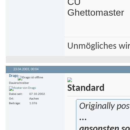
CU
Ghettomaster
Unmögliches wir
23.04.2003,
00:04
Drago
Dauerschreiber
Dabei seit
07.10.2002
Ort
Aachen
Beiträge
1.076
Originally po
...
ansonsten sol