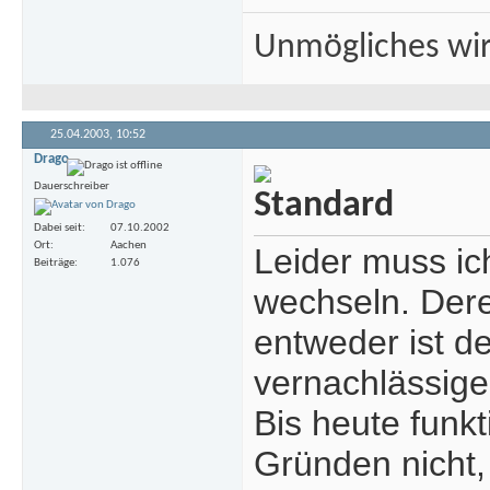
Unmögliches wir
25.04.2003,
10:52
Drago
Dauerschreiber
Dabei seit
07.10.2002
Ort
Aachen
Leider muss i
Beiträge
1.076
wechseln. Dere
entweder ist d
vernachlässigen
Bis heute funk
Gründen nicht,