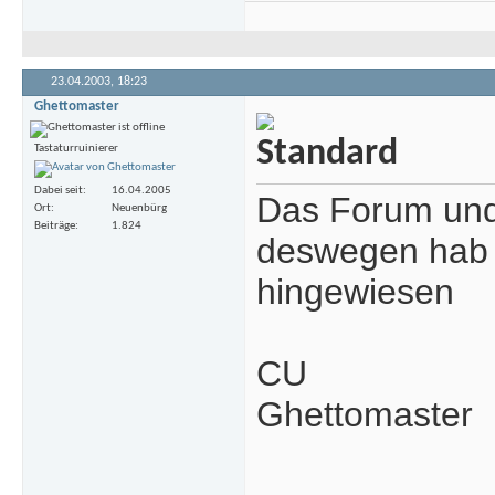
23.04.2003,
18:23
Ghettomaster
Tastaturruinierer
Dabei seit
16.04.2005
Das Forum und 
Ort
Neuenbürg
Beiträge
1.824
deswegen hab i
hingewiesen
CU
Ghettomaster