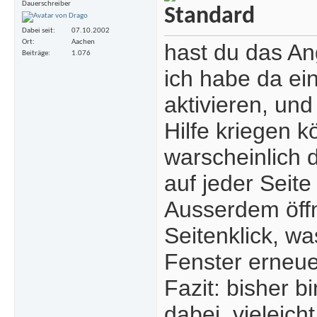
Dauerschreiber
Dabei seit
07.10.2002
Ort
Aachen
hast du das An
Beiträge
1.076
ich habe da ei
aktivieren, und
Hilfe kriegen 
warscheinlich 
auf jeder Seite 
Ausserdem öff
Seitenklick, wa
Fenster erneue
Fazit: bisher b
dabei, vieleich