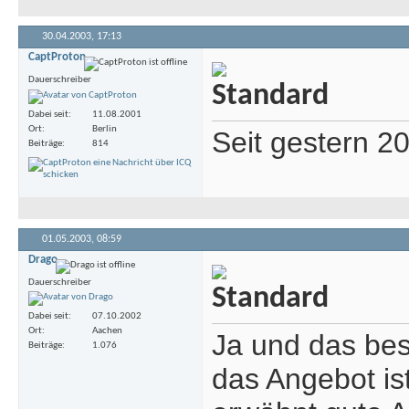
30.04.2003,
17:13
CaptProton
Dauerschreiber
Dabei seit
11.08.2001
Ort
Berlin
Seit gestern 2
Beiträge
814
01.05.2003,
08:59
Drago
Dauerschreiber
Dabei seit
07.10.2002
Ort
Aachen
Ja und das best
Beiträge
1.076
das Angebot ist