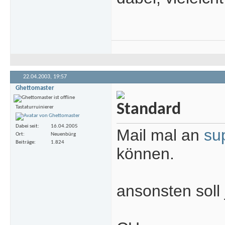
22.04.2003,
19:57
Ghettomaster
Tastaturruinierer
Dabei seit
16.04.2005
Mail mal an
su
Ort
Neuenbürg
Beiträge
1.824
können.
ansonsten soll 