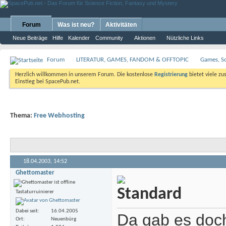
Forum
Was ist neu?
Aktivitäten
Neue Beiträge
Hilfe
Kalender
Community
Aktionen
Nützliche Links
Forum
LITERATUR, GAMES, FANDOM & OFFTOPIC
Games, S
Herzlich willkommen in unserem Forum. Die kostenlose
Registrierung
bietet viele zu
Einstieg bei SpacePub.net.
Thema:
Free Webhosting
18.04.2003,
14:52
Ghettomaster
Tastaturruinierer
Dabei seit
16.04.2005
Da gab es doch
Ort
Neuenbürg