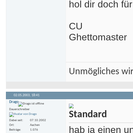
hol dir doch f
CU
Ghettomaster
Unmögliches wir
02.05.2003,
18:41
Drago
Dauerschreiber
Dabei seit
07.10.2002
Ort
Aachen
hab ja einen un
Beiträge
1.076