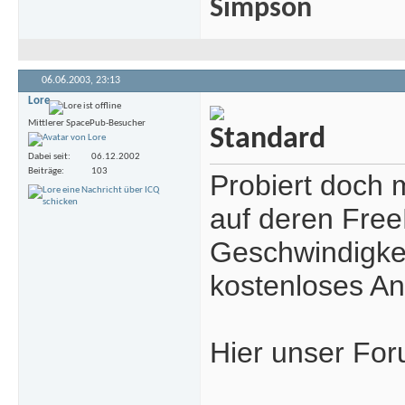
Simpson
06.06.2003,
23:13
Lore
Mittlerer SpacePub-Besucher
Dabei seit
06.12.2002
Beiträge
103
Probiert doch 
auf deren Free
Geschwindigkei
kostenloses Ang
Hier unser Fo