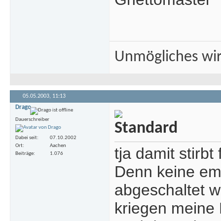
Unmögliches wir
05.05.2003,
11:13
Drago
Dauerschreiber
Dabei seit
07.10.2002
Ort
Aachen
tja damit stirb
Beiträge
1.076
Denn keine ema
abgeschaltet wi
kriegen meine 