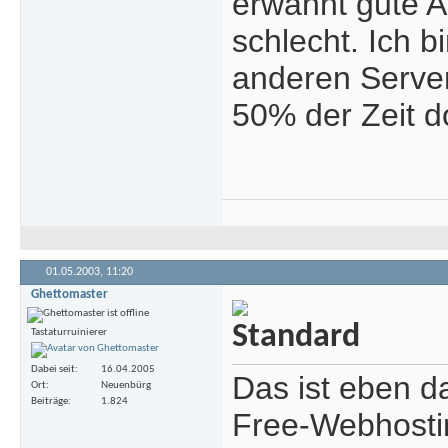
erwähnt gute A
schlecht. Ich 
anderen Server
50% der Zeit d
01.05.2003,
11:20
Ghettomaster
Tastaturruinierer
Dabei seit
16.04.2005
Das ist eben 
Ort
Neuenbürg
Beiträge
1.824
Free-Webhostin