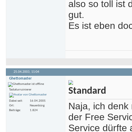
also so toll is
gut.
Es ist eben doc
25.04.2003,
11:04
Ghettomaster
Tastaturruinierer
Dabei seit
16.04.2005
Naja, ich denk
Ort
Neuenbürg
Beiträge
1.824
der Free Servic
Service dürfte 