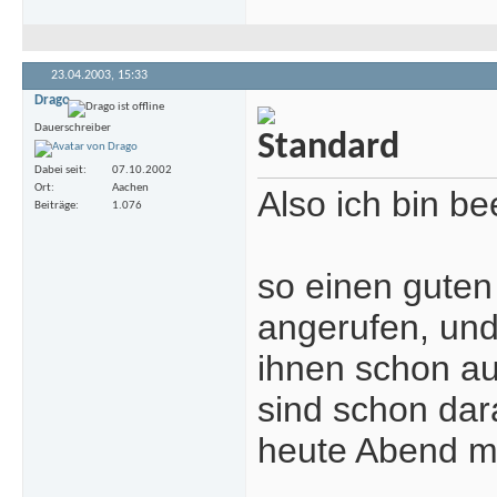
23.04.2003,
15:33
Drago
Dauerschreiber
Dabei seit
07.10.2002
Ort
Aachen
Also ich bin b
Beiträge
1.076
so einen guten
angerufen, und
ihnen schon auf
sind schon dar
heute Abend mü