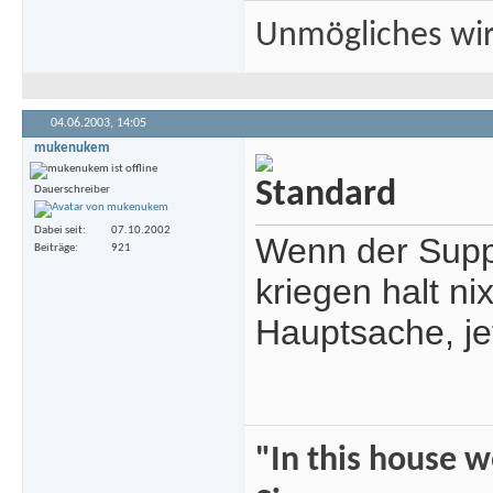
Unmögliches wir
04.06.2003,
14:05
mukenukem
Dauerschreiber
Dabei seit
07.10.2002
Wenn der Suppo
Beiträge
921
kriegen halt ni
Hauptsache, je
"In this house 