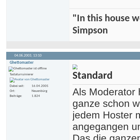
"In this house 
Simpson
04.06.2003,
13:10
Ghettomaster
Tastaturruinierer
Dabei seit
16.04.2005
Als Moderator
Ort
Neuenbürg
Beiträge
1.824
ganze schon we
jedem Hoster m
angegangen un
Das die ganzen