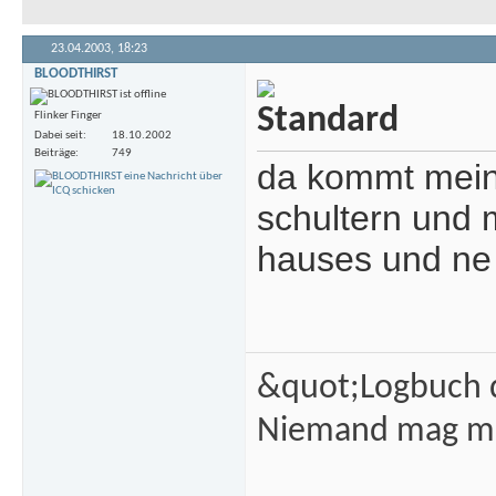
23.04.2003,
18:23
BLOODTHIRST
Flinker Finger
Dabei seit
18.10.2002
Beiträge
749
da kommt meine
schultern und 
hauses und ne
&quot;Logbuch d
Niemand mag m