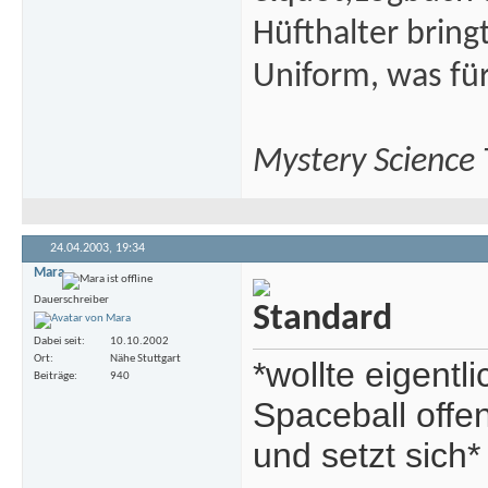
Hüfthalter brin
Uniform, was fü
Mystery Science
24.04.2003,
19:34
Mara
Dauerschreiber
Dabei seit
10.10.2002
Ort
Nähe Stuttgart
*wollte eigentl
Beiträge
940
Spaceball offe
und setzt sich*