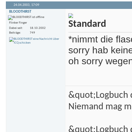
24.04.2003,
17:09
BLOODTHIRST
Flinker Finger
Dabei seit
18.10.2002
Beiträge
749
*nimmt die flas
sorry hab keine
oh sorry wegen
&quot;Logbuch d
Niemand mag m
&quot;Logbuch d