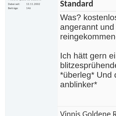
Dabei seit
13.11.2002
Beiträge
146
Was? kostenlo
angerannt und 
reingekommen-
Ich hätt gern 
blitzesprühend
*überleg* Und d
anblinker*
Vinnis Goldene R