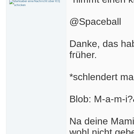
@Spaceball
Danke, das hab
früher.
*schlendert ma
Blob: M-a-m-i
Na deine Mami 
wohl nicht geb