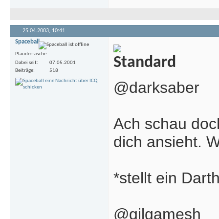
25.04.2003,
10:41
Spaceball
Plaudertasche
Dabei seit
07.05.2001
Beiträge
518
@darksaber
Ach schau doch
dich ansieht. 
*stellt ein Dar
@gilgamesh