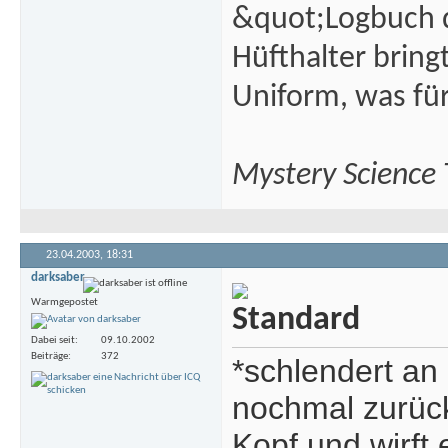
&quot;Logbuch d
Hüfthalter brin
Uniform, was fü
Mystery Science
23.04.2003,
18:31
darksaber
Warmgepostet
Dabei seit
09.10.2002
Beiträge
372
*schlendert an
nochmal zurück
Kopf und wirft 