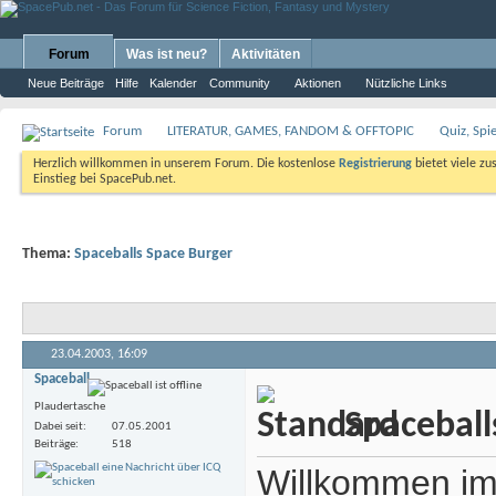
Forum
Was ist neu?
Aktivitäten
Neue Beiträge
Hilfe
Kalender
Community
Aktionen
Nützliche Links
Forum
LITERATUR, GAMES, FANDOM & OFFTOPIC
Quiz, Spi
Herzlich willkommen in unserem Forum. Die kostenlose
Registrierung
bietet viele zu
Einstieg bei SpacePub.net.
Thema:
Spaceballs Space Burger
23.04.2003,
16:09
Spaceball
Plaudertasche
Spaceball
Dabei seit
07.05.2001
Beiträge
518
Willkommen im 