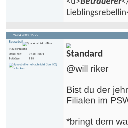
<u>
Betrauerer
<
Lieblingsrebelli
24.04.2003,
15:25
Spaceball
Plaudertasche
Dabei seit
07.05.2001
Beiträge
518
@will riker
Bist du der j
Filialen im PS
*bringt dem wa