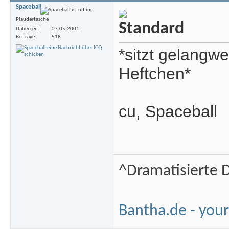
Spaceball
Plaudertasche
Dabei seit
07.05.2001
Beiträge
518
*sitzt gelangwe
Heftchen*
cu, Spaceball
^Dramatisierte D
Bantha.de - your