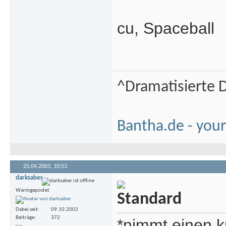
cu, Spaceball
^Dramatisierte D
Bantha.de - your
25.04.2003,
10:53
darksaber
Warmgepostet
Dabei seit
09.10.2002
Beiträge
372
*nimmt einen k