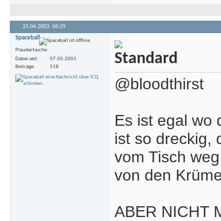
25.04.2003,
06:29
Spaceball
Plaudertasche
Dabei seit
07.05.2001
Beiträge
518
@bloodthirst
Es ist egal wo
ist so dreckig,
vom Tisch weg
von den Krümel
ABER NICHT 