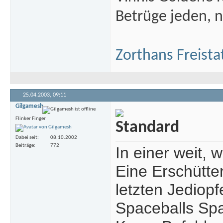
Betrüge jeden, n
Zorthans Freista
25.04.2003,
09:11
Gilgamesh
Flinker Finger
Dabei seit
08.10.2002
Beiträge
772
In einer weit, 
Eine Erschütte
letzten Jediopf
Spaceballs Spa