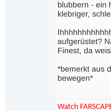
blubbern - ein 
klebriger, schl
Ihhhhhhhhhhhh
aufgerüstet? N
Finest, da wei
*bemerkt aus d
bewegen*
Watch FARSCAP