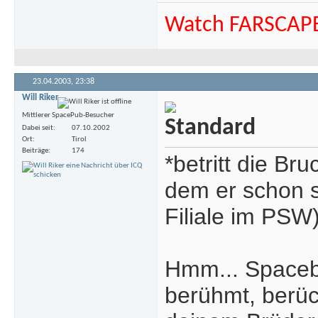
Watch FARSCAP
23.04.2003,
23:38
Will Riker
Mittlerer SpacePub-Besucher
Dabei seit
07.10.2002
Ort
Tirol
Beiträge
174
*betritt die Br
dem er schon so
Filiale im PSW
Hmm... Spaceba
berühmt, berüc