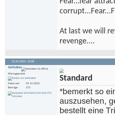
Fear...fear attra
corrupt...Fear...F
At last we will r
revenge....
25.04.2003,
10:08
darksaber
Warmgepostet
Dabei seit
09.10.2002
Beiträge
372
*bemerkt so ei
auszusehen, ge
bestellt eine T