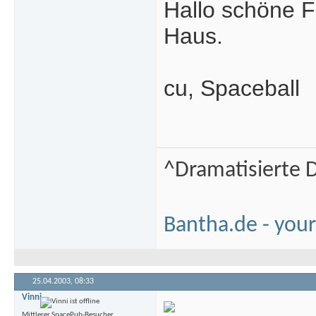
Hallo schöne F
Haus.
cu, Spaceball
^Dramatisierte D
Bantha.de - your
25.04.2003,
08:33
Vinni
Mittlerer SpacePub-Besucher