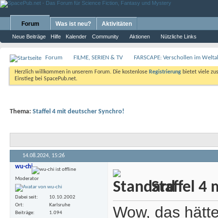
Forum
Was ist neu?
Aktivitäten
Neue Beiträge
Hilfe
Kalender
Community
Aktionen
Nützliche Links
Forum
FILME, SERIEN & TV
FARSCAPE: Verschollen im Weltal
Herzlich willkommen in unserem Forum. Die kostenlose
Registrierung
bietet viele zu
Einstieg bei SpacePub.net.
Thema:
Staffel 4 mit deutscher Synchro!
14.08.2024,
15:26
wu-chi
Moderator
Staffel 4 
Dabei seit
10.10.2002
Ort
Karlsruhe
Wow, das hätte 
Beiträge
1.094