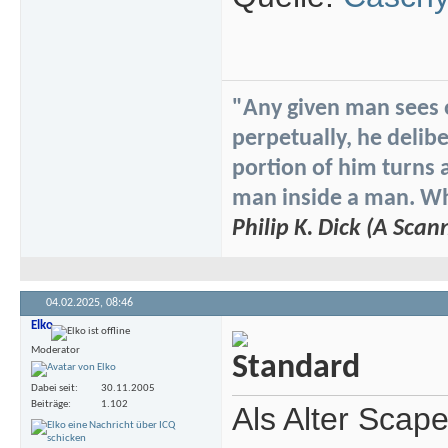
"Any given man sees on
perpetually, he delibe
portion of him turns 
man inside a man. Whi
Philip K. Dick (A Scan
04.02.2025,
08:46
Elko
Moderator
Dabei seit
30.11.2005
Beiträge
1.102
Als Alter Scap