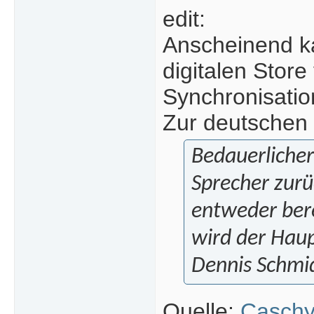
edit:
Anscheinend ka
digitalen Stor
Synchronisati
Zur deutschen
Bedauerlicher
Sprecher zurü
entweder bere
wird der Hau
Dennis Schmi
Quelle:
Caschy