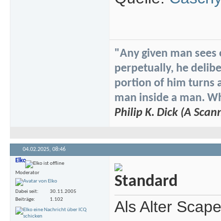
"Any given man sees on
perpetually, he delibe
portion of him turns 
man inside a man. Whi
Philip K. Dick (A Scan
04.02.2025,
08:46
Elko
Moderator
Dabei seit
30.11.2005
Beiträge
1.102
Als Alter Scap