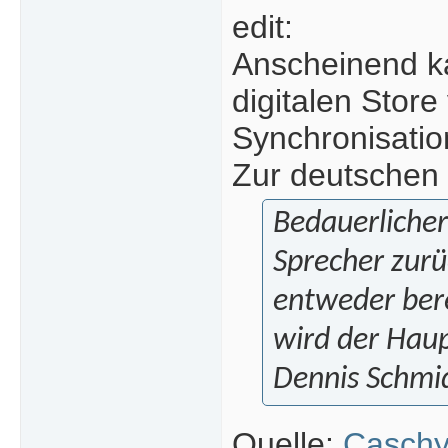
edit:
Anscheinend ka
digitalen Stor
Synchronisati
Zur deutschen
Bedauerlicher
Sprecher zurü
entweder bere
wird der Hau
Dennis Schmi
Quelle:
Caschy