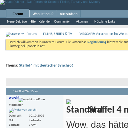
Forum
Was ist neu?
Aktivitäten
Neue Beiträge
Hilfe
Kalender
Community
Aktionen
Nützliche Links
Forum
FILME, SERIEN & TV
FARSCAPE: Verschollen im Weltal
Herzlich willkommen in unserem Forum. Die kostenlose
Registrierung
bietet viele zu
Einstieg bei SpacePub.net.
Thema:
Staffel 4 mit deutscher Synchro!
14.08.2024,
15:26
wu-chi
Moderator
Staffel 4 
Dabei seit
10.10.2002
Ort
Karlsruhe
Wow, das hätte 
Beiträge
1.094