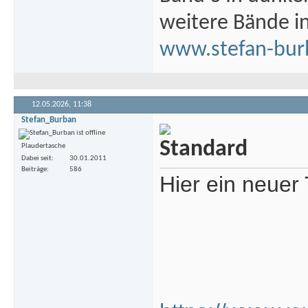
weitere Bände i
www.stefan-bur
12.05.2026,
11:38
Stefan_Burban
Plaudertasche
Dabei seit
30.01.2011
Beiträge
586
Hier ein neuer 