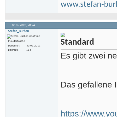
www.stefan-bur
06.05.2026,
20:24
Stefan_Burban
Plaudertasche
Dabei seit
30.01.2011
Beiträge
586
Es gibt zwei n
Das gefallene 
https://www.y