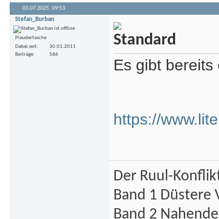
03.07.2025,
09:53
Stefan_Burban
Plaudertasche
Dabei seit
30.01.2011
Beiträge
586
Es gibt bereit
https://www.lit
Der Ruul-Konflik
Band 1 Düstere 
Band 2 Nahende 