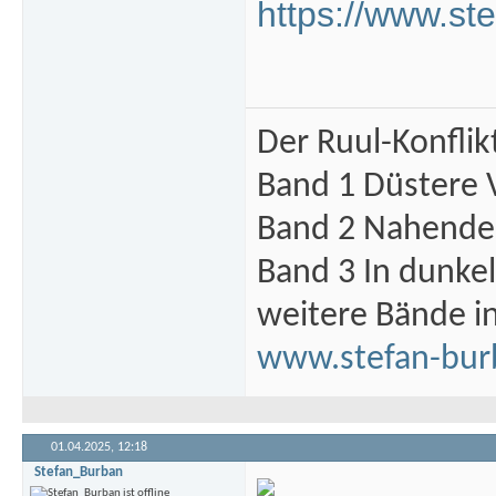
https://www.s
Der Ruul-Konflik
Band 1 Düstere 
Band 2 Nahende 
Band 3 In dunke
weitere Bände i
www.stefan-bur
01.04.2025,
12:18
Stefan_Burban