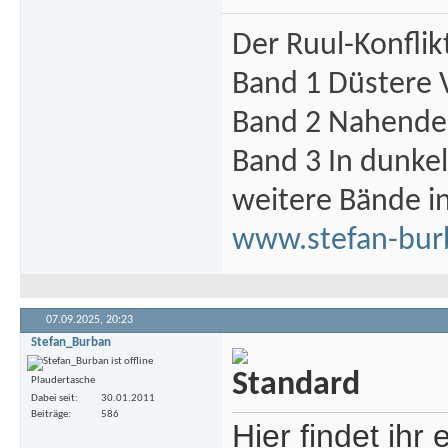
Der Ruul-Konflik
Band 1 Düstere 
Band 2 Nahende 
Band 3 In dunke
weitere Bände i
www.stefan-bur
07.09.2025,
20:23
Stefan_Burban
Plaudertasche
Dabei seit
30.01.2011
Beiträge
586
Hier findet ihr