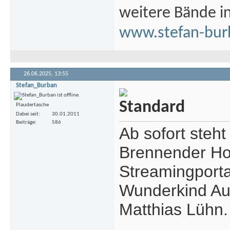
weitere Bände i
www.stefan-bur
26.06.2025,
13:55
Stefan_Burban
Plaudertasche
Dabei seit
30.01.2011
Beiträge
586
Ab sofort steht
Brennender Hor
Streamingporta
Wunderkind Aud
Matthias Lühn.