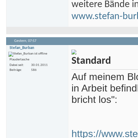
weitere Bände i
www.stefan-bur
Gestern,
07:57
Stefan_Burban
Plaudertasche
Dabei seit
30.01.2011
Beiträge
586
Auf meinem Blo
in Arbeit befi
bricht los":
https://www.ste