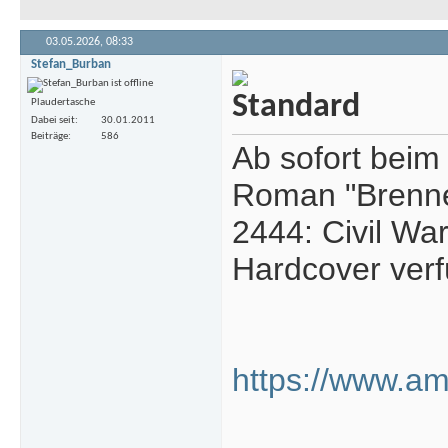
03.05.2026,
08:33
Stefan_Burban
Plaudertasche
Dabei seit
30.01.2011
Beiträge
586
Ab sofort beim 
Roman "Brennen
2444: Civil Wa
Hardcover verf
https://www.