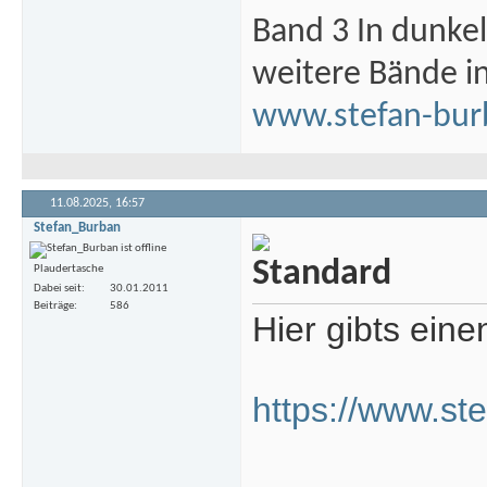
Band 3 In dunke
weitere Bände i
www.stefan-bur
11.08.2025,
16:57
Stefan_Burban
Plaudertasche
Dabei seit
30.01.2011
Beiträge
586
Hier gibts eine
https://www.ste