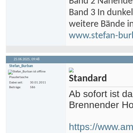
Band 2 Nahende 
Band 3 In dunke
weitere Bände i
www.stefan-bur
25.06.2025,
09:48
Stefan_Burban
Plaudertasche
Dabei seit
30.01.2011
Beiträge
586
Ab sofort ist 
Brennender Hor
https://www.a