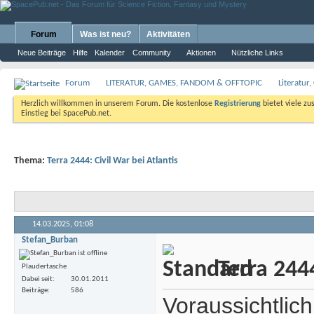
Forum
Was ist neu?
Aktivitäten
Neue Beiträge
Hilfe
Kalender
Community
Aktionen
Nützliche Links
Forum
LITERATUR, GAMES, FANDOM & OFFTOPIC
Literatur
Herzlich willkommen in unserem Forum. Die kostenlose
Registrierung
bietet viele zu
Einstieg bei SpacePub.net.
Thema:
Terra 2444: Civil War bei Atlantis
14.03.2025,
01:08
Stefan_Burban
Terra 2444
Plaudertasche
Dabei seit
30.01.2011
Beiträge
586
Voraussichtlich