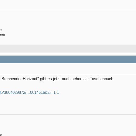
e
ung
1: Brennender Horizont" gibt es jetzt auch schon als Taschenbuch:
dp/3864029872/...0614616&sr=1-1
e