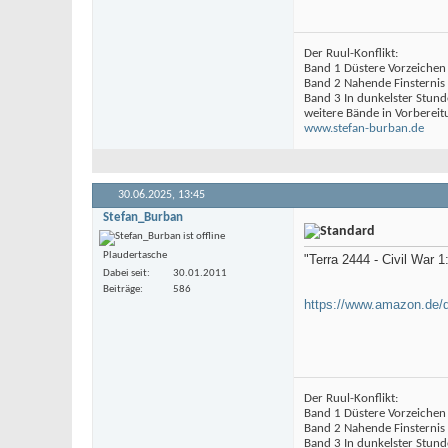
Der Ruul-Konflikt:
Band 1 Düstere Vorzeichen
Band 2 Nahende Finsternis
Band 3 In dunkelster Stund
weitere Bände in Vorbereit
www.stefan-burban.de
30.06.2025,
13:45
Stefan_Burban
Plaudertasche
"Terra 2444 - Civil War 
Dabei seit
30.01.2011
Beiträge
586
https://www.amazon.de/
Der Ruul-Konflikt:
Band 1 Düstere Vorzeichen
Band 2 Nahende Finsternis
Band 3 In dunkelster Stund