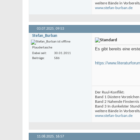
weitere Bände in Vorbereit
www.stefan-burban.de
03.07.2025,
09:53
Stefan_Burban
Plaudertasche
Es gibt bereits eine er
Dabei seit
30.01.2011
Beiträge
586
https://www.literaturforu
Der Ruul-Konflikt:
Band 1 Düstere Vorzeichen
Band 2 Nahende Finsternis
Band 3 In dunkelster Stund
weitere Bände in Vorbereit
www.stefan-burban.de
11.08.2025,
16:57