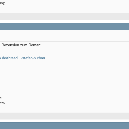
ung
ste Rezension zum Roman:
m.de/thread...-stefan-burban
e
ung