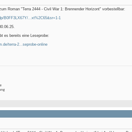
zum Roman "Terra 2444 - Civil War 1: Brennender Horizont" vorbestellbar:
/dp/B0FF3LX67Y/...xt%2C65&sr=1-1
0.06.25.
t es bereits eine Leseprobe:
.de/terra-2...seprobe-online
e
ung