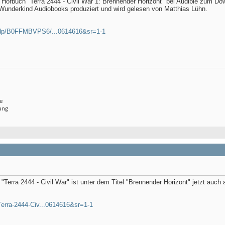
 Hörbuch "Terra 2444 - Civil War 1: Brennender Horizont" bei Audible zum Do
Wunderkind Audiobooks produziert und wird gelesen von Matthias Lühn.
/dp/B0FFMBVPS6/...0614616&sr=1-1
e
ung
"Terra 2444 - Civil War" ist unter dem Titel "Brennender Horizont" jetzt auch 
erra-2444-Civ...0614616&sr=1-1