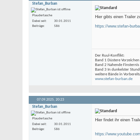
Stefan_Burban
Plaudertasche
Hier gibts einen Trailer z
Dabei seit
30.01.2011
https://www.stefan-burban
Beiträge
586
Der Ruul-Konflikt:
Band 1 Düstere Vorzeichen
Band 2 Nahende Finsternis
Band 3 In dunkelster Stund
weitere Bände in Vorbereit
www.stefan-burban.de
07.09.2025,
20:23
Stefan_Burban
Plaudertasche
Hier findet ihr einen Trai
Dabei seit
30.01.2011
Beiträge
586
https://www.youtube.