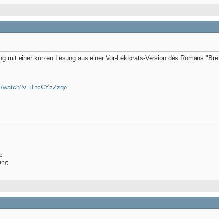
ng mit einer kurzen Lesung aus einer Vor-Lektorats-Version des Romans "Bren
m/watch?v=iLtcCYzZzqo
e
ung