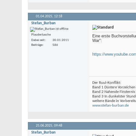
01.04.2025,
12:18
Stefan_Burban
Plaudertasche
Eine erste Buchvorstellu
War":
Dabei seit
30.01.2011
Beiträge
586
https://www.youtube.co
Der Ruul-Konflikt:
Band 1 Düstere Vorzeichen
Band 2 Nahende Finsternis
Band 3 In dunkelster Stund
weitere Bände in Vorbereit
www.stefan-burban.de
25.06.2025,
09:48
Stefan_Burban