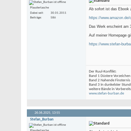
Plaudertasche
Ab sofort ist das Ebook 
Dabei seit
30.01.2011
https://www.amazon.de
Beiträge
586
Das Werk erscheint am 3
Auf meiner Homepage gib
https://www.stefan-burban
Der Ruul-Konflikt:
Band 1 Düstere Vorzeichen
Band 2 Nahende Finsternis
Band 3 In dunkelster Stund
weitere Bände in Vorbereit
www.stefan-burban.de
26.06.2025,
13:55
Stefan_Burban
Plaudertasche