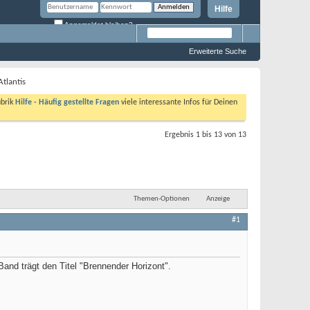
Hilfe
Angemeldet bleiben?
Erweiterte Suche
Atlantis
ubrik
Hilfe - Häufig gestellte Fragen
viele interessante Infos für Deinen
Ergebnis 1 bis 13 von 13
Themen-Optionen
Anzeige
#1
 Band trägt den Titel "Brennender Horizont".