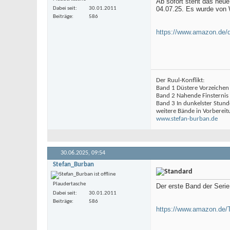
Ab sofort steht das neue
04.07.25. Es wurde von 
Dabei seit
30.01.2011
Beiträge
586
https://www.amazon.de
Der Ruul-Konflikt:
Band 1 Düstere Vorzeichen
Band 2 Nahende Finsternis
Band 3 In dunkelster Stund
weitere Bände in Vorbereit
www.stefan-burban.de
30.06.2025,
09:54
Stefan_Burban
Plaudertasche
Der erste Band der Serie 
Dabei seit
30.01.2011
Beiträge
586
https://www.amazon.de/T