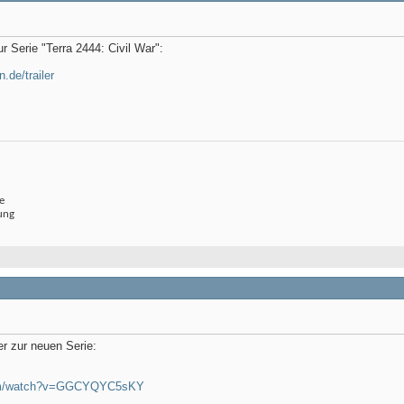
ur Serie "Terra 2444: Civil War":
.de/trailer
e
ung
ler zur neuen Serie:
com/watch?v=GGCYQYC5sKY