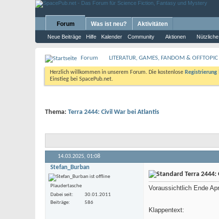
Forum
Was ist neu?
Aktivitäten
Neue Beiträge
Hilfe
Kalender
Community
Aktionen
Nützliche
Forum
LITERATUR, GAMES, FANDOM & OFFTOPIC
Herzlich willkommen in unserem Forum. Die kostenlose
Registrierung
Einstieg bei SpacePub.net.
Thema:
Terra 2444: Civil War bei Atlantis
14.03.2025,
01:08
Stefan_Burban
Terra 2444: C
Plaudertasche
Voraussichtlich Ende Apri
Dabei seit
30.01.2011
Beiträge
586
Klappentext: