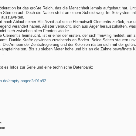
Föderation ist das größte Reich, das die Menschheit jemals aufgebaut hat. Unt
n Sternen auf. Doch die Nation steht an einem Scheideweg. Im Solsystem int
n auszuweiten.
rt nach Ablauf seiner Militärzeit auf seine Heimatwelt Clementis zurück, nur 
egend verändert haben. Allister versucht, sich aus Ärger herauszuhalten, was
indet sich zwischen allen Fronten wieder.
 Clementis heimsucht, ist er einer der ersten, der sich freiwillig meldet, um 
immt. Dunkle Kräfte gewinnen zusehends an Boden. Beide Seiten steuern unve
. Die Armeen der Zentralregierung und der Kolonien rüsten sich mit der gef
kampfeinheiten. Bis zu sieben Meter hohe und bis an die Zähne bewaffnete K
n …
t es Infos zur Serie und eine technische Datenbank:
ban.de/empty-pagee2d01a92
e
ung