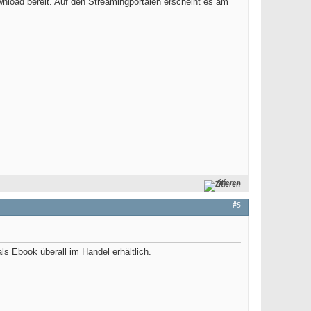
wnload bereit. Auf den Streamingportalen erscheint es am
Zitieren
#5
als Ebook überall im Handel erhältlich.