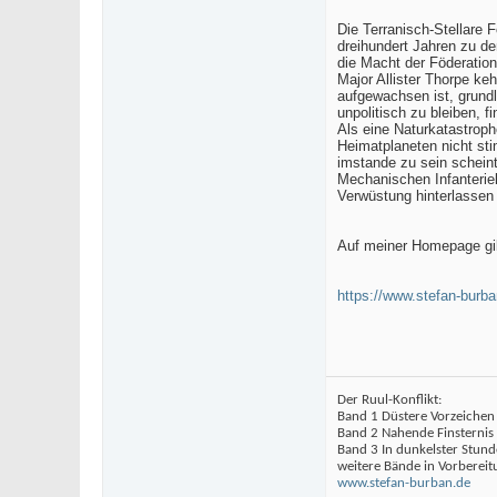
Die Terranisch-Stellare 
dreihundert Jahren zu de
die Macht der Föderatio
Major Allister Thorpe keh
aufgewachsen ist, grundl
unpolitisch zu bleiben, f
Als eine Naturkatastrophe
Heimatplaneten nicht st
imstande zu sein scheint
Mechanischen Infanterie
Verwüstung hinterlasse
Auf meiner Homepage gib
https://www.stefan-bur
Der Ruul-Konflikt:
Band 1 Düstere Vorzeichen
Band 2 Nahende Finsternis
Band 3 In dunkelster Stund
weitere Bände in Vorbereit
www.stefan-burban.de