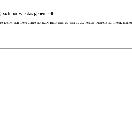
gt sich nur wie das gehen soll
e asks for their life to change, not really. But it does. So what are we, helpless? Puppets? No. The big moment