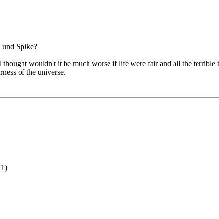
s und Spike?
n I thought wouldn't it be much worse if life were fair and all the terri
rness of the universe.
 1)