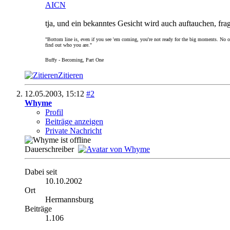
AICN
tja, und ein bekanntes Gesicht wird auch auftauchen, fra
"Bottom line is, even if you see 'em coming, you're not ready for the big moments. No on
find out who you are."
Buffy - Becoming, Part One
Zitieren
12.05.2003,
15:12
#2
Whyme
Profil
Beiträge anzeigen
Private Nachricht
Dauerschreiber
Dabei seit
10.10.2002
Ort
Hermannsburg
Beiträge
1.106