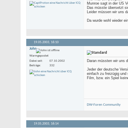
Munroe sagt in der US V
Das müsste übersetzt si
Leider müssen wir uns d
Da wurde wohl wieder ein
19.05.2003,
16:10
John
Warmgepostet
Daran müssten wir uns d
Dabei seit
07.10.2002
Beiträge
332
Jeder der deutsche Versi
einfach zu freizügig und
Film, bzw. ein Spiel kein
DW-Foren Community
19.05.2003,
16:14