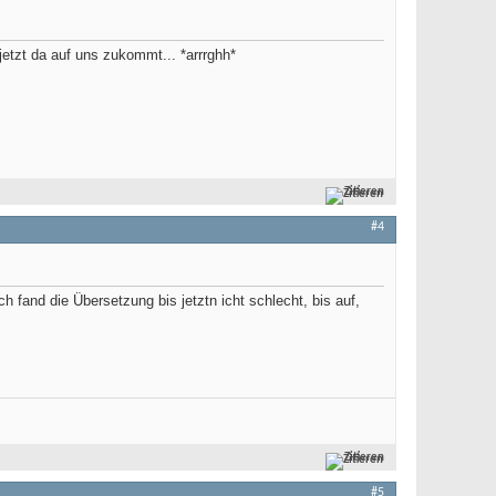
etzt da auf uns zukommt... *arrrghh*
Zitieren
#4
ich fand die Übersetzung bis jetztn icht schlecht, bis auf,
Zitieren
#5