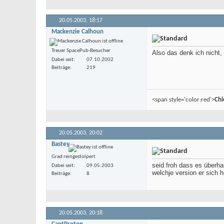
20.05.2003,
18:17
Mackenzie Calhoun
Treuer SpacePub-Besucher
Also das denk ich nicht, 
Dabei seit
07.10.2002
Beiträge
219
<span style='color:red'>
Chi
20.05.2003,
20:02
Bastey
Grad reingestolpert
seid froh dass es überha
Dabei seit
09.05.2003
welchje version er sich h
Beiträge
8
20.05.2003,
20:18