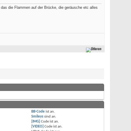
as die Flammen auf der Brücke, die geräusche etc alles
Zitieren
BB-Code
ist
an
.
Smileys
sind
an
.
[IMG]
Code ist
an
.
[VIDEO]
Code ist
an
.