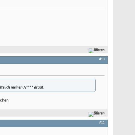
Zitieren
#10
ette ich meinen A**** drauf.
echen.
Zitieren
#11