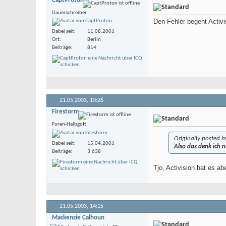
CaptProton
Dauerschreiber
Den Fehler begeht Activi
Dabei seit
11.08.2001
Ort
Berlin
Beiträge
814
21.05.2003,
10:26
Firestorm
Foren-Halbgott
Originally posted 
Dabei seit
15.04.2001
Also das denk ich n
Beiträge
3.638
Tjo, Activision hat es ab
21.05.2003,
14:15
Mackenzie Calhoun