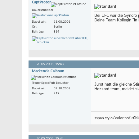
CaptProton
Dauerschreiber
Bei EF1 war die Syncro j
Deine Team Kollegin "in 
Dabei seit
11.08.2001
Ort
Berlin
Beiträge
814
20.05.2003,
15:43
Mackenzie Calhoun
Treuer SpacePub-Besucher
Jurot hatt die gleiche St
Hazzard team, meldet sic
Dabei seit
07.10.2002
Beiträge
219
<span style='color:red'>
Chi
20.05.2003,
15:44