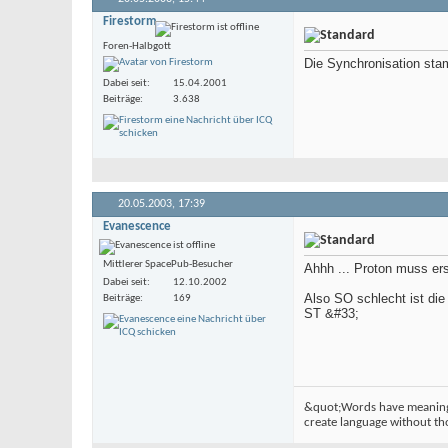
Firestorm
Foren-Halbgott
Die Synchronisation stam
Dabei seit
15.04.2001
Beiträge
3.638
20.05.2003,
17:39
Evanescence
Mittlerer SpacePub-Besucher
Ahhh ... Proton muss ers
Dabei seit
12.10.2002
Also SO schlecht ist die 
Beiträge
169
ST &#33;
&quot;Words have meaning 
create language without th