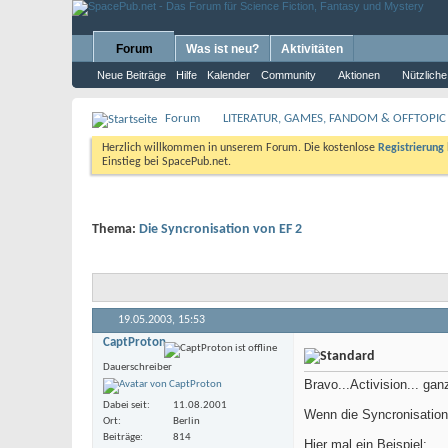
Forum
Was ist neu?
Aktivitäten
Neue Beiträge
Hilfe
Kalender
Community
Aktionen
Nützliche
Forum
LITERATUR, GAMES, FANDOM & OFFTOPIC
Herzlich willkommen in unserem Forum. Die kostenlose
Registrierung
Einstieg bei SpacePub.net.
Thema:
Die Syncronisation von EF 2
19.05.2003,
15:53
CaptProton
Dauerschreiber
Bravo...Activision... ganz
Dabei seit
11.08.2001
Wenn die Syncronisation 
Ort
Berlin
Beiträge
814
Hier mal ein Beispiel: