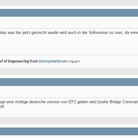
das was bis jetzt gesincht wurde wird auch in der Vollversion so sein, da verw
ef of Engeneering from
Enterpriseforum
</span>
upt eine richtige deutsche version von EF2 geben wird (siehe Bridge Commande
olt