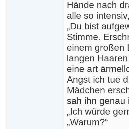
Hände nach dra
alle so intensi
„Du bist aufge
Stimme. Ersch
einem großen L
langen Haaren.
eine art ärmel
Angst ich tue d
Mädchen erschr
sah ihn genau 
„Ich würde ger
„Warum?“