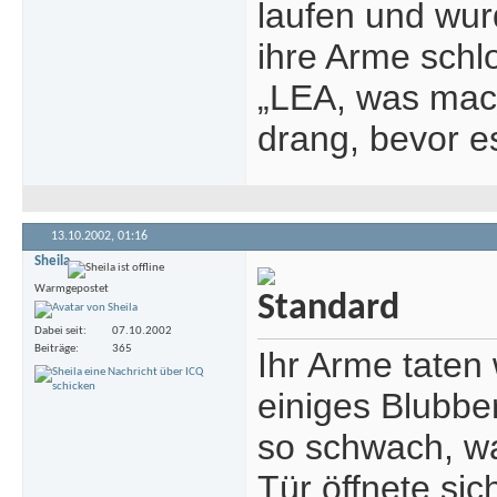
laufen und wur
ihre Arme schl
„LEA, was mach
drang, bevor e
13.10.2002,
01:16
Sheila
Warmgepostet
Dabei seit
07.10.2002
Beiträge
365
Ihr Arme taten
einiges Blubbe
so schwach, wa
Tür öffnete si