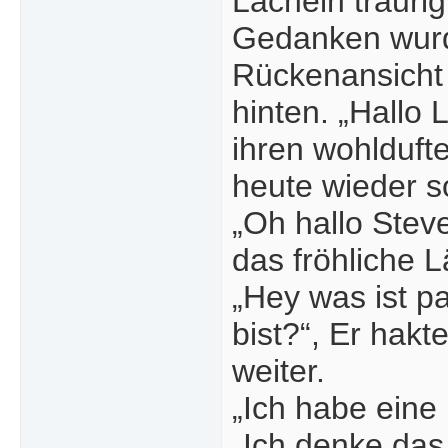
Lächeln trauri
Gedanken wurde
Rückenansicht 
hinten. „Hallo
ihren wohlduft
heute wieder s
„Oh hallo Steve
das fröhliche L
„Hey was ist p
bist?“, Er hak
weiter.
„Ich habe eine
„Ich denke das