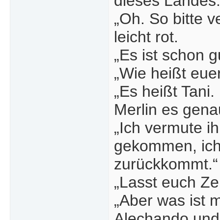
dieses Landes.
„Oh. So bitte 
leicht rot.
„Es ist schon g
„Wie heißt eue
„Es heißt Tani.
Merlin es gena
„Ich vermute i
gekommen, ich 
zurückkommt.“
„Lasst euch Zeit
„Aber was ist m
Alechando und 