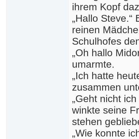
ihrem Kopf daz
„Hallo Steve.“
reinen Mädche
Schulhofes den
„Oh hallo Midor
umarmte.
„Ich hatte heut
zusammen unt
„Geht nicht ic
winkte seine F
stehen geblieb
„Wie konnte ic