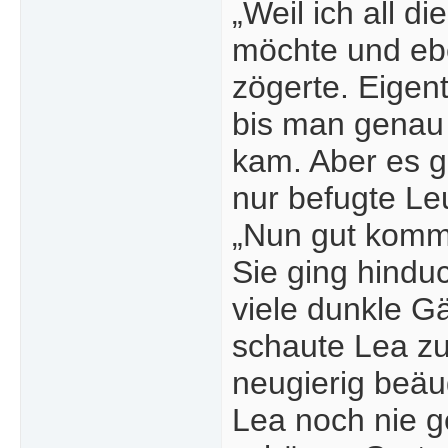
„Weil ich all 
möchte und ebe
zögerte. Eigen
bis man genau 
kam. Aber es g
nur befugte Le
„Nun gut komm.
Sie ging hindu
viele dunkle G
schaute Lea z
neugierig beäug
Lea noch nie g