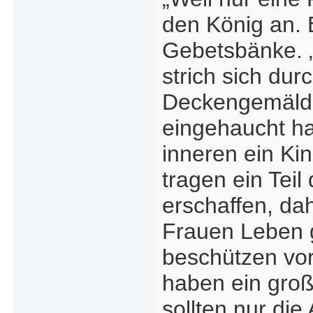
den König an. E
Gebetsbänke. „
strich sich du
Deckengemälde
eingehaucht ha
inneren ein Ki
tragen ein Tei
erschaffen, dah
Frauen Leben 
beschützen vo
haben ein gro
sollten nur die