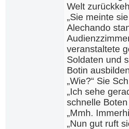
Welt zurückkeh
„Sie meinte si
Alechando stan
Audienzzimmer 
veranstaltete 
Soldaten und si
Botin ausbilde
„Wie?“ Sie Sch
„Ich sehe gera
schnelle Bote
„Mmh. Immerhin
„Nun gut ruft s