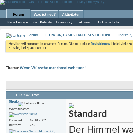
Forum
Was ist neu?
Aktivitäten
Neue Beiträge
Hilfe
Kalender
Community
Aktionen
Nützliche Links
Forum
LITERATUR, GAMES, FANDOM & OFFTOPIC
Literatur
Herzlich willkommen in unserem Forum. Die kostenlose
Registrierung
bietet viele zu
Einstieg bei SpacePub.net.
Thema:
Wenn Wünsche manchmal weh tuen!
11.10.2002,
12:06
Sheila
Warmgepostet
Dabei seit
07.10.2002
Beiträge
365
Der Himmel war