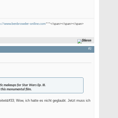
p://www.benbrowder-online.com
***</span></span></span>
Zitieren
#2
c makeups for Star Wars Ep. III.
 this monumental film.
eitet&#33; Wow, ich hatte es nicht geglaubt. Jetzt muss ich