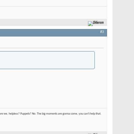
Zitieren
#3
hat are we, helpless? Puppets? No. The big moments are gonna come, you can't help that.