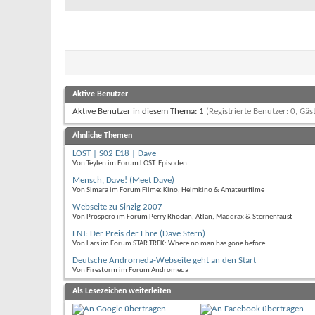
Aktive Benutzer
Aktive Benutzer in diesem Thema: 1
(Registrierte Benutzer: 0, Gäst
Ähnliche Themen
LOST | S02 E18 | Dave
Von Teylen im Forum LOST: Episoden
Mensch, Dave! (Meet Dave)
Von Simara im Forum Filme: Kino, Heimkino & Amateurfilme
Webseite zu Sinzig 2007
Von Prospero im Forum Perry Rhodan, Atlan, Maddrax & Sternenfaust
ENT: Der Preis der Ehre (Dave Stern)
Von Lars im Forum STAR TREK: Where no man has gone before...
Deutsche Andromeda-Webseite geht an den Start
Von Firestorm im Forum Andromeda
Als Lesezeichen weiterleiten