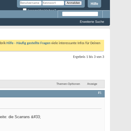
Hilfe
Angemeldet bleiben?
Erweiterte Suche
ubrik
Hilfe - Häufig gestellte Fragen
viele interessante Infos für Deinen
Ergebnis 1 bis 3 von 3
Themen-Optionen
Anzeige
#1
ite: die Scarrans &#33;