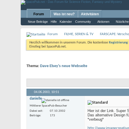
Forum
Was ist neu?
Aktivitäten
Neue Beiträge
Hilfe
Kalender
Community
Aktionen
Nützliche
Forum
FILME, SERIEN & TV
FARSCAPE: Verschol
Herzlich willkommen in unserem Forum. Die kostenlose
Registrierung
Einstieg bei SpacePub.net.
Thema:
Dave Elsey's neue Webseite
04.06.2003,
10:51
danielle
Mittlerer SpacePub-Besucher
Hier ist der Link. Super
Dabei seit
07.10.2002
Das alternative Design f
Beiträge
173
*verbeug*
http://www.imagecreative