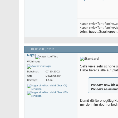
<span style='font-family:Ge
<span style='font-family:AR
John: &quot;Grasshopper,
04.06.2003,
12:32
Nager
Wühlmaus
Sehr viele sehr schöne s
Habe bereits alle auf pla
Dabei seit
07.10.2002
Ort
Down Under
Beiträge
1.666
We have now hit Au
We have re-assembl
Damit dürfte endgültig k
mir den film doch unbedi