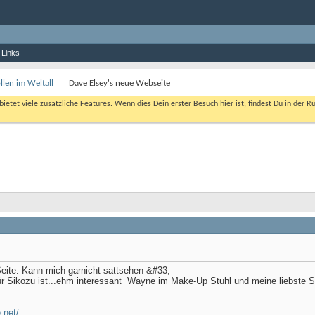
 Links
len im Weltall
Dave Elsey's neue Webseite
bietet viele zusätzliche Features. Wenn dies Dein erster Besuch hier ist, findest Du in der R
 Seite. Kann mich garnicht sattsehen &#33;
ür Sikozu ist...ehm interessant
Wayne im Make-Up Stuhl und meine liebste Se
.net/