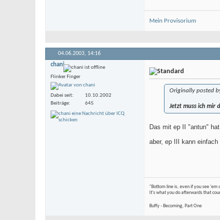
Mein Provisorium
04.06.2003,
14:16
chani
Flinker Finger
Originally posted 
Dabei seit
10.10.2002
Beiträge
645
Jetzt muss ich mir
Das mit ep II "antun" ha
aber, ep III kann einfac
"Bottom line is, even if you see 'em
It's what you do afterwards that cou
Buffy - Becoming, Part One