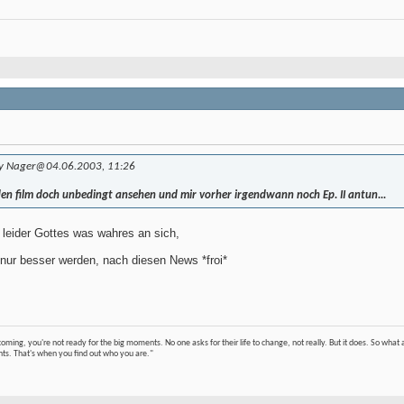
by Nager
@04.06.2003, 11:26
 den film doch unbedingt ansehen und mir vorher irgendwann noch Ep. II antun...
t leider Gottes was wahres an sich,
h nur besser werden, nach diesen News *froi*
 coming, you're not ready for the big moments. No one asks for their life to change, not really. But it does. So w
nts. That's when you find out who you are."