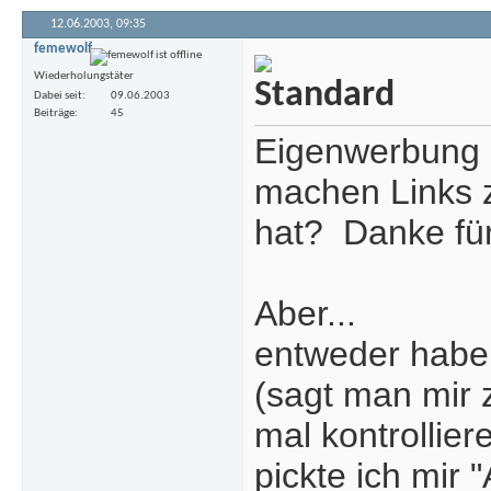
12.06.2003,
09:35
femewolf
Wiederholungstäter
Dabei seit
09.06.2003
Beiträge
45
Eigenwerbung i
machen Links 
hat?
Danke für
Aber...
entweder habe
(sagt man mir z
mal kontrollie
pickte ich mir