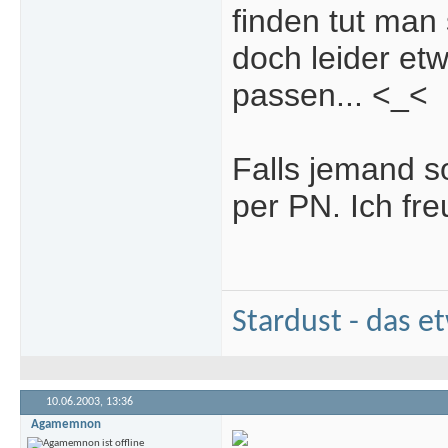
finden tut man
doch leider et
passen... <_<
Falls jemand so
per PN. Ich fr
Stardust - das e
10.06.2003,
13:36
Agamemnon