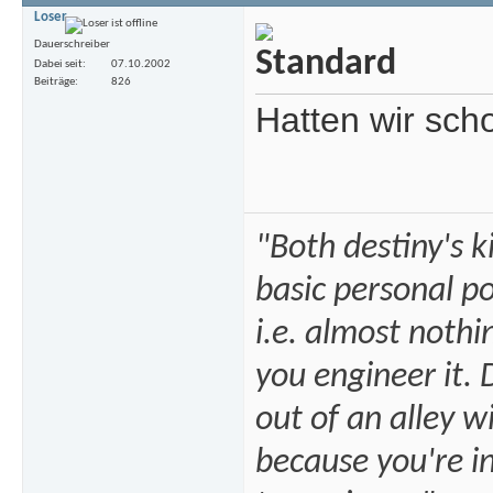
Loser
Dauerschreiber
Dabei seit
07.10.2002
Beiträge
826
Hatten wir sch
"Both destiny's k
basic personal po
i.e. almost noth
you engineer it.
out of an alley w
because you're i