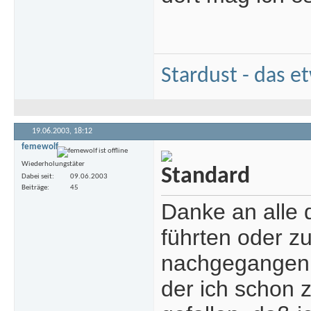
Stardust - das e
19.06.2003,
18:12
femewolf
Wiederholungstäter
Dabei seit
09.06.2003
Beiträge
45
Danke an alle 
führten oder z
nachgegangen u
der ich schon z