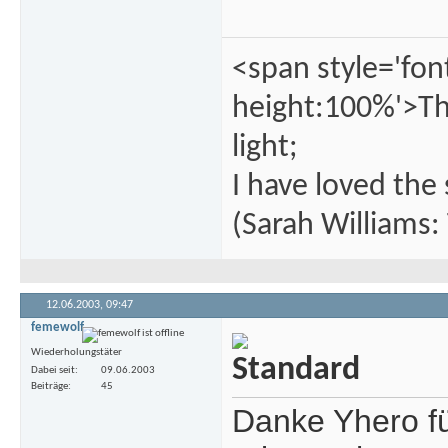
<span style='font
height:100%'>Tho
light;
I have loved the 
(Sarah Williams
12.06.2003,
09:47
femewolf
Wiederholungstäter
Dabei seit
09.06.2003
Beiträge
45
Danke Yhero fü