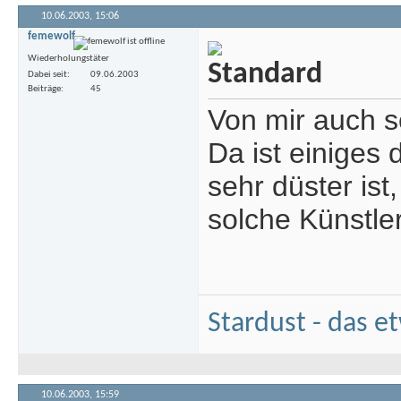
10.06.2003,
15:06
femewolf
Wiederholungstäter
Dabei seit
09.06.2003
Beiträge
45
Von mir auch s
Da ist einiges
sehr düster is
solche Künstler
Stardust - das e
10.06.2003,
15:59