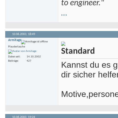
to engineer."
…
10.06.2003,
18:49
Armitage
Plaudertasche
Dabei seit
14.10.2002
Beiträge
427
Kannst du es g
dir sicher helfe
Motive,person
10.06.2003,
19:24