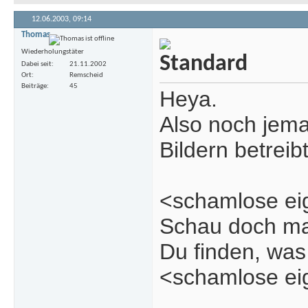
12.06.2003,
09:14
Thomas
Wiederholungstäter
Dabei seit
21.11.2002
Ort
Remscheid
Beiträge
45
Heya.
Also noch jema
Bildern betreib
<schamlose ei
Schau doch mal
Du finden, was
<schamlose ei