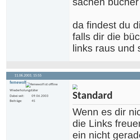
sachen bücher 
da findest du d
falls dir die b
links raus und s
11.06.2003,
15:55
femewolf
Wiederholungstäter
Dabei seit
09.06.2003
Beiträge
45
Wenn es dir ni
die Links freu
ein nicht gera