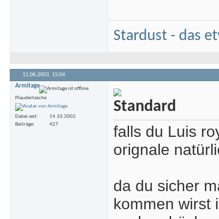
Stardust - das e
11.06.2003,
15:04
Armitage
Plaudertasche
Dabei seit
14.10.2002
Beiträge
427
falls du Luis ro
orignale natür
da du sicher ma
kommen wirst i