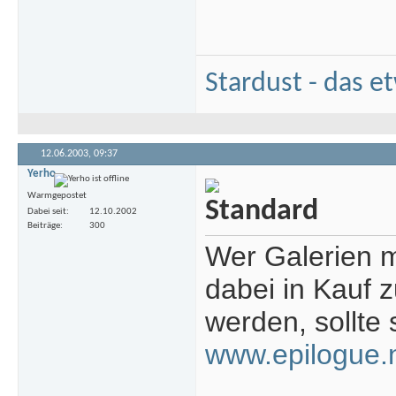
Stardust - das e
12.06.2003,
09:37
Yerho
Warmgepostet
Dabei seit
12.10.2002
Beiträge
300
Wer Galerien m
dabei in Kauf 
werden, sollte 
www.epilogue.