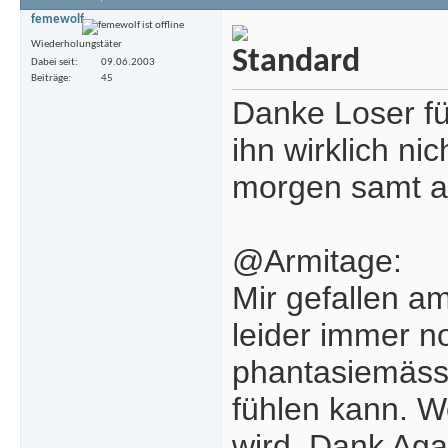
femewolf
Wiederholungstäter
Dabei seit
09.06.2003
Beiträge
45
Danke Loser fü
ihn wirklich ni
morgen samt a
@Armitage:
Mir gefallen a
leider immer n
phantasiemäss
fühlen kann. W
wird. Dank Ag