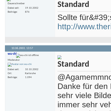
Dauerschreiber
Dabei seit
19.10.2002
Beiträge
876
Sollte für&#39;
http://www.the
10.06.2003,
13:57
wu-chi
Moderator
Dabei seit
10.10.2002
Ort
Karlsruhe
@Agamemmn
Beiträge
1.094
Danke für den 
sehr viele Bil
immer sehr veh