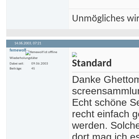
Unmögliches wir
14.06.2003,
07:21
femewolf
Wiederholungstäter
Dabei seit
09.06.2003
Beiträge
45
Danke Ghettoma
screensammlun
Echt schöne Se
recht einfach 
werden. Solche 
dort mag ich es