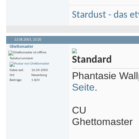
Stardust - das e
13.06.2003,
23:20
Ghettomaster
Tastaturruinierer
Dabei seit
16.04.2005
Phantasie Wall
Ort
Neuenbürg
Beiträge
1.824
Seite
.
CU
Ghettomaster