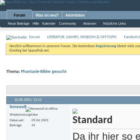
Forum
Was ist neu?
Aktivitäten
Neue Beiträge
Hilfe
Kalender
Community
Aktionen
Nützliche Links
Forum
LITERATUR, GAMES, FANDOM & OFFTOPIC
Fandom-G
Herzlich willkommen in unserem Forum. Die kostenlose
Registrierung
bietet viele zu
Einstieg bei SpacePub.net.
Thema:
Phantasie-Bilder gesucht
10.06.2003,
13:12
femewolf
Wiederholungstäter
Dabei seit
09.06.2003
Beiträge
45
Da ihr hier so 