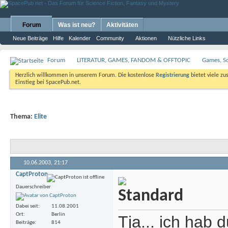
Forum
Was ist neu?
Aktivitäten
Neue Beiträge
Hilfe
Kalender
Community
Aktionen
Nützliche Links
Forum
LITERATUR, GAMES, FANDOM & OFFTOPIC
Games, S
Herzlich willkommen in unserem Forum. Die kostenlose
Registrierung
bietet viele zu
Einstieg bei SpacePub.net.
Thema:
Elite
10.06.2003,
21:17
CaptProton
Dauerschreiber
Dabei seit
11.08.2001
Ort
Berlin
Tja... ich hab
Beiträge
814