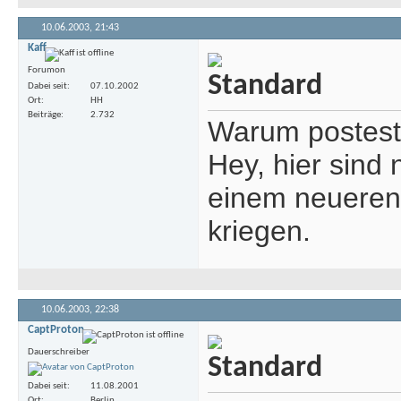
10.06.2003,
21:43
Kaff
Forumon
Dabei seit
07.10.2002
Ort
HH
Beiträge
2.732
Warum postest 
Hey, hier sind 
einem neueren 
kriegen.
10.06.2003,
22:38
CaptProton
Dauerschreiber
Dabei seit
11.08.2001
Ort
Berlin