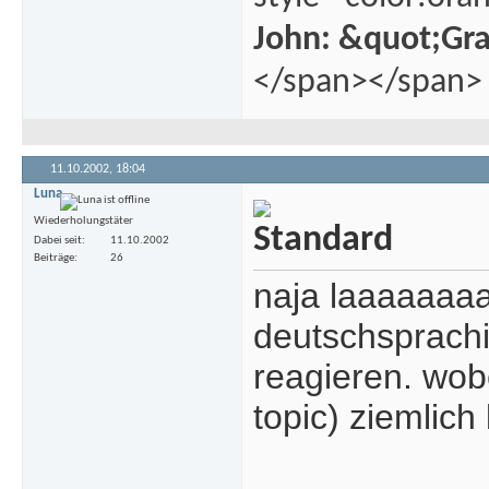
John: &quot;Gr
</span></span>
11.10.2002,
18:04
Luna
Wiederholungstäter
Dabei seit
11.10.2002
Beiträge
26
naja laaaaaaa
deutschsprachi
reagieren. wobe
topic) ziemlich