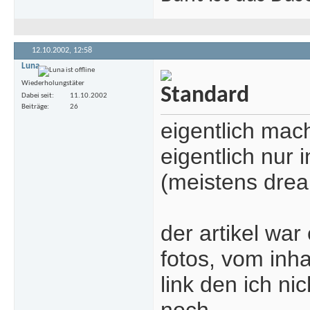
12.10.2002,
12:58
Luna
Wiederholungstäter
Dabei seit
11.10.2002
Beiträge
26
eigentlich mac
eigentlich nur i
(meistens dream
der artikel war
fotos, vom inh
link den ich ni