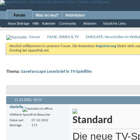
Forum
Was ist neu?
Aktivitäten
Neue Beiträge
Hilfe
Kalender
Community
Aktionen
Nützliche Links
Forum
FILME, SERIEN & TV
FARSCAPE: Verschollen im Weltal
Herzlich willkommen in unserem Forum. Die kostenlose
Registrierung
bietet viele zu
Einstieg bei SpacePub.net.
Thema:
SaveFarscape Leserbrief in TV-Spielfilm
11.10.2002,
16:53
danielle
Mittlerer SpacePub-Besucher
Dabei seit
07.10.2002
Beiträge
173
Die neue TV-Spi