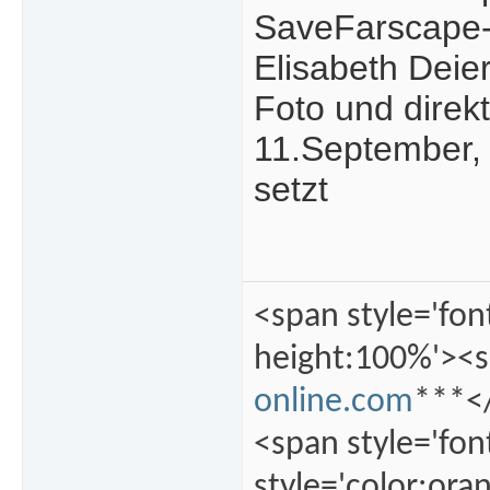
SaveFarscape-L
Elisabeth Deie
Foto und dire
11.September, e
setzt
<span style='fon
height:100%'><s
online.com
***</
<span style='fon
style='color:ora