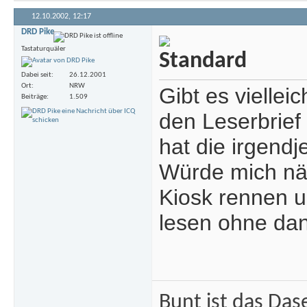
12.10.2002,
12:17
DRD Pike
Tastaturquäler
Dabei seit
26.12.2001
Ort
NRW
Gibt es viellei
Beiträge
1.509
den Leserbrief
hat die irgend
Würde mich näm
Kiosk rennen un
lesen ohne dan
Bunt ist das Das