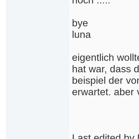
noch .....
bye
luna
eigentlich woll
hat war, dass d
beispiel der vo
erwartet. aber 
Last edited by