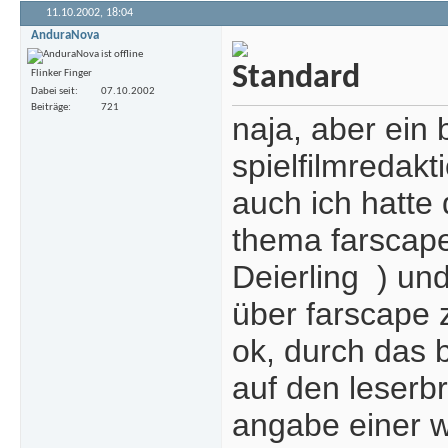
11.10.2002,
18:04
AnduraNova
Flinker Finger
Dabei seit
07.10.2002
Beiträge
721
naja, aber ein 
spielfilmredak
auch ich hatte d
thema farscape 
Deierling
) und
über farscape z
ok, durch das 
auf den leserbr
angabe einer w