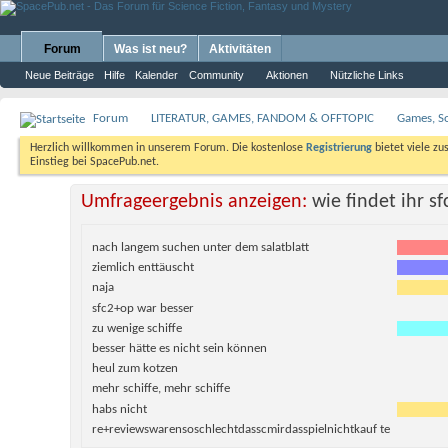
Forum
Was ist neu?
Aktivitäten
Neue Beiträge
Hilfe
Kalender
Community
Aktionen
Nützliche Links
Forum
LITERATUR, GAMES, FANDOM & OFFTOPIC
Games, S
Herzlich willkommen in unserem Forum. Die kostenlose
Registrierung
bietet viele zu
Einstieg bei SpacePub.net.
Umfrageergebnis anzeigen:
wie findet ihr sf
nach langem suchen unter dem salatblatt
ziemlich enttäuscht
naja
sfc2+op war besser
zu wenige schiffe
besser hätte es nicht sein können
heul zum kotzen
mehr schiffe, mehr schiffe
habs nicht
re+reviewswarensoschlechtdasscmirdasspielnichtkauf te