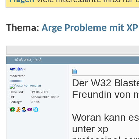
Thema:
Arge Probleme mit XP 
16.08.2003,
10:36
Amujan
Moderator
Der W32 Blaste
Freundin von m
Dabei seit
19.04.2001
Ort
Schönefeld b. Berlin
Beiträge
3.146
Woran kann es 
unter xp