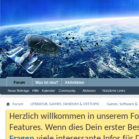
Forum
Was ist neu?
Aktivitäten
Neue Beiträge
Hilfe
Kalender
Community
Aktionen
Nützliche Links
Forum
LITERATUR, GAMES, FANDOM & OFFTOPIC
Games, Software & 
Herzlich willkommen in unserem Fo
Features. Wenn dies Dein erster Bes
Fragen
viele interessante Infos für