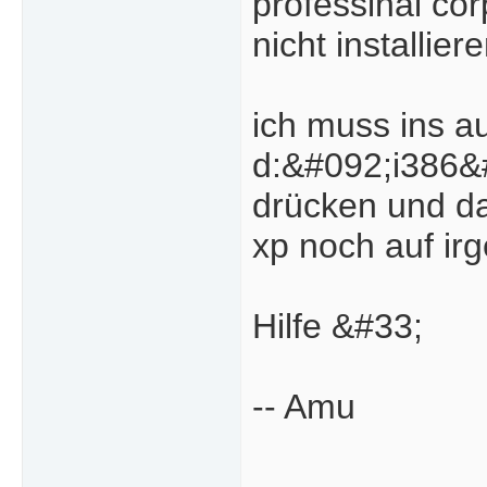
professinal cor
nicht installie
ich muss ins a
d:&#092;i386&
drücken und da
xp noch auf irg
Hilfe &#33;
-- Amu