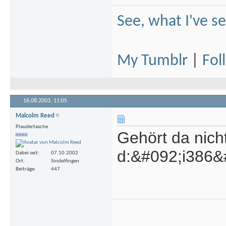
See, what I've s
My Tumblr
|
Fol
16.08.2003,
11:05
Malcolm Reed
Plaudertasche
Gehört da nich
d:&#092;i386&
Dabei seit
07.10.2002
Ort
Sindelfingen
Beiträge
447