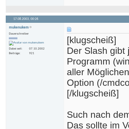
17.08.2003,
00:26
mukenukem
Dauerschreiber
[klugscheiß]
Der Slash gibt
Dabei seit
07.10.2002
Beiträge
921
Programm (winn
aller Mögliche
Option (/cmdcon
[/klugscheiß]
Such nach dem 
Das sollte im 