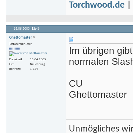
Torchwood.de
16.08.2003,
12:46
Ghettomaster
Tastaturruinierer
Im übrigen gib
normalen Slas
Dabei seit
16.04.2005
Ort
Neuenbürg
Beiträge
1.824
CU
Ghettomaster
Unmögliches wir