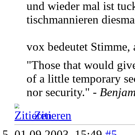
und wieder mal ist tuc
tischmannieren diesma
vox bedeutet Stimme, a
"Those that would give 
of a little temporary se
nor security." -
Benjam
Zitieren
01.09.2003,
15:49
#5