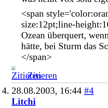
<span style='color:ora
size:12pt;line-height
Ozean überquert, wenn
hätte, bei Sturm das S
</span>
Zitieren
28.08.2003,
16:44
#4
Litchi