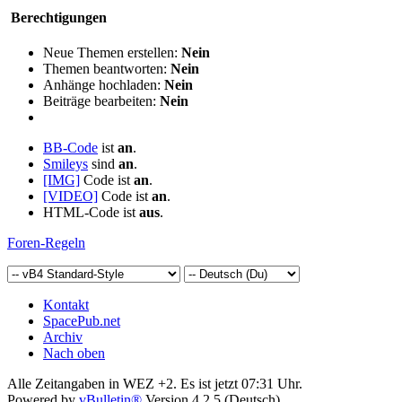
Berechtigungen
Neue Themen erstellen:
Nein
Themen beantworten:
Nein
Anhänge hochladen:
Nein
Beiträge bearbeiten:
Nein
BB-Code
ist
an
.
Smileys
sind
an
.
[IMG]
Code ist
an
.
[VIDEO]
Code ist
an
.
HTML-Code ist
aus
.
Foren-Regeln
Kontakt
SpacePub.net
Archiv
Nach oben
Alle Zeitangaben in WEZ +2. Es ist jetzt
07:31
Uhr.
Powered by
vBulletin®
Version 4.2.5 (Deutsch)