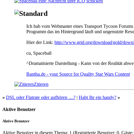
Ich hab vom Webmaster eines Transport Tycoon Forums e
Programm das im Hintergrund läuft und ungenutzte Reso
Hier der Link:
http://www.grid.org/download/gold/down
cu, Spaceball
^Dramatisierte Darstellung - Kann von der Realität abw
Bantha.de - your Source for Quality Star Wars Content
Zitieren
«
DSL oder Flatrate oder aufhören ....?
|
Habt Ihr ein handy?
»
Aktive Benutzer
Aktive Benutzer
Aktive Benutzer in diesem Thema: 1
(Registrierte Benutzer: 0, Gäste: