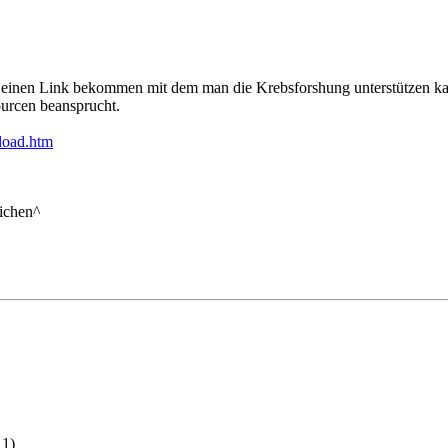
inen Link bekommen mit dem man die Krebsforshung unterstützen kann.
urcen beansprucht.
load.htm
eichen^
 1)