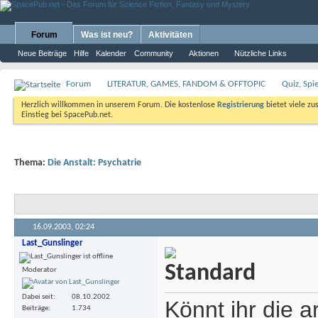
Forum
Was ist neu?
Aktivitäten
Neue Beiträge
Hilfe
Kalender
Community
Aktionen
Nützliche Links
Forum
LITERATUR, GAMES, FANDOM & OFFTOPIC
Quiz, Spi
Herzlich willkommen in unserem Forum. Die kostenlose
Registrierung
bietet viele zu
Einstieg bei SpacePub.net.
Thema:
Die Anstalt: Psychatrie
16.09.2003,
02:24
Last_Gunslinger
Moderator
Dabei seit
08.10.2002
Könnt ihr die 
Beiträge
1.734