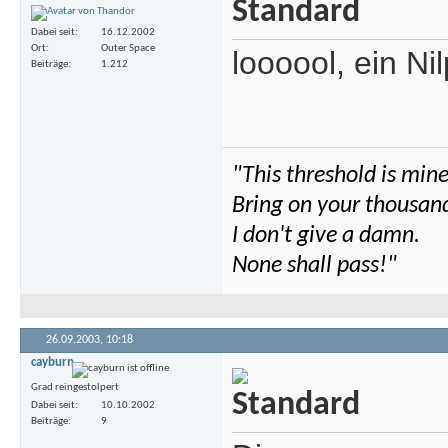
Dabei seit
16.12.2002
Ort
Outer Space
loooool, ein N
Beiträge
1.212
"This threshold is mine
Bring on your thousands
I don't give a damn.
None shall pass!"
26.09.2003,
10:18
cayburn
Grad reingestolpert
Dabei seit
10.10.2002
Beiträge
9