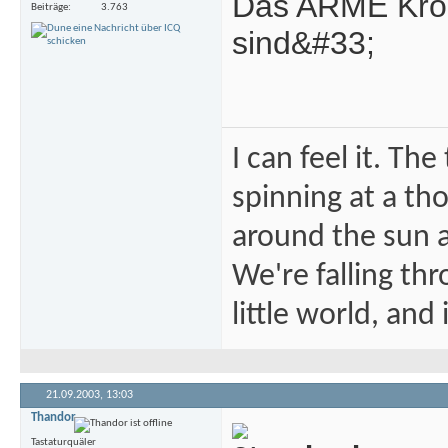
Das ARME Kroko
Beiträge
3.763
sind&#33;
I can feel it. Th
spinning at a tho
around the sun at
We're falling thr
little world, and 
21.09.2003,
13:03
Thandor
Tastaturquäler