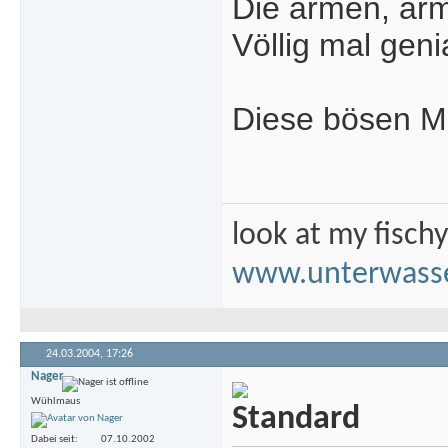
Die armen, ar
Völlig mal geni
Diese bösen M
look at my fisch
www.unterwasse
24.03.2004,
17:26
Nager
Wühlmaus
Dabei seit
07.10.2002