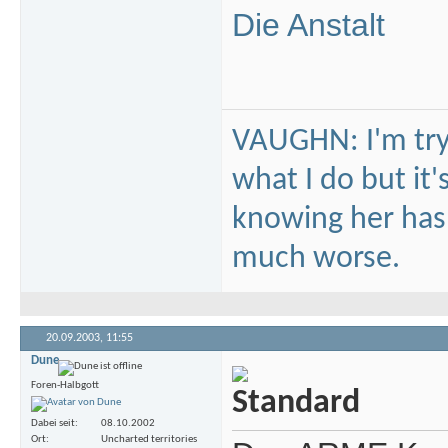
Die Anstalt
VAUGHN: I'm tryi
what I do but it'
knowing her hasn'
much worse.
20.09.2003,
11:55
Dune
Foren-Halbgott
Dabei seit
08.10.2002
Ort
Uncharted territories