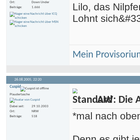
Ort
Down Under
Lilo, das Nilpfe
Beiträge
1.666
Lohnt sich&#3
Mein Provisoriu
26.08.2005,
22:20
Cuspid
Plaudertasche
AW: Die A
Dabei seit
29.10.2003
Ort
NRW
*mal nach oben
Beiträge
518
Denn es gibt je